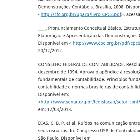
Demonstrações Contábeis. Brasília, 2008. Dispo
<
http://cfc.org.br/uparq/livro_CPC2.pdf
>, acess
____. Pronunciamento Conceitual Básico. Estrutu
Elaboração e Apresentação das Demonstrações Co
Disponível em <
http://www.cpc.org.br/pdf/cpc0
20/12/2012.
CONSELHO FEDERAL DE CONTABILIDADE. Resoluç
dezembro de 1994. Aprova o apêndice à resoluçã
fundamentais de contabilidade. Princípios fun
contabilidade e normas brasileiras de contabilid
Disponível em:
<
http://www.senar.org.br/legislacao/setor_cont
em: 12/03/2013.
DIAS, C. B. P. et al. Ruídos na comunicação entre
seus usuários. In: Congresso USP de Controlador
São Paulo. Disponível em