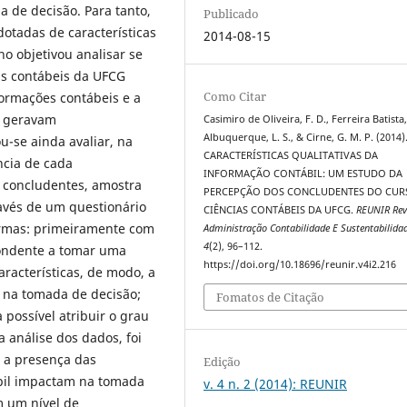
 de decisão. Para tanto,
Publicado
dotadas de características
2014-08-15
o objetivou analisar se
as contábeis da UFCG
Como Citar
ormações contábeis e a
s, geravam
Casimiro de Oliveira, F. D., Ferreira Batista,
Albuquerque, L. S., & Cirne, G. M. P. (2014)
u-se ainda avaliar, na
CARACTERÍSTICAS QUALITATIVAS DA
ncia de cada
INFORMAÇÃO CONTÁBIL: UM ESTUDO DA
40 concludentes, amostra
PERCEPÇÃO DOS CONCLUDENTES DO CUR
ravés de um questionário
CIÊNCIAS CONTÁBEIS DA UFCG.
REUNIR Rev
ormas: primeiramente com
Administração Contabilidade E Sustentabilida
4
(2), 96–112.
pondente a tomar uma
https://doi.org/10.18696/reunir.v4i2.216
racterísticas, de modo, a
 na tomada de decisão;
Fomatos de Citação
possível atribuir o grau
a análise dos dados, foi
e a presença das
Edição
ábil impactam na tomada
v. 4 n. 2 (2014): REUNIR
m um nível de