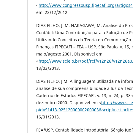
<
http://www.congressousp.fipecafi.org/artigos
em: 22/12/2012.
DIAS FILHO, J. M. NAKAGAWA, M. Análise do Pr
Contábil: Uma Contribuição para a Solução de 
Utilizando Conceitos da Teoria da Comunicação.
Finanças FIPECAFI – FEA – USP. São Paulo, v. 15, n
maio/agosto 2001. Disponível em:
<
http://www.scielo.br/pdf/rcf/v12n26/v12n26a0
13/03/2013.
DIAS FILHO, J M. A linguagem utilizada na info
análise de sua compreensibilidade à luz da Teo
Caderno de Estudos FIPECAFI, v. 13, n. 24, p. 38-
dezembro 2000. Disponível em <
http://www.scie
pid=S1413-92512000000200003&script=sci_artte
16/01/2013.
FEA/USP. Contabilidade introdutória. Sérgio Iudí