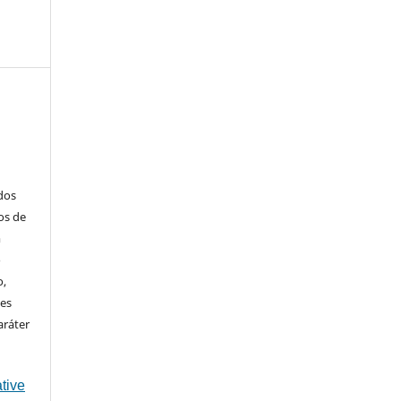
ados
os de
m
o
o,
ões
aráter
tive