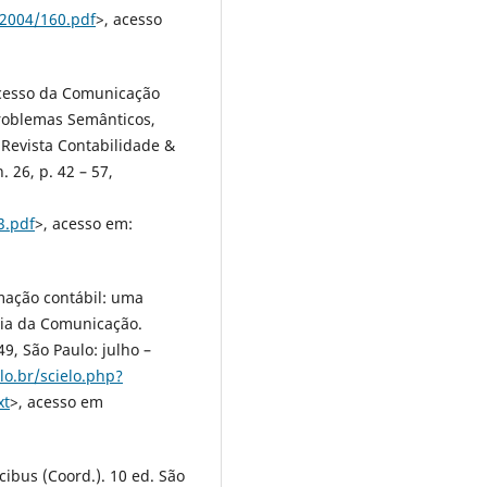
42004/160.pdf
>, acesso
ocesso da Comunicação
Problemas Semânticos,
 Revista Contabilidade &
. 26, p. 42 – 57,
3.pdf
>, acesso em:
rmação contábil: uma
ria da Comunicação.
49, São Paulo: julho –
lo.br/scielo.php?
xt
>, acesso em
cibus (Coord.). 10 ed. São