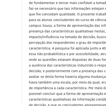
de fundamentar e tornar mais confiável a tomada
faz-se necessário que tais informações estejam 
que lhe concedam qualidade. O presente trabalh
para os alunos concludentes do curso de ciênci
campus Sousa, a forma de apresentação das inf
presença das características qualitativas nesta
impacto/influência na tomada de decisão, busco
percepção dos respondentes o grau de importâ
característica. A pesquisa foi aplicada junto a 
essa não probabilística e por acessibilidade, at
onde as questões estavam dispostas de duas f
a ausência das características induzindo o res
decisão, e posteriormente com a presença das ca
avaliar se desta forma haveria alguma mudança
havia também uma escala, por meio da qual, era 
de importância a cada característica. Por meio d
possível concluir que a forma de apresentação 
características qualitativas da informação cont
de decisão, e que os concludentes apresentara