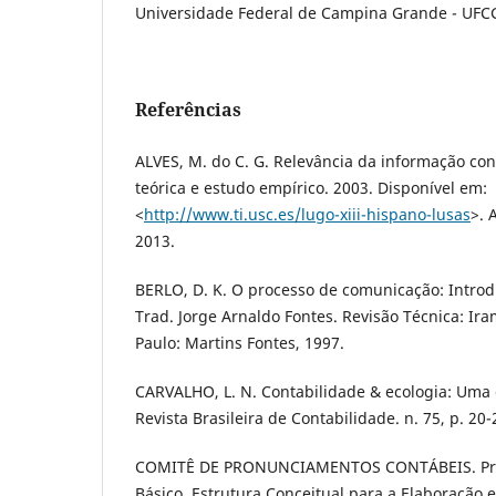
Universidade Federal de Campina Grande - UFC
Referências
ALVES, M. do C. G. Relevância da informação con
teórica e estudo empírico. 2003. Disponível em:
<
http://www.ti.usc.es/lugo-xiii-hispano-lusas
>. 
2013.
BERLO, D. K. O processo de comunicação: Introdu
Trad. Jorge Arnaldo Fontes. Revisão Técnica: Irami
Paulo: Martins Fontes, 1997.
CARVALHO, L. N. Contabilidade & ecologia: Uma 
Revista Brasileira de Contabilidade. n. 75, p. 20-
COMITÊ DE PRONUNCIAMENTOS CONTÁBEIS. Pro
Básico. Estrutura Conceitual para a Elaboração 