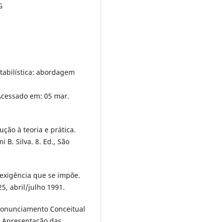
G
tabilística: abordagem
Acessado em: 05 mar.
ção à teoria e prática.
 B. Silva. 8. Ed., São
exigência que se impõe.
25, abril/julho 1991.
nunciamento Conceitual
e Apresentação das