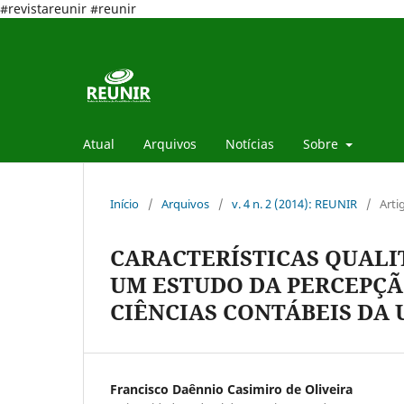
#revistareunir #reunir
Atual
Arquivos
Notícias
Sobre
Início
/
Arquivos
/
v. 4 n. 2 (2014): REUNIR
/
Arti
CARACTERÍSTICAS QUALI
UM ESTUDO DA PERCEPÇÃ
CIÊNCIAS CONTÁBEIS DA 
Francisco Daênnio Casimiro de Oliveira