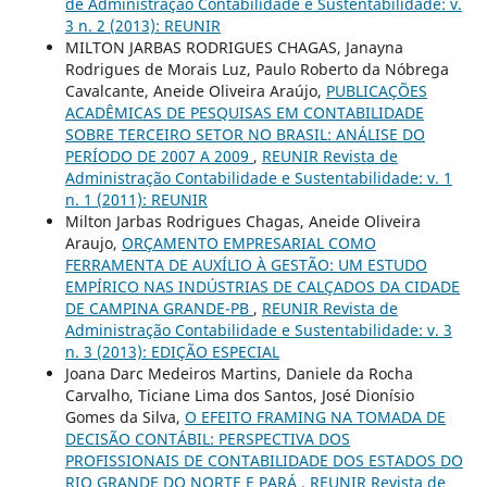
de Administração Contabilidade e Sustentabilidade: v.
3 n. 2 (2013): REUNIR
MILTON JARBAS RODRIGUES CHAGAS, Janayna
Rodrigues de Morais Luz, Paulo Roberto da Nóbrega
Cavalcante, Aneide Oliveira Araújo,
PUBLICAÇÕES
ACADÊMICAS DE PESQUISAS EM CONTABILIDADE
SOBRE TERCEIRO SETOR NO BRASIL: ANÁLISE DO
PERÍODO DE 2007 A 2009
,
REUNIR Revista de
Administração Contabilidade e Sustentabilidade: v. 1
n. 1 (2011): REUNIR
Milton Jarbas Rodrigues Chagas, Aneide Oliveira
Araujo,
ORÇAMENTO EMPRESARIAL COMO
FERRAMENTA DE AUXÍLIO À GESTÃO: UM ESTUDO
EMPÍRICO NAS INDÚSTRIAS DE CALÇADOS DA CIDADE
DE CAMPINA GRANDE-PB
,
REUNIR Revista de
Administração Contabilidade e Sustentabilidade: v. 3
n. 3 (2013): EDIÇÃO ESPECIAL
Joana Darc Medeiros Martins, Daniele da Rocha
Carvalho, Ticiane Lima dos Santos, José Dionísio
Gomes da Silva,
O EFEITO FRAMING NA TOMADA DE
DECISÃO CONTÁBIL: PERSPECTIVA DOS
PROFISSIONAIS DE CONTABILIDADE DOS ESTADOS DO
RIO GRANDE DO NORTE E PARÁ
,
REUNIR Revista de