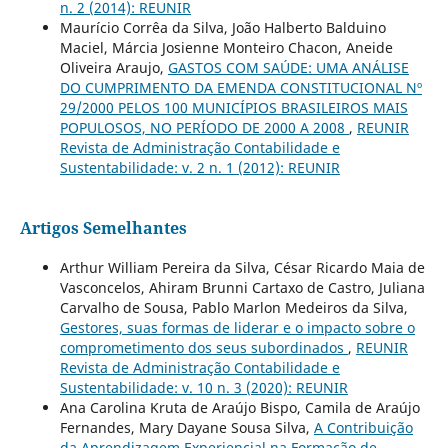
n. 2 (2014): REUNIR
Maurício Corrêa da Silva, João Halberto Balduino
Maciel, Márcia Josienne Monteiro Chacon, Aneide
Oliveira Araujo,
GASTOS COM SAÚDE: UMA ANÁLISE
DO CUMPRIMENTO DA EMENDA CONSTITUCIONAL Nº
29/2000 PELOS 100 MUNICÍPIOS BRASILEIROS MAIS
POPULOSOS, NO PERÍODO DE 2000 A 2008
,
REUNIR
Revista de Administração Contabilidade e
Sustentabilidade: v. 2 n. 1 (2012): REUNIR
Artigos Semelhantes
Arthur William Pereira da Silva, César Ricardo Maia de
Vasconcelos, Ahiram Brunni Cartaxo de Castro, Juliana
Carvalho de Sousa, Pablo Marlon Medeiros da Silva,
Gestores, suas formas de liderar e o impacto sobre o
comprometimento dos seus subordinados
,
REUNIR
Revista de Administração Contabilidade e
Sustentabilidade: v. 10 n. 3 (2020): REUNIR
Ana Carolina Kruta de Araújo Bispo, Camila de Araújo
Fernandes, Mary Dayane Sousa Silva,
A Contribuição
da Aprendizagem Experiencial na Formação de