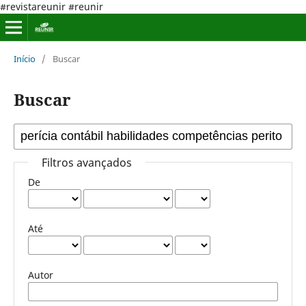
#revistareunir #reunir
Início
/
Buscar
Buscar
Filtros avançados
De
Até
Autor