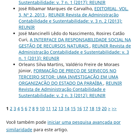
Sustentabilidade: v. 7 n. 1 (2017): REUNIR
José Ribamar Marques de Carvalho,
EDITORIAL, VOL.
3, Nº 2, 2013
,
REUNIR Revista de Administração
Contabilidade e Sustentabilidade: v. 3 n. 2 (2013):
REUNIR
José Mancinelli Lêdo do Nascimento, Rosires Catão
Curi,
A INTERFACE DA RESPONSABILIDADE SOCIAL NA
GESTÃO DE RECURSOS NATURAIS
,
REUNIR Revista de
Administração Contabilidade e Sustentabilidade: v. 3
n. 1 (2013): REUNIR
Orleans Silva Martins, Valdério Freire de Moraes
Júnior,
FORMAÇÃO DE PREÇO DE SERVIÇOS NO
TERCEIRO SETOR: UMA INVESTIGAÇÃO EM UMA
ORGANIZAÇÃO DO ESTADO DA PARAÍBA
,
REUNIR
Revista de Administração Contabilidade e
Sustentabilidade: v. 2 n. 3 (2012): REUNIR
1
2
3
4
5
6
7
8
9
10
11
12
13
14
15
16
17
18
19
20
>
>>
Você também pode
iniciar uma pesquisa avançada por
similaridade
para este artigo.