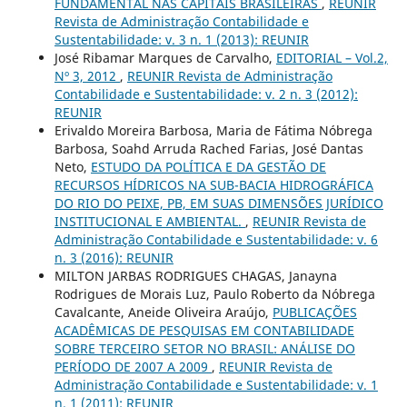
FUNDAMENTAL NAS CAPITAIS BRASILEIRAS
,
REUNIR
Revista de Administração Contabilidade e
Sustentabilidade: v. 3 n. 1 (2013): REUNIR
José Ribamar Marques de Carvalho,
EDITORIAL – Vol.2,
Nº 3, 2012
,
REUNIR Revista de Administração
Contabilidade e Sustentabilidade: v. 2 n. 3 (2012):
REUNIR
Erivaldo Moreira Barbosa, Maria de Fátima Nóbrega
Barbosa, Soahd Arruda Rached Farias, José Dantas
Neto,
ESTUDO DA POLÍTICA E DA GESTÃO DE
RECURSOS HÍDRICOS NA SUB-BACIA HIDROGRÁFICA
DO RIO DO PEIXE, PB, EM SUAS DIMENSÕES JURÍDICO
INSTITUCIONAL E AMBIENTAL.
,
REUNIR Revista de
Administração Contabilidade e Sustentabilidade: v. 6
n. 3 (2016): REUNIR
MILTON JARBAS RODRIGUES CHAGAS, Janayna
Rodrigues de Morais Luz, Paulo Roberto da Nóbrega
Cavalcante, Aneide Oliveira Araújo,
PUBLICAÇÕES
ACADÊMICAS DE PESQUISAS EM CONTABILIDADE
SOBRE TERCEIRO SETOR NO BRASIL: ANÁLISE DO
PERÍODO DE 2007 A 2009
,
REUNIR Revista de
Administração Contabilidade e Sustentabilidade: v. 1
n. 1 (2011): REUNIR