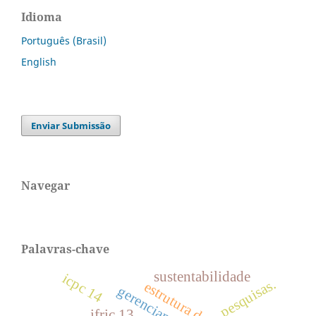
Idioma
Português (Brasil)
English
Enviar Submissão
Navegar
Palavras-chave
sustentabilidade
icpc 14
pesquisas.
ifric 13