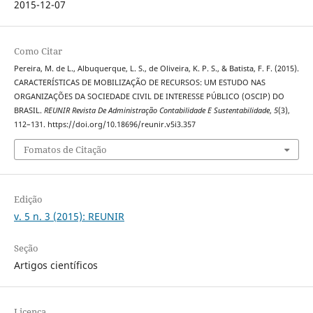
2015-12-07
Como Citar
Pereira, M. de L., Albuquerque, L. S., de Oliveira, K. P. S., & Batista, F. F. (2015).
CARACTERÍSTICAS DE MOBILIZAÇÃO DE RECURSOS: UM ESTUDO NAS
ORGANIZAÇÕES DA SOCIEDADE CIVIL DE INTERESSE PÚBLICO (OSCIP) DO
BRASIL.
REUNIR Revista De Administração Contabilidade E Sustentabilidade
,
5
(3),
112–131. https://doi.org/10.18696/reunir.v5i3.357
Fomatos de Citação
Edição
v. 5 n. 3 (2015): REUNIR
Seção
Artigos científicos
Licença