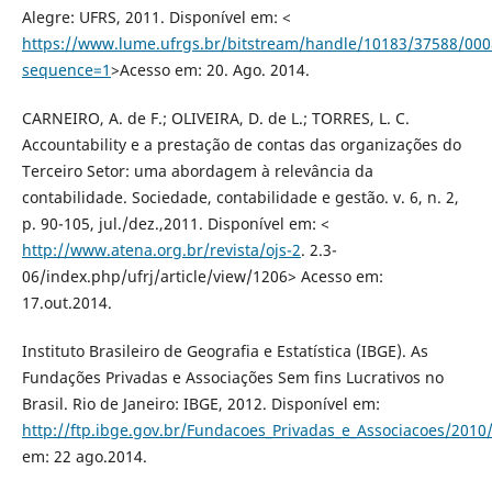
Alegre: UFRS, 2011. Disponível em: <
https://www.lume.ufrgs.br/bitstream/handle/10183/37588/000
sequence=1
>Acesso em: 20. Ago. 2014.
CARNEIRO, A. de F.; OLIVEIRA, D. de L.; TORRES, L. C.
Accountability e a prestação de contas das organizações do
Terceiro Setor: uma abordagem à relevância da
contabilidade. Sociedade, contabilidade e gestão. v. 6, n. 2,
p. 90-105, jul./dez.,2011. Disponível em: <
http://www.atena.org.br/revista/ojs-2
. 2.3-
06/index.php/ufrj/article/view/1206> Acesso em:
17.out.2014.
Instituto Brasileiro de Geografia e Estatística (IBGE). As
Fundações Privadas e Associações Sem fins Lucrativos no
Brasil. Rio de Janeiro: IBGE, 2012. Disponível em:
http://ftp.ibge.gov.br/Fundacoes_Privadas_e_Associacoes/2010/f
em: 22 ago.2014.