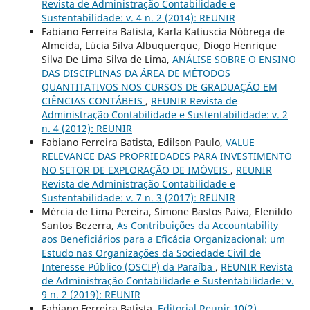
Revista de Administração Contabilidade e
Sustentabilidade: v. 4 n. 2 (2014): REUNIR
Fabiano Ferreira Batista, Karla Katiuscia Nóbrega de
Almeida, Lúcia Silva Albuquerque, Diogo Henrique
Silva De Lima Silva de Lima,
ANÁLISE SOBRE O ENSINO
DAS DISCIPLINAS DA ÁREA DE MÉTODOS
QUANTITATIVOS NOS CURSOS DE GRADUAÇÃO EM
CIÊNCIAS CONTÁBEIS
,
REUNIR Revista de
Administração Contabilidade e Sustentabilidade: v. 2
n. 4 (2012): REUNIR
Fabiano Ferreira Batista, Edilson Paulo,
VALUE
RELEVANCE DAS PROPRIEDADES PARA INVESTIMENTO
NO SETOR DE EXPLORAÇÃO DE IMÓVEIS
,
REUNIR
Revista de Administração Contabilidade e
Sustentabilidade: v. 7 n. 3 (2017): REUNIR
Mércia de Lima Pereira, Simone Bastos Paiva, Elenildo
Santos Bezerra,
As Contribuições da Accountability
aos Beneficiários para a Eficácia Organizacional: um
Estudo nas Organizações da Sociedade Civil de
Interesse Público (OSCIP) da Paraíba
,
REUNIR Revista
de Administração Contabilidade e Sustentabilidade: v.
9 n. 2 (2019): REUNIR
Fabiano Ferreira Batista,
Editorial Reunir 10(2)
,