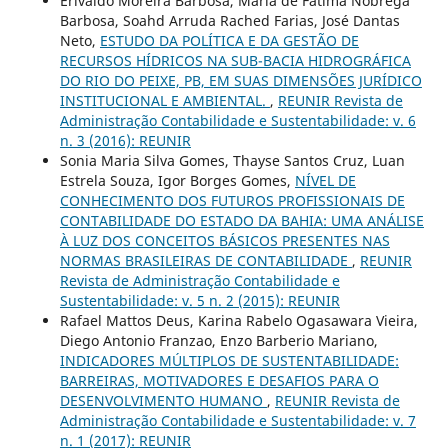
Erivaldo Moreira Barbosa, Maria de Fátima Nóbrega
Barbosa, Soahd Arruda Rached Farias, José Dantas
Neto,
ESTUDO DA POLÍTICA E DA GESTÃO DE
RECURSOS HÍDRICOS NA SUB-BACIA HIDROGRÁFICA
DO RIO DO PEIXE, PB, EM SUAS DIMENSÕES JURÍDICO
INSTITUCIONAL E AMBIENTAL.
,
REUNIR Revista de
Administração Contabilidade e Sustentabilidade: v. 6
n. 3 (2016): REUNIR
Sonia Maria Silva Gomes, Thayse Santos Cruz, Luan
Estrela Souza, Igor Borges Gomes,
NÍVEL DE
CONHECIMENTO DOS FUTUROS PROFISSIONAIS DE
CONTABILIDADE DO ESTADO DA BAHIA: UMA ANÁLISE
À LUZ DOS CONCEITOS BÁSICOS PRESENTES NAS
NORMAS BRASILEIRAS DE CONTABILIDADE
,
REUNIR
Revista de Administração Contabilidade e
Sustentabilidade: v. 5 n. 2 (2015): REUNIR
Rafael Mattos Deus, Karina Rabelo Ogasawara Vieira,
Diego Antonio Franzao, Enzo Barberio Mariano,
INDICADORES MÚLTIPLOS DE SUSTENTABILIDADE:
BARREIRAS, MOTIVADORES E DESAFIOS PARA O
DESENVOLVIMENTO HUMANO
,
REUNIR Revista de
Administração Contabilidade e Sustentabilidade: v. 7
n. 1 (2017): REUNIR