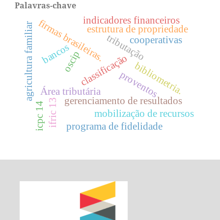
Palavras-chave
indicadores financeiros
firmas brasileiras.
agricultura familiar
estrutura de propriedade
tributação
cooperativas
bancos
oscip
classificação
bibliometria.
proventos
Área tributária
gerenciamento de resultados
ifric 13
icpc 14
mobilização de recursos
programa de fidelidade