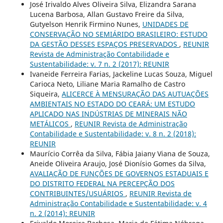
José Irivaldo Alves Oliveira Silva, Elizandra Sarana
Lucena Barbosa, Allan Gustavo Freire da Silva,
Gutyelson Henrik Firmino Nunes,
UNIDADES DE
CONSERVAÇÃO NO SEMIÁRIDO BRASILEIRO: ESTUDO
DA GESTÃO DESSES ESPAÇOS PRESERVADOS
,
REUNIR
Revista de Administração Contabilidade e
Sustentabilidade: v. 7 n. 2 (2017): REUNIR
Ivaneide Ferreira Farias, Jackeline Lucas Souza, Miguel
Carioca Neto, Liliane Maria Ramalho de Castro
Siqueira,
ALICERCE À MENSURAÇÃO DAS AUTUAÇÕES
AMBIENTAIS NO ESTADO DO CEARÁ: UM ESTUDO
APLICADO NAS INDÚSTRIAS DE MINERAIS NÃO
METÁLICOS
,
REUNIR Revista de Administração
Contabilidade e Sustentabilidade: v. 8 n. 2 (2018):
REUNIR
Maurício Corrêa da Silva, Fábia Jaiany Viana de Souza,
Aneide Oliveira Araujo, José Dionísio Gomes da Silva,
AVALIAÇÃO DE FUNÇÕES DE GOVERNOS ESTADUAIS E
DO DISTRITO FEDERAL NA PERCEPÇÃO DOS
CONTRIBUINTES/USUÁRIOS
,
REUNIR Revista de
Administração Contabilidade e Sustentabilidade: v. 4
n. 2 (2014): REUNIR