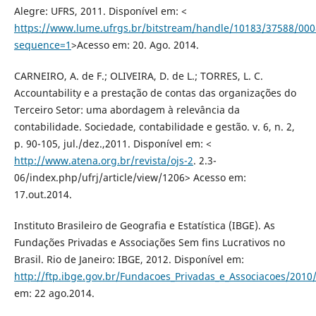
Alegre: UFRS, 2011. Disponível em: <
https://www.lume.ufrgs.br/bitstream/handle/10183/37588/000
sequence=1
>Acesso em: 20. Ago. 2014.
CARNEIRO, A. de F.; OLIVEIRA, D. de L.; TORRES, L. C.
Accountability e a prestação de contas das organizações do
Terceiro Setor: uma abordagem à relevância da
contabilidade. Sociedade, contabilidade e gestão. v. 6, n. 2,
p. 90-105, jul./dez.,2011. Disponível em: <
http://www.atena.org.br/revista/ojs-2
. 2.3-
06/index.php/ufrj/article/view/1206> Acesso em:
17.out.2014.
Instituto Brasileiro de Geografia e Estatística (IBGE). As
Fundações Privadas e Associações Sem fins Lucrativos no
Brasil. Rio de Janeiro: IBGE, 2012. Disponível em:
http://ftp.ibge.gov.br/Fundacoes_Privadas_e_Associacoes/2010/f
em: 22 ago.2014.