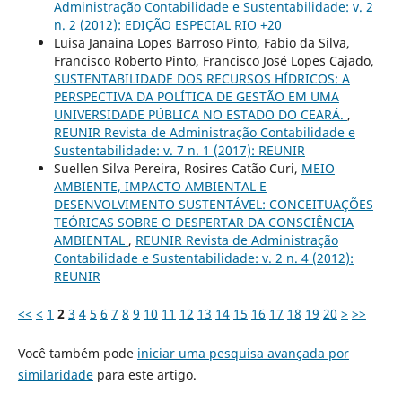
Administração Contabilidade e Sustentabilidade: v. 2
n. 2 (2012): EDIÇÃO ESPECIAL RIO +20
Luisa Janaina Lopes Barroso Pinto, Fabio da Silva,
Francisco Roberto Pinto, Francisco José Lopes Cajado,
SUSTENTABILIDADE DOS RECURSOS HÍDRICOS: A
PERSPECTIVA DA POLÍTICA DE GESTÃO EM UMA
UNIVERSIDADE PÚBLICA NO ESTADO DO CEARÁ.
,
REUNIR Revista de Administração Contabilidade e
Sustentabilidade: v. 7 n. 1 (2017): REUNIR
Suellen Silva Pereira, Rosires Catão Curi,
MEIO
AMBIENTE, IMPACTO AMBIENTAL E
DESENVOLVIMENTO SUSTENTÁVEL: CONCEITUAÇÕES
TEÓRICAS SOBRE O DESPERTAR DA CONSCIÊNCIA
AMBIENTAL
,
REUNIR Revista de Administração
Contabilidade e Sustentabilidade: v. 2 n. 4 (2012):
REUNIR
<<
<
1
2
3
4
5
6
7
8
9
10
11
12
13
14
15
16
17
18
19
20
>
>>
Você também pode
iniciar uma pesquisa avançada por
similaridade
para este artigo.