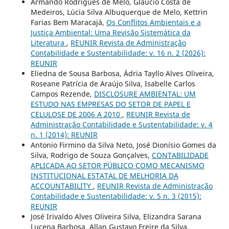
Armando Rodrigues de Melo, Gláucio Costa de
Medeiros, Lúcia Silva Albuquerque de Melo, Kettrin
Farias Bem Maracajá,
Os Conflitos Ambientais e a
Justiça Ambiental: Uma Revisão Sistemática da
Literatura
,
REUNIR Revista de Administração
Contabilidade e Sustentabilidade: v. 16 n. 2 (2026):
REUNIR
Eliedna de Sousa Barbosa, Ádria Tayllo Alves Oliveira,
Roseane Patrícia de Araújo Silva, Isabelle Carlos
Campos Rezende,
DISCLOSURE AMBIENTAL: UM
ESTUDO NAS EMPRESAS DO SETOR DE PAPEL E
CELULOSE DE 2006 A 2010
,
REUNIR Revista de
Administração Contabilidade e Sustentabilidade: v. 4
n. 1 (2014): REUNIR
Antonio Firmino da Silva Neto, José Dionísio Gomes da
Silva, Rodrigo de Souza Gonçalves,
CONTABILIDADE
APLICADA AO SETOR PÚBLICO COMO MECANISMO
INSTITUCIONAL ESTATAL DE MELHORIA DA
ACCOUNTABILITY
,
REUNIR Revista de Administração
Contabilidade e Sustentabilidade: v. 5 n. 3 (2015):
REUNIR
José Irivaldo Alves Oliveira Silva, Elizandra Sarana
Lucena Barbosa, Allan Gustavo Freire da Silva,