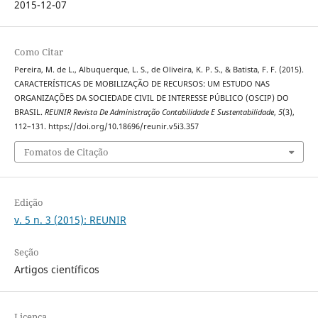
2015-12-07
Como Citar
Pereira, M. de L., Albuquerque, L. S., de Oliveira, K. P. S., & Batista, F. F. (2015).
CARACTERÍSTICAS DE MOBILIZAÇÃO DE RECURSOS: UM ESTUDO NAS
ORGANIZAÇÕES DA SOCIEDADE CIVIL DE INTERESSE PÚBLICO (OSCIP) DO
BRASIL.
REUNIR Revista De Administração Contabilidade E Sustentabilidade
,
5
(3),
112–131. https://doi.org/10.18696/reunir.v5i3.357
Fomatos de Citação
Edição
v. 5 n. 3 (2015): REUNIR
Seção
Artigos científicos
Licença