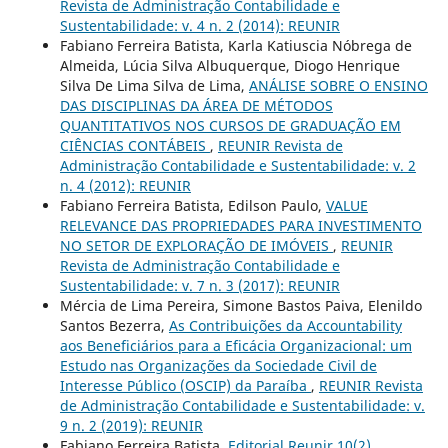
Revista de Administração Contabilidade e
Sustentabilidade: v. 4 n. 2 (2014): REUNIR
Fabiano Ferreira Batista, Karla Katiuscia Nóbrega de
Almeida, Lúcia Silva Albuquerque, Diogo Henrique
Silva De Lima Silva de Lima,
ANÁLISE SOBRE O ENSINO
DAS DISCIPLINAS DA ÁREA DE MÉTODOS
QUANTITATIVOS NOS CURSOS DE GRADUAÇÃO EM
CIÊNCIAS CONTÁBEIS
,
REUNIR Revista de
Administração Contabilidade e Sustentabilidade: v. 2
n. 4 (2012): REUNIR
Fabiano Ferreira Batista, Edilson Paulo,
VALUE
RELEVANCE DAS PROPRIEDADES PARA INVESTIMENTO
NO SETOR DE EXPLORAÇÃO DE IMÓVEIS
,
REUNIR
Revista de Administração Contabilidade e
Sustentabilidade: v. 7 n. 3 (2017): REUNIR
Mércia de Lima Pereira, Simone Bastos Paiva, Elenildo
Santos Bezerra,
As Contribuições da Accountability
aos Beneficiários para a Eficácia Organizacional: um
Estudo nas Organizações da Sociedade Civil de
Interesse Público (OSCIP) da Paraíba
,
REUNIR Revista
de Administração Contabilidade e Sustentabilidade: v.
9 n. 2 (2019): REUNIR
Fabiano Ferreira Batista,
Editorial Reunir 10(2)
,