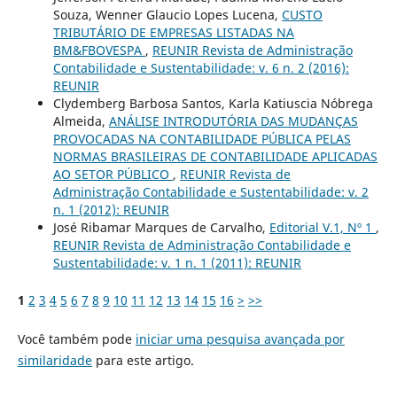
Souza, Wenner Glaucio Lopes Lucena,
CUSTO
TRIBUTÁRIO DE EMPRESAS LISTADAS NA
BM&FBOVESPA
,
REUNIR Revista de Administração
Contabilidade e Sustentabilidade: v. 6 n. 2 (2016):
REUNIR
Clydemberg Barbosa Santos, Karla Katiuscia Nóbrega
Almeida,
ANÁLISE INTRODUTÓRIA DAS MUDANÇAS
PROVOCADAS NA CONTABILIDADE PÚBLICA PELAS
NORMAS BRASILEIRAS DE CONTABILIDADE APLICADAS
AO SETOR PÚBLICO
,
REUNIR Revista de
Administração Contabilidade e Sustentabilidade: v. 2
n. 1 (2012): REUNIR
José Ribamar Marques de Carvalho,
Editorial V.1, Nº 1
,
REUNIR Revista de Administração Contabilidade e
Sustentabilidade: v. 1 n. 1 (2011): REUNIR
1
2
3
4
5
6
7
8
9
10
11
12
13
14
15
16
>
>>
Você também pode
iniciar uma pesquisa avançada por
similaridade
para este artigo.