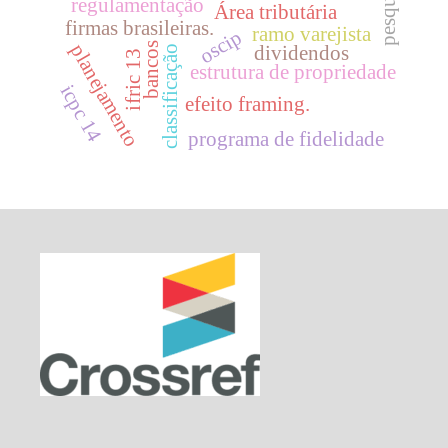
pesquisas.
regulamentação
Área tributária
firmas brasileiras.
ramo varejista
oscip
bancos
planejamento
dividendos
classificação
ifric 13
estrutura de propriedade
icpc 14
efeito framing.
programa de fidelidade