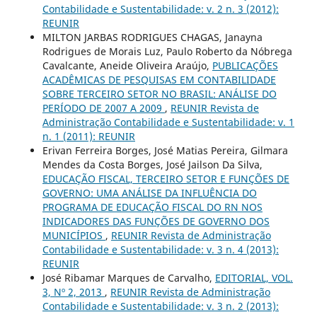
Contabilidade e Sustentabilidade: v. 2 n. 3 (2012):
REUNIR
MILTON JARBAS RODRIGUES CHAGAS, Janayna
Rodrigues de Morais Luz, Paulo Roberto da Nóbrega
Cavalcante, Aneide Oliveira Araújo,
PUBLICAÇÕES
ACADÊMICAS DE PESQUISAS EM CONTABILIDADE
SOBRE TERCEIRO SETOR NO BRASIL: ANÁLISE DO
PERÍODO DE 2007 A 2009
,
REUNIR Revista de
Administração Contabilidade e Sustentabilidade: v. 1
n. 1 (2011): REUNIR
Erivan Ferreira Borges, José Matias Pereira, Gilmara
Mendes da Costa Borges, José Jailson Da Silva,
EDUCAÇÃO FISCAL, TERCEIRO SETOR E FUNÇÕES DE
GOVERNO: UMA ANÁLISE DA INFLUÊNCIA DO
PROGRAMA DE EDUCAÇÃO FISCAL DO RN NOS
INDICADORES DAS FUNÇÕES DE GOVERNO DOS
MUNICÍPIOS
,
REUNIR Revista de Administração
Contabilidade e Sustentabilidade: v. 3 n. 4 (2013):
REUNIR
José Ribamar Marques de Carvalho,
EDITORIAL, VOL.
3, Nº 2, 2013
,
REUNIR Revista de Administração
Contabilidade e Sustentabilidade: v. 3 n. 2 (2013):