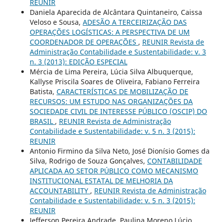
REUNIR
Daniela Aparecida de Alcântara Quintaneiro, Caissa
Veloso e Sousa,
ADESÃO A TERCEIRIZAÇÃO DAS
OPERAÇÕES LOGÍSTICAS: A PERSPECTIVA DE UM
COORDENADOR DE OPERAÇÕES
,
REUNIR Revista de
Administração Contabilidade e Sustentabilidade: v. 3
n. 3 (2013): EDIÇÃO ESPECIAL
Mércia de Lima Pereira, Lúcia Silva Albuquerque,
Kallyse Priscila Soares de Oliveira, Fabiano Ferreira
Batista,
CARACTERÍSTICAS DE MOBILIZAÇÃO DE
RECURSOS: UM ESTUDO NAS ORGANIZAÇÕES DA
SOCIEDADE CIVIL DE INTERESSE PÚBLICO (OSCIP) DO
BRASIL
,
REUNIR Revista de Administração
Contabilidade e Sustentabilidade: v. 5 n. 3 (2015):
REUNIR
Antonio Firmino da Silva Neto, José Dionísio Gomes da
Silva, Rodrigo de Souza Gonçalves,
CONTABILIDADE
APLICADA AO SETOR PÚBLICO COMO MECANISMO
INSTITUCIONAL ESTATAL DE MELHORIA DA
ACCOUNTABILITY
,
REUNIR Revista de Administração
Contabilidade e Sustentabilidade: v. 5 n. 3 (2015):
REUNIR
Jefferson Pereira Andrade, Paulina Moreno Lúcio