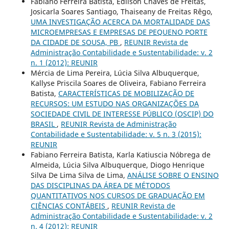
Fabiano Ferreira Batista, Edilson Chaves de Freitas,
Josicarla Soares Santiago, Thaiseany de Freitas Rêgo,
UMA INVESTIGAÇÃO ACERCA DA MORTALIDADE DAS
MICROEMPRESAS E EMPRESAS DE PEQUENO PORTE
DA CIDADE DE SOUSA, PB
,
REUNIR Revista de
Administração Contabilidade e Sustentabilidade: v. 2
n. 1 (2012): REUNIR
Mércia de Lima Pereira, Lúcia Silva Albuquerque,
Kallyse Priscila Soares de Oliveira, Fabiano Ferreira
Batista,
CARACTERÍSTICAS DE MOBILIZAÇÃO DE
RECURSOS: UM ESTUDO NAS ORGANIZAÇÕES DA
SOCIEDADE CIVIL DE INTERESSE PÚBLICO (OSCIP) DO
BRASIL
,
REUNIR Revista de Administração
Contabilidade e Sustentabilidade: v. 5 n. 3 (2015):
REUNIR
Fabiano Ferreira Batista, Karla Katiuscia Nóbrega de
Almeida, Lúcia Silva Albuquerque, Diogo Henrique
Silva De Lima Silva de Lima,
ANÁLISE SOBRE O ENSINO
DAS DISCIPLINAS DA ÁREA DE MÉTODOS
QUANTITATIVOS NOS CURSOS DE GRADUAÇÃO EM
CIÊNCIAS CONTÁBEIS
,
REUNIR Revista de
Administração Contabilidade e Sustentabilidade: v. 2
n. 4 (2012): REUNIR