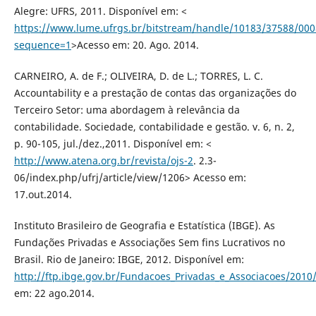
Alegre: UFRS, 2011. Disponível em: <
https://www.lume.ufrgs.br/bitstream/handle/10183/37588/000
sequence=1
>Acesso em: 20. Ago. 2014.
CARNEIRO, A. de F.; OLIVEIRA, D. de L.; TORRES, L. C.
Accountability e a prestação de contas das organizações do
Terceiro Setor: uma abordagem à relevância da
contabilidade. Sociedade, contabilidade e gestão. v. 6, n. 2,
p. 90-105, jul./dez.,2011. Disponível em: <
http://www.atena.org.br/revista/ojs-2
. 2.3-
06/index.php/ufrj/article/view/1206> Acesso em:
17.out.2014.
Instituto Brasileiro de Geografia e Estatística (IBGE). As
Fundações Privadas e Associações Sem fins Lucrativos no
Brasil. Rio de Janeiro: IBGE, 2012. Disponível em:
http://ftp.ibge.gov.br/Fundacoes_Privadas_e_Associacoes/2010/f
em: 22 ago.2014.