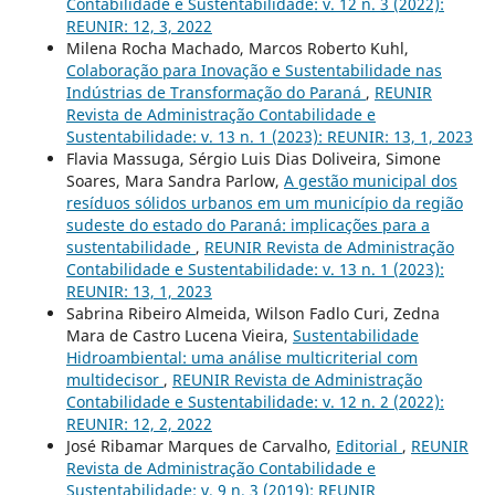
Contabilidade e Sustentabilidade: v. 12 n. 3 (2022):
REUNIR: 12, 3, 2022
Milena Rocha Machado, Marcos Roberto Kuhl,
Colaboração para Inovação e Sustentabilidade nas
Indústrias de Transformação do Paraná
,
REUNIR
Revista de Administração Contabilidade e
Sustentabilidade: v. 13 n. 1 (2023): REUNIR: 13, 1, 2023
Flavia Massuga, Sérgio Luis Dias Doliveira, Simone
Soares, Mara Sandra Parlow,
A gestão municipal dos
resíduos sólidos urbanos em um município da região
sudeste do estado do Paraná: implicações para a
sustentabilidade
,
REUNIR Revista de Administração
Contabilidade e Sustentabilidade: v. 13 n. 1 (2023):
REUNIR: 13, 1, 2023
Sabrina Ribeiro Almeida, Wilson Fadlo Curi, Zedna
Mara de Castro Lucena Vieira,
Sustentabilidade
Hidroambiental: uma análise multicriterial com
multidecisor
,
REUNIR Revista de Administração
Contabilidade e Sustentabilidade: v. 12 n. 2 (2022):
REUNIR: 12, 2, 2022
José Ribamar Marques de Carvalho,
Editorial
,
REUNIR
Revista de Administração Contabilidade e
Sustentabilidade: v. 9 n. 3 (2019): REUNIR