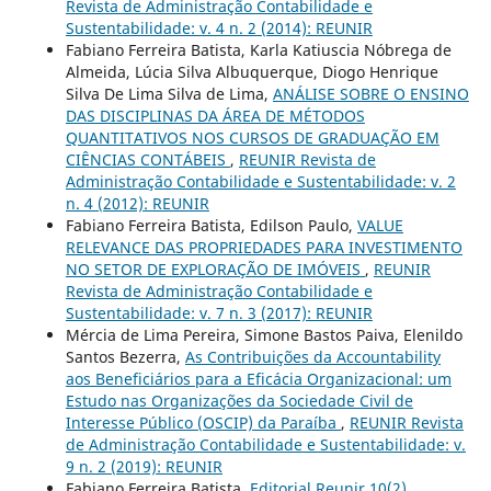
Revista de Administração Contabilidade e
Sustentabilidade: v. 4 n. 2 (2014): REUNIR
Fabiano Ferreira Batista, Karla Katiuscia Nóbrega de
Almeida, Lúcia Silva Albuquerque, Diogo Henrique
Silva De Lima Silva de Lima,
ANÁLISE SOBRE O ENSINO
DAS DISCIPLINAS DA ÁREA DE MÉTODOS
QUANTITATIVOS NOS CURSOS DE GRADUAÇÃO EM
CIÊNCIAS CONTÁBEIS
,
REUNIR Revista de
Administração Contabilidade e Sustentabilidade: v. 2
n. 4 (2012): REUNIR
Fabiano Ferreira Batista, Edilson Paulo,
VALUE
RELEVANCE DAS PROPRIEDADES PARA INVESTIMENTO
NO SETOR DE EXPLORAÇÃO DE IMÓVEIS
,
REUNIR
Revista de Administração Contabilidade e
Sustentabilidade: v. 7 n. 3 (2017): REUNIR
Mércia de Lima Pereira, Simone Bastos Paiva, Elenildo
Santos Bezerra,
As Contribuições da Accountability
aos Beneficiários para a Eficácia Organizacional: um
Estudo nas Organizações da Sociedade Civil de
Interesse Público (OSCIP) da Paraíba
,
REUNIR Revista
de Administração Contabilidade e Sustentabilidade: v.
9 n. 2 (2019): REUNIR
Fabiano Ferreira Batista,
Editorial Reunir 10(2)
,