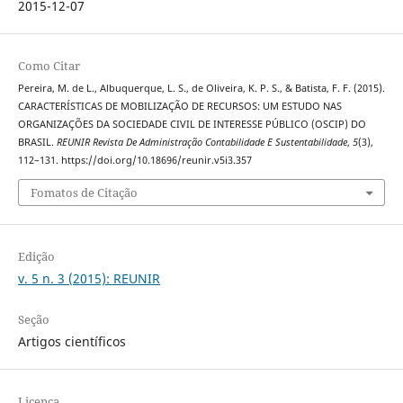
2015-12-07
Como Citar
Pereira, M. de L., Albuquerque, L. S., de Oliveira, K. P. S., & Batista, F. F. (2015).
CARACTERÍSTICAS DE MOBILIZAÇÃO DE RECURSOS: UM ESTUDO NAS
ORGANIZAÇÕES DA SOCIEDADE CIVIL DE INTERESSE PÚBLICO (OSCIP) DO
BRASIL.
REUNIR Revista De Administração Contabilidade E Sustentabilidade
,
5
(3),
112–131. https://doi.org/10.18696/reunir.v5i3.357
Fomatos de Citação
Edição
v. 5 n. 3 (2015): REUNIR
Seção
Artigos científicos
Licença