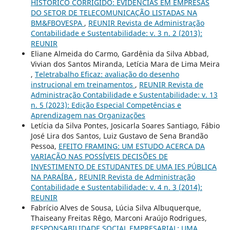
HISTÓRICO CORRIGIDO: EVIDÊNCIAS EM EMPRESAS
DO SETOR DE TELECOMUNICAÇÃO LISTADAS NA
BM&FBOVESPA
,
REUNIR Revista de Administração
Contabilidade e Sustentabilidade: v. 3 n. 2 (2013):
REUNIR
Eliane Almeida do Carmo, Gardênia da Silva Abbad,
Vivian dos Santos Miranda, Letícia Mara de Lima Meira
,
Teletrabalho Eficaz: avaliação do desenho
instrucional em treinamentos
,
REUNIR Revista de
Administração Contabilidade e Sustentabilidade: v. 13
n. 5 (2023): Edição Especial Competências e
Aprendizagem nas Organizações
Letícia da Silva Pontes, Josicarla Soares Santiago, Fábio
José Lira dos Santos, Luiz Gustavo de Sena Brandão
Pessoa,
EFEITO FRAMING: UM ESTUDO ACERCA DA
VARIAÇÃO NAS POSSÍVEIS DECISÕES DE
INVESTIMENTO DE ESTUDANTES DE UMA IES PÚBLICA
NA PARAÍBA
,
REUNIR Revista de Administração
Contabilidade e Sustentabilidade: v. 4 n. 3 (2014):
REUNIR
Fabrício Alves de Sousa, Lúcia Silva Albuquerque,
Thaiseany Freitas Rêgo, Marconi Araújo Rodrigues,
RESPONSABILIDADE SOCIAL EMPRESARIAL: UMA