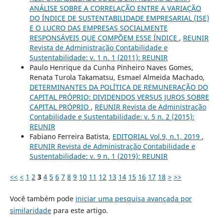
ANÁLISE SOBRE A CORRELAÇÃO ENTRE A VARIAÇÃO
DO ÍNDICE DE SUSTENTABILIDADE EMPRESARIAL (ISE)
E O LUCRO DAS EMPRESAS SOCIALMENTE
RESPONSÁVEIS QUE COMPÕEM ESSE ÍNDICE
,
REUNIR
Revista de Administração Contabilidade e
Sustentabilidade: v. 1 n. 1 (2011): REUNIR
Paulo Henrique da Cunha Pinheiro Naves Gomes,
Renata Turola Takamatsu, Esmael Almeida Machado,
DETERMINANTES DA POLÍTICA DE REMUNERAÇÃO DO
CAPITAL PRÓPRIO: DIVIDENDOS VERSUS JUROS SOBRE
CAPITAL PRÓPRIO
,
REUNIR Revista de Administração
Contabilidade e Sustentabilidade: v. 5 n. 2 (2015):
REUNIR
Fabiano Ferreira Batista,
EDITORIAL Vol.9, n.1, 2019
,
REUNIR Revista de Administração Contabilidade e
Sustentabilidade: v. 9 n. 1 (2019): REUNIR
<<
<
1
2
3
4
5
6
7
8
9
10
11
12
13
14
15
16
17
18
>
>>
Você também pode
iniciar uma pesquisa avançada por
similaridade
para este artigo.