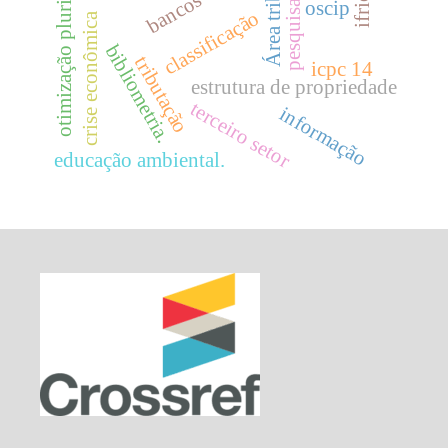
Área tributária
otimização plurianual
pesquisas.
bancos
oscip
classificação
crise econômica
bibliometria.
tributação
icpc 14
estrutura de propriedade
terceiro setor
informação
educação ambiental.