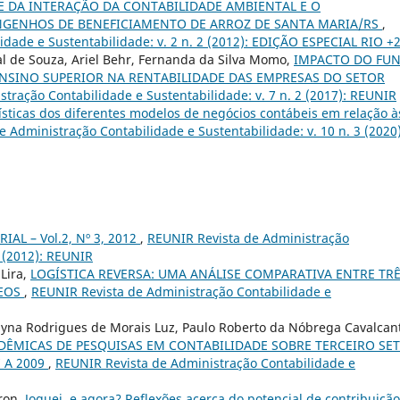
E DA INTERAÇÃO DA CONTABILIDADE AMBIENTAL E O
GENHOS DE BENEFICIAMENTO DE ARROZ DE SANTA MARIA/RS
,
dade e Sustentabilidade: v. 2 n. 2 (2012): EDIÇÃO ESPECIAL RIO +
al de Souza, Ariel Behr, Fernanda da Silva Momo,
IMPACTO DO FU
NSINO SUPERIOR NA RENTABILIDADE DAS EMPRESAS DO SETOR
tração Contabilidade e Sustentabilidade: v. 7 n. 2 (2017): REUNIR
ísticas dos diferentes modelos de negócios contábeis em relação à
 Administração Contabilidade e Sustentabilidade: v. 10 n. 3 (2020)
IAL – Vol.2, Nº 3, 2012
,
REUNIR Revista de Administração
3 (2012): REUNIR
Lira,
LOGÍSTICA REVERSA: UMA ANÁLISE COMPARATIVA ENTRE TR
REOS
,
REUNIR Revista de Administração Contabilidade e
a Rodrigues de Morais Luz, Paulo Roberto da Nóbrega Cavalcan
DÊMICAS DE PESQUISAS EM CONTABILIDADE SOBRE TERCEIRO SE
 A 2009
,
REUNIR Revista de Administração Contabilidade e
dron,
Joguei, e agora? Reflexões acerca do potencial de contribuição