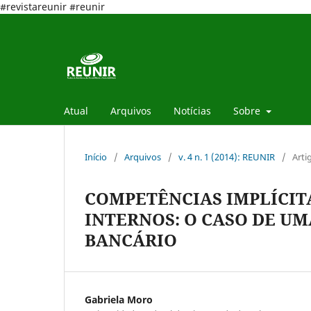
#revistareunir #reunir
Atual
Arquivos
Notícias
Sobre
Início
/
Arquivos
/
v. 4 n. 1 (2014): REUNIR
/
Arti
COMPETÊNCIAS IMPLÍCIT
INTERNOS: O CASO DE UM
BANCÁRIO
Gabriela Moro