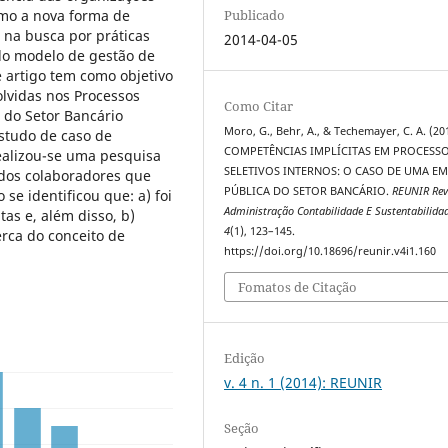
mo a nova forma de
Publicado
 na busca por práticas
2014-04-05
 do modelo de gestão de
 artigo tem como objetivo
olvidas nos Processos
Como Citar
 do Setor Bancário
Moro, G., Behr, A., & Techemayer, C. A. (20
estudo de caso de
COMPETÊNCIAS IMPLÍCITAS EM PROCESS
ealizou-se uma pesquisa
SELETIVOS INTERNOS: O CASO DE UMA E
dos colaboradores que
PÚBLICA DO SETOR BANCÁRIO.
REUNIR Rev
se identificou que: a) foi
Administração Contabilidade E Sustentabilida
as e, além disso, b)
4
(1), 123–145.
rca do conceito de
https://doi.org/10.18696/reunir.v4i1.160
Fomatos de Citação
Edição
v. 4 n. 1 (2014): REUNIR
Seção