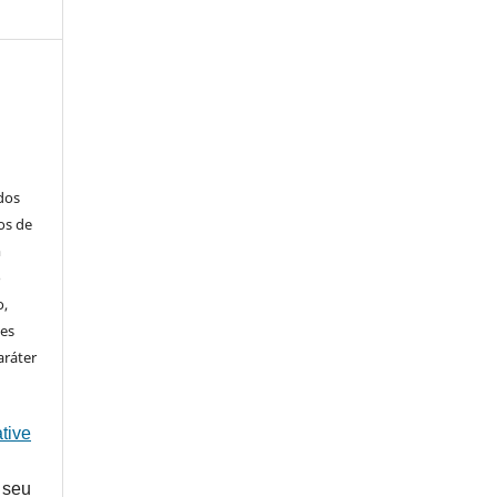
ados
os de
m
o
o,
ões
aráter
tive
 seu