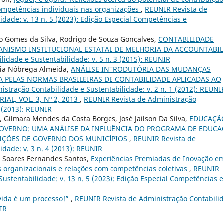
ompetências individuais nas organizações
,
REUNIR Revista de
idade: v. 13 n. 5 (2023): Edição Especial Competências e
sio Gomes da Silva, Rodrigo de Souza Gonçalves,
CONTABILIDADE
ANISMO INSTITUCIONAL ESTATAL DE MELHORIA DA ACCOUNTABIL
idade e Sustentabilidade: v. 5 n. 3 (2015): REUNIR
cia Nóbrega Almeida,
ANÁLISE INTRODUTÓRIA DAS MUDANÇAS
 PELAS NORMAS BRASILEIRAS DE CONTABILIDADE APLICADAS AO
stração Contabilidade e Sustentabilidade: v. 2 n. 1 (2012): REUNI
IAL, VOL. 3, Nº 2, 2013
,
REUNIR Revista de Administração
2 (2013): REUNIR
a, Gilmara Mendes da Costa Borges, José Jailson Da Silva,
EDUCAÇÃ
 GOVERNO: UMA ANÁLISE DA INFLUÊNCIA DO PROGRAMA DE EDUC
UNÇÕES DE GOVERNO DOS MUNICÍPIOS
,
REUNIR Revista de
idade: v. 3 n. 4 (2013): REUNIR
r Soares Fernandes Santos,
Experiências Premiadas de Inovação e
as organizacionais e relações com competências coletivas
,
REUNIR
ustentabilidade: v. 13 n. 5 (2023): Edição Especial Competências e
vida é um processo!”
,
REUNIR Revista de Administração Contabili
NIR