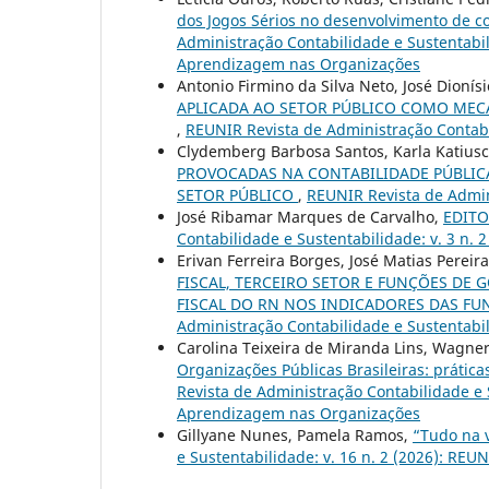
dos Jogos Sérios no desenvolvimento de c
Administração Contabilidade e Sustentabil
Aprendizagem nas Organizações
Antonio Firmino da Silva Neto, José Dioní
APLICADA AO SETOR PÚBLICO COMO MEC
,
REUNIR Revista de Administração Contabil
Clydemberg Barbosa Santos, Karla Katius
PROVOCADAS NA CONTABILIDADE PÚBLICA
SETOR PÚBLICO
,
REUNIR Revista de Admini
José Ribamar Marques de Carvalho,
EDITOR
Contabilidade e Sustentabilidade: v. 3 n. 
Erivan Ferreira Borges, José Matias Pereir
FISCAL, TERCEIRO SETOR E FUNÇÕES DE
FISCAL DO RN NOS INDICADORES DAS F
Administração Contabilidade e Sustentabil
Carolina Teixeira de Miranda Lins, Wagne
Organizações Públicas Brasileiras: prátic
Revista de Administração Contabilidade e S
Aprendizagem nas Organizações
Gillyane Nunes, Pamela Ramos,
“Tudo na 
e Sustentabilidade: v. 16 n. 2 (2026): REU