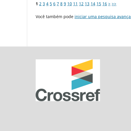
1
2
3
4
5
6
7
8
9
10
11
12
13
14
15
16
>
>>
Você também pode
iniciar uma pesquisa avança