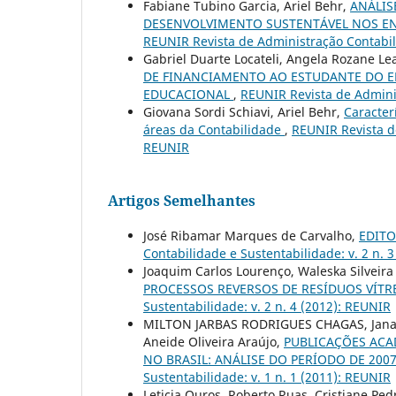
Fabiane Tubino Garcia, Ariel Behr,
ANÁLIS
DESENVOLVIMENTO SUSTENTÁVEL NOS EN
REUNIR Revista de Administração Contabili
Gabriel Duarte Locateli, Angela Rozane Le
DE FINANCIAMENTO AO ESTUDANTE DO E
EDUCACIONAL
,
REUNIR Revista de Adminis
Giovana Sordi Schiavi, Ariel Behr,
Caracter
áreas da Contabilidade
,
REUNIR Revista de
REUNIR
Artigos Semelhantes
José Ribamar Marques de Carvalho,
EDITOR
Contabilidade e Sustentabilidade: v. 2 n. 
Joaquim Carlos Lourenço, Waleska Silveira 
PROCESSOS REVERSOS DE RESÍDUOS VÍT
Sustentabilidade: v. 2 n. 4 (2012): REUNIR
MILTON JARBAS RODRIGUES CHAGAS, Janayn
Aneide Oliveira Araújo,
PUBLICAÇÕES ACA
NO BRASIL: ANÁLISE DO PERÍODO DE 2007
Sustentabilidade: v. 1 n. 1 (2011): REUNIR
Leticia Ouros, Roberto Ruas, Cristiane Pe