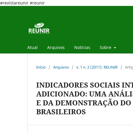
#revistareunir #reunir
Atual
Arquivos
Notícias
Sobre
Início
/
Arquivos
/
v. 1 n. 2 (2011): REUNIR
/
Arti
INDICADORES SOCIAIS IN
ADICIONADO: UMA ANÁLI
E DA DEMONSTRAÇÃO DO
BRASILEIROS