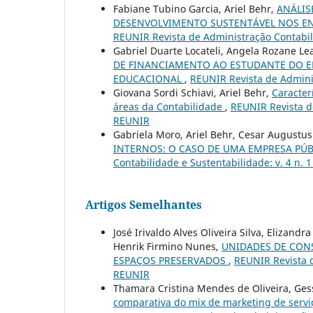
Fabiane Tubino Garcia, Ariel Behr,
ANÁLIS
DESENVOLVIMENTO SUSTENTÁVEL NOS EN
REUNIR Revista de Administração Contabili
Gabriel Duarte Locateli, Angela Rozane Le
DE FINANCIAMENTO AO ESTUDANTE DO E
EDUCACIONAL
,
REUNIR Revista de Adminis
Giovana Sordi Schiavi, Ariel Behr,
Caracter
áreas da Contabilidade
,
REUNIR Revista de
REUNIR
Gabriela Moro, Ariel Behr, Cesar August
INTERNOS: O CASO DE UMA EMPRESA PÚ
Contabilidade e Sustentabilidade: v. 4 n. 
Artigos Semelhantes
José Irivaldo Alves Oliveira Silva, Elizand
Henrik Firmino Nunes,
UNIDADES DE CONS
ESPAÇOS PRESERVADOS
,
REUNIR Revista d
REUNIR
Thamara Cristina Mendes de Oliveira, Ges
comparativa do mix de marketing de serv