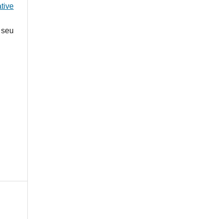
tive
 seu