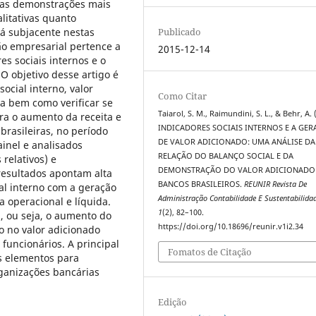
 as demonstrações mais
litativas quanto
tá subjacente nestas
Publicado
o empresarial pertence a
2015-12-14
es sociais internos e o
 O objetivo desse artigo é
ocial interno, valor
Como Citar
da bem como verificar se
Taiarol, S. M., Raimundini, S. L., & Behr, A. 
ra o aumento da receita e
INDICADORES SOCIAIS INTERNOS E A GE
brasileiras, no período
DE VALOR ADICIONADO: UMA ANÁLISE DA
inel e analisados
RELAÇÃO DO BALANÇO SOCIAL E DA
 relativos) e
DEMONSTRAÇÃO DO VALOR ADICIONADO
resultados apontam alta
BANCOS BRASILEIROS.
REUNIR Revista De
ial interno com a geração
Administração Contabilidade E Sustentabilida
a operacional e líquida.
1
(2), 82–100.
a, ou seja, o aumento do
https://doi.org/10.18696/reunir.v1i2.34
o no valor adicionado
 funcionários. A principal
Fomatos de Citação
s elementos para
rganizações bancárias
Edição