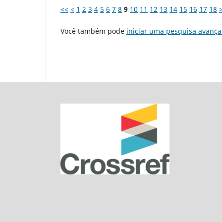
<<
<
1
2
3
4
5
6
7
8
9
10
11
12
13
14
15
16
17
18
Você também pode
iniciar uma pesquisa avança