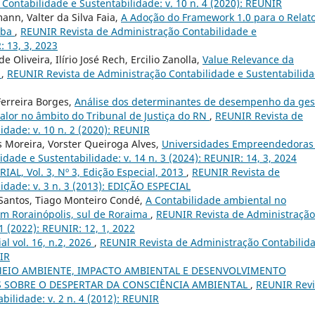
Contabilidade e Sustentabilidade: v. 10 n. 4 (2020): REUNIR
ann, Valter da Silva Faia,
A Adoção do Framework 1.0 para o Relat
aba
,
REUNIR Revista de Administração Contabilidade e
: 13, 3, 2023
 Oliveira, Ilírio José Rech, Ercilio Zanolla,
Value Relevance da
o
,
REUNIR Revista de Administração Contabilidade e Sustentabilida
Ferreira Borges,
Análise dos determinantes de desempenho da ges
alor no âmbito do Tribunal de Justiça do RN
,
REUNIR Revista de
idade: v. 10 n. 2 (2020): REUNIR
as Moreira, Vorster Queiroga Alves,
Universidades Empreendedora
ade e Sustentabilidade: v. 14 n. 3 (2024): REUNIR: 14, 3, 2024
IAL, Vol. 3, Nº 3, Edição Especial, 2013
,
REUNIR Revista de
idade: v. 3 n. 3 (2013): EDIÇÃO ESPECIAL
 Santos, Tiago Monteiro Condé,
A Contabilidade ambiental no
m Rorainópolis, sul de Roraima
,
REUNIR Revista de Administração
1 (2022): REUNIR: 12, 1, 2022
ial vol. 16, n.2, 2026
,
REUNIR Revista de Administração Contabilid
NIR
EIO AMBIENTE, IMPACTO AMBIENTAL E DESENVOLVIMENTO
S SOBRE O DESPERTAR DA CONSCIÊNCIA AMBIENTAL
,
REUNIR Revi
bilidade: v. 2 n. 4 (2012): REUNIR