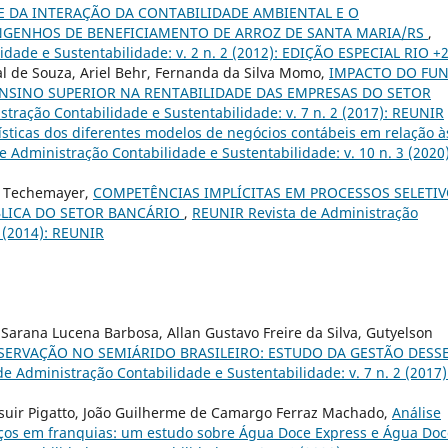
E DA INTERAÇÃO DA CONTABILIDADE AMBIENTAL E O
GENHOS DE BENEFICIAMENTO DE ARROZ DE SANTA MARIA/RS
,
dade e Sustentabilidade: v. 2 n. 2 (2012): EDIÇÃO ESPECIAL RIO +
al de Souza, Ariel Behr, Fernanda da Silva Momo,
IMPACTO DO FU
NSINO SUPERIOR NA RENTABILIDADE DAS EMPRESAS DO SETOR
tração Contabilidade e Sustentabilidade: v. 7 n. 2 (2017): REUNIR
ísticas dos diferentes modelos de negócios contábeis em relação à
 Administração Contabilidade e Sustentabilidade: v. 10 n. 3 (2020)
us Techemayer,
COMPETÊNCIAS IMPLÍCITAS EM PROCESSOS SELETI
BLICA DO SETOR BANCÁRIO
,
REUNIR Revista de Administração
1 (2014): REUNIR
ra Sarana Lucena Barbosa, Allan Gustavo Freire da Silva, Gutyelson
ERVAÇÃO NO SEMIÁRIDO BRASILEIRO: ESTUDO DA GESTÃO DESS
e Administração Contabilidade e Sustentabilidade: v. 7 n. 2 (2017)
suir Pigatto, João Guilherme de Camargo Ferraz Machado,
Análise
iços em franquias: um estudo sobre Água Doce Express e Água Doc