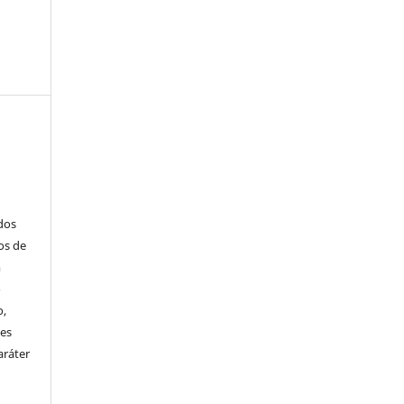
ados
os de
m
o
o,
ões
aráter