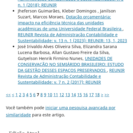
n. 1 (2018): REUNIR
Jheferson Guimarães, Kleber Domingos , Janilson
Suzart, Marcos Moraes,
Dotação orçamentária:
impacto na eficiência técnica das unidades
acadêmicas de uma Universidade Federal Brasileira
,
REUNIR Revista de Administração Contabilidade e
Sustentabilidade: v. 13 n. 1 (2023): REUNIR: 13, 1, 2023
José Irivaldo Alves Oliveira Silva, Elizandra Sarana
Lucena Barbosa, Allan Gustavo Freire da Silva,
Gutyelson Henrik Firmino Nunes,
UNIDADES DE
CONSERVAÇÃO NO SEMIÁRIDO BRASILEIRO: ESTUDO
DA GESTÃO DESSES ESPAÇOS PRESERVADOS
,
REUNIR
Revista de Administração Contabilidade e
Sustentabilidade: v. 7 n. 2 (2017): REUNIR
<<
<
1
2
3
4
5
6
7
8
9
10
11
12
13
14
15
16
17
18
>
>>
Você também pode
iniciar uma pesquisa avançada por
similaridade
para este artigo.