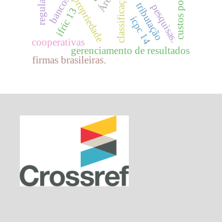
custos políticos
classificação
bancos
tributação
pesquisas.
ifric 13
icpc 14
cooperativas
gerenciamento de resultados
firmas brasileiras.