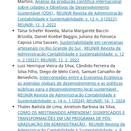
Martins,
Análise da produção científica internacional
sobre cidades e Objetivos de Desenvolvimento
Sustentável (ODS)
,
REUNIR Revista de Administração
Contabilidade e Sustentabilidade: v. 12 n. 3 (2022):
REUNIR: 12, 3, 2022
Taísa Schefer Roveda, Maria Margarete Baccin
Brizolla, Daniel Knebel Baggio, Juliana da Fonseca
Capssa Lima Sausen,
Sustentabilidade em cervejarias
artesanais no Rio Grande do Sul
,
REUNIR Revista de
Administração Contabilidade e Sustentabilidade: v. 12
n. 2 (2022): REUNIR: 12, 2, 2022
Luiz Henrique Vieira da Silva, Cândido Ferreira da
Silva Filho, Diego de Melo Conti, Samuel Carvalho de
Benedicto,
Interconexões entre a Economia Ecológica,
as agendas globais de desenvolvimento e as políticas
públicas para o desenvolvimento local sustentável
,
REUNIR Revista de Administração Contabilidade e
Sustentabilidade: v. 14 n. 1 (2024): REUNIR: 14, 1, 2024
Thales Batista de Lima, Anielson Barbosa da Silva,
COMO OS MESTRANDOS APRENDEM? SIGNIFICADOS E
TRANSFORMAÇÕES EM UM PROGRAMA DE PÓS-
GRADUAÇÃO EM ADMINISTRAÇÃO
,
REUNIR Revista de
Administração Contabilidade e Sustentabilidade: v. 8