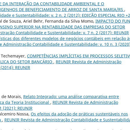
E DA INTERAÇÃO DA CONTABILIDADE AMBIENTAL E O
GENHOS DE BENEFICIAMENTO DE ARROZ DE SANTA MARIA/RS
,
dade e Sustentabilidade: v. 2 n. 2 (2012): EDIÇÃO ESPECIAL RIO +
al de Souza, Ariel Behr, Fernanda da Silva Momo,
IMPACTO DO FU
NSINO SUPERIOR NA RENTABILIDADE DAS EMPRESAS DO SETOR
tração Contabilidade e Sustentabilidade: v. 7 n. 2 (2017): REUNIR
ísticas dos diferentes modelos de negócios contábeis em relação à
 Administração Contabilidade e Sustentabilidade: v. 10 n. 3 (2020)
us Techemayer,
COMPETÊNCIAS IMPLÍCITAS EM PROCESSOS SELETI
BLICA DO SETOR BANCÁRIO
,
REUNIR Revista de Administração
1 (2014): REUNIR
 de Morais,
Relato Integrado: uma análise comparativa entre
ca da Teoria Institucional
,
REUNIR Revista de Administração
 1 (2021): REUNIR
Valcemiro Nossa,
Os efeitos da adoção de práticas sustentáveis nos
a
,
REUNIR Revista de Administração Contabilidade e Sustentabilid