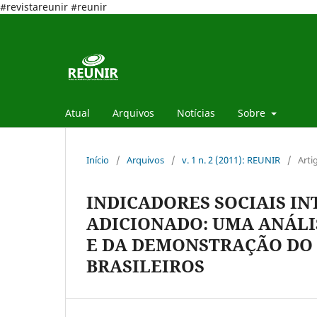
#revistareunir #reunir
Atual
Arquivos
Notícias
Sobre
Início
/
Arquivos
/
v. 1 n. 2 (2011): REUNIR
/
Arti
INDICADORES SOCIAIS IN
ADICIONADO: UMA ANÁLI
E DA DEMONSTRAÇÃO DO
BRASILEIROS