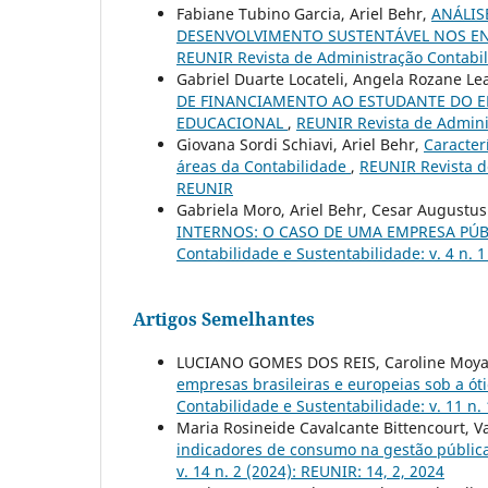
Fabiane Tubino Garcia, Ariel Behr,
ANÁLIS
DESENVOLVIMENTO SUSTENTÁVEL NOS EN
REUNIR Revista de Administração Contabili
Gabriel Duarte Locateli, Angela Rozane Le
DE FINANCIAMENTO AO ESTUDANTE DO E
EDUCACIONAL
,
REUNIR Revista de Adminis
Giovana Sordi Schiavi, Ariel Behr,
Caracter
áreas da Contabilidade
,
REUNIR Revista de
REUNIR
Gabriela Moro, Ariel Behr, Cesar August
INTERNOS: O CASO DE UMA EMPRESA PÚ
Contabilidade e Sustentabilidade: v. 4 n. 
Artigos Semelhantes
LUCIANO GOMES DOS REIS, Caroline Moya
empresas brasileiras e europeias sob a óti
Contabilidade e Sustentabilidade: v. 11 n.
Maria Rosineide Cavalcante Bittencourt, 
indicadores de consumo na gestão públic
v. 14 n. 2 (2024): REUNIR: 14, 2, 2024