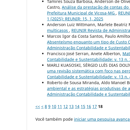
Tamires Souza Barbosa, Anderson de Olive
Castro,
Análise da prestação de contas do
Prefeitura Municipal de Viçosa-MG
,
REUNI
1 (2025): REUNIR: 15, 1, 2025
Anderson Luiz Wittmann, Marlete Beatriz
multicasos
,
REUNIR Revista de Administraç
Marcos Igor da Costa Santos, Paulo Amilto
Absenteísmo enquanto um tipo de Custo O
Administração Contabilidade e Sustentabil
Francisco José Serran, Anete Alberton,
Mat
Contabilidade e Sustentabilidade: v. 13 n. 
MARLI KUASOSKI, SÉRGIO LUÍS DIAS DOLI
uma revisão sistemática com foco nas per
Contabilidade e Sustentabilidade: v. 13 n. 
Roberto de Sousa Miranda, Aldo Manoel Br
ambiental e as estratégias produtivas de 
Administração Contabilidade e Sustentabili
<<
<
8
9
10
11
12
13
14
15
16
17
18
Você também pode
iniciar uma pesquisa avança