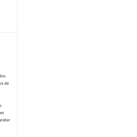
ados
os de
m
o
o,
ões
aráter