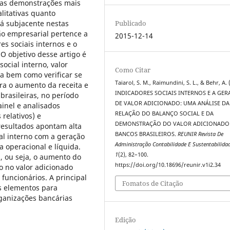
 as demonstrações mais
litativas quanto
tá subjacente nestas
Publicado
o empresarial pertence a
2015-12-14
es sociais internos e o
 O objetivo desse artigo é
ocial interno, valor
Como Citar
da bem como verificar se
Taiarol, S. M., Raimundini, S. L., & Behr, A. 
ra o aumento da receita e
INDICADORES SOCIAIS INTERNOS E A GE
brasileiras, no período
DE VALOR ADICIONADO: UMA ANÁLISE DA
inel e analisados
RELAÇÃO DO BALANÇO SOCIAL E DA
 relativos) e
DEMONSTRAÇÃO DO VALOR ADICIONADO
resultados apontam alta
BANCOS BRASILEIROS.
REUNIR Revista De
ial interno com a geração
Administração Contabilidade E Sustentabilida
a operacional e líquida.
1
(2), 82–100.
a, ou seja, o aumento do
https://doi.org/10.18696/reunir.v1i2.34
o no valor adicionado
 funcionários. A principal
Fomatos de Citação
s elementos para
rganizações bancárias
Edição