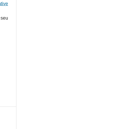
tive
 seu