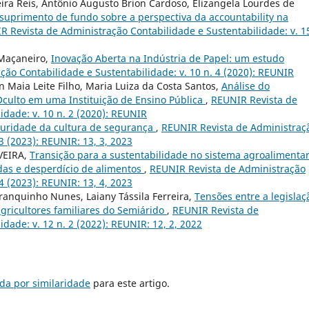
ira Reis, Antônio Augusto Brion Cardoso, Elizangela Lourdes de
 suprimento de fundo sobre a perspectiva da accountability na
R Revista de Administração Contabilidade e Sustentabilidade: v. 1
 Maçaneiro,
Inovação Aberta na Indústria de Papel: um estudo
ão Contabilidade e Sustentabilidade: v. 10 n. 4 (2020): REUNIR
n Maia Leite Filho, Maria Luiza da Costa Santos,
Análise do
culto em uma Instituição de Ensino Pública
,
REUNIR Revista de
idade: v. 10 n. 2 (2020): REUNIR
uridade da cultura de segurança
,
REUNIR Revista de Administraç
3 (2023): REUNIR: 13, 3, 2023
VEIRA,
Transição para a sustentabilidade no sistema agroalimentar
das e desperdício de alimentos
,
REUNIR Revista de Administração
4 (2023): REUNIR: 13, 4, 2023
anquinho Nunes, Laiany Tássila Ferreira,
Tensões entre a legislaç
agricultores familiares do Semiárido
,
REUNIR Revista de
dade: v. 12 n. 2 (2022): REUNIR: 12, 2, 2022
da por similaridade
para este artigo.