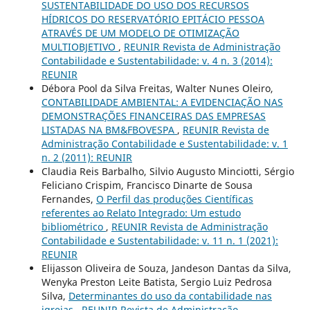
SUSTENTABILIDADE DO USO DOS RECURSOS
HÍDRICOS DO RESERVATÓRIO EPITÁCIO PESSOA
ATRAVÉS DE UM MODELO DE OTIMIZAÇÃO
MULTIOBJETIVO
,
REUNIR Revista de Administração
Contabilidade e Sustentabilidade: v. 4 n. 3 (2014):
REUNIR
Débora Pool da Silva Freitas, Walter Nunes Oleiro,
CONTABILIDADE AMBIENTAL: A EVIDENCIAÇÃO NAS
DEMONSTRAÇÕES FINANCEIRAS DAS EMPRESAS
LISTADAS NA BM&FBOVESPA
,
REUNIR Revista de
Administração Contabilidade e Sustentabilidade: v. 1
n. 2 (2011): REUNIR
Claudia Reis Barbalho, Silvio Augusto Minciotti, Sérgio
Feliciano Crispim, Francisco Dinarte de Sousa
Fernandes,
O Perfil das produções Científicas
referentes ao Relato Integrado: Um estudo
bibliométrico
,
REUNIR Revista de Administração
Contabilidade e Sustentabilidade: v. 11 n. 1 (2021):
REUNIR
Elijasson Oliveira de Souza, Jandeson Dantas da Silva,
Wenyka Preston Leite Batista, Sergio Luiz Pedrosa
Silva,
Determinantes do uso da contabilidade nas
igrejas
,
REUNIR Revista de Administração