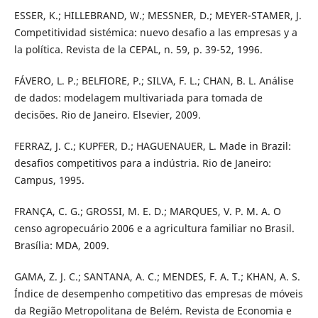
ESSER, K.; HILLEBRAND, W.; MESSNER, D.; MEYER-STAMER, J.
Competitividad sistémica: nuevo desafio a las empresas y a
la política. Revista de la CEPAL, n. 59, p. 39-52, 1996.
FÁVERO, L. P.; BELFIORE, P.; SILVA, F. L.; CHAN, B. L. Análise
de dados: modelagem multivariada para tomada de
decisões. Rio de Janeiro. Elsevier, 2009.
FERRAZ, J. C.; KUPFER, D.; HAGUENAUER, L. Made in Brazil:
desafios competitivos para a indústria. Rio de Janeiro:
Campus, 1995.
FRANÇA, C. G.; GROSSI, M. E. D.; MARQUES, V. P. M. A. O
censo agropecuário 2006 e a agricultura familiar no Brasil.
Brasília: MDA, 2009.
GAMA, Z. J. C.; SANTANA, A. C.; MENDES, F. A. T.; KHAN, A. S.
Índice de desempenho competitivo das empresas de móveis
da Região Metropolitana de Belém. Revista de Economia e