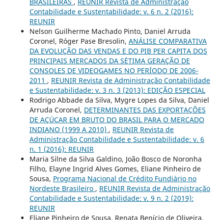
BRASILEIRAS
,
REUNIR Revista de Administração
Contabilidade e Sustentabilidade: v. 6 n. 2 (2016):
REUNIR
Nelson Guilherme Machado Pinto, Daniel Arruda
Coronel, Róger Pase Bresolin,
ANÁLISE COMPARATIVA
DA EVOLUÇÃO DAS VENDAS E DO PIB PER CAPITA DOS
PRINCIPAIS MERCADOS DA SÉTIMA GERAÇÃO DE
CONSOLES DE VIDEOGAMES NO PERÍODO DE 2006-
2011
,
REUNIR Revista de Administração Contabilidade
e Sustentabilidade: v. 3 n. 3 (2013): EDIÇÃO ESPECIAL
Rodrigo Abbade da Silva, Mygre Lopes da Silva, Daniel
Arruda Coronel,
DETERMINANTES DAS EXPORTAÇÕES
DE AÇÚCAR EM BRUTO DO BRASIL PARA O MERCADO
INDIANO (1999 A 2010)
,
REUNIR Revista de
Administração Contabilidade e Sustentabilidade: v. 6
n. 1 (2016): REUNIR
Maria Silne da Silva Galdino, João Bosco de Noronha
Filho, Elayne Ingrid Alves Gomes, Eliane Pinheiro de
Sousa,
Programa Nacional de Crédito Fundiário no
Nordeste Brasileiro
,
REUNIR Revista de Administração
Contabilidade e Sustentabilidade: v. 9 n. 2 (2019):
REUNIR
Eliane Pinheiro de Sousa, Renata Benício de Oliveira,