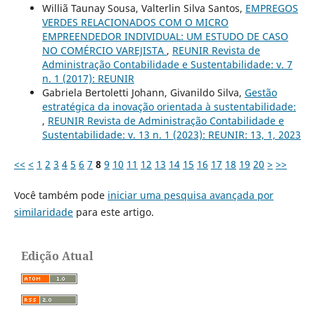
Williã Taunay Sousa, Valterlin Silva Santos,
EMPREGOS
VERDES RELACIONADOS COM O MICRO
EMPREENDEDOR INDIVIDUAL: UM ESTUDO DE CASO
NO COMÉRCIO VAREJISTA
,
REUNIR Revista de
Administração Contabilidade e Sustentabilidade: v. 7
n. 1 (2017): REUNIR
Gabriela Bertoletti Johann, Givanildo Silva,
Gestão
estratégica da inovação orientada à sustentabilidade:
,
REUNIR Revista de Administração Contabilidade e
Sustentabilidade: v. 13 n. 1 (2023): REUNIR: 13, 1, 2023
<<
<
1
2
3
4
5
6
7
8
9
10
11
12
13
14
15
16
17
18
19
20
>
>>
Você também pode
iniciar uma pesquisa avançada por
similaridade
para este artigo.
Edição Atual