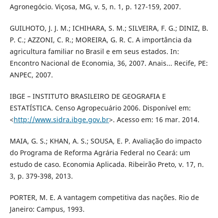
Agronegócio. Viçosa, MG, v. 5, n. 1, p. 127-159, 2007.
GUILHOTO, J. J. M.; ICHIHARA, S. M.; SILVEIRA, F. G.; DINIZ, B.
P. C.; AZZONI, C. R.; MOREIRA, G. R. C. A importância da
agricultura familiar no Brasil e em seus estados. In:
Encontro Nacional de Economia, 36, 2007. Anais... Recife, PE:
ANPEC, 2007.
IBGE – INSTITUTO BRASILEIRO DE GEOGRAFIA E
ESTATÍSTICA. Censo Agropecuário 2006. Disponível em:
<
http://www.sidra.ibge.gov.br
>. Acesso em: 16 mar. 2014.
MAIA, G. S.; KHAN, A. S.; SOUSA, E. P. Avaliação do impacto
do Programa de Reforma Agrária Federal no Ceará: um
estudo de caso. Economia Aplicada. Ribeirão Preto, v. 17, n.
3, p. 379-398, 2013.
PORTER, M. E. A vantagem competitiva das nações. Rio de
Janeiro: Campus, 1993.