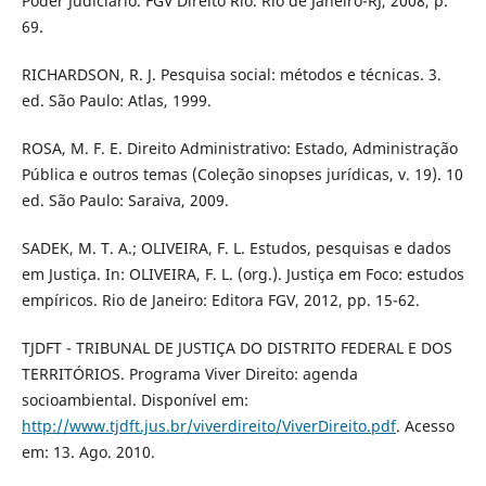
Poder Judiciário. FGV Direito Rio. Rio de Janeiro-RJ, 2008, p.
69.
RICHARDSON, R. J. Pesquisa social: métodos e técnicas. 3.
ed. São Paulo: Atlas, 1999.
ROSA, M. F. E. Direito Administrativo: Estado, Administração
Pública e outros temas (Coleção sinopses jurídicas, v. 19). 10
ed. São Paulo: Saraiva, 2009.
SADEK, M. T. A.; OLIVEIRA, F. L. Estudos, pesquisas e dados
em Justiça. In: OLIVEIRA, F. L. (org.). Justiça em Foco: estudos
empíricos. Rio de Janeiro: Editora FGV, 2012, pp. 15-62.
TJDFT - TRIBUNAL DE JUSTIÇA DO DISTRITO FEDERAL E DOS
TERRITÓRIOS. Programa Viver Direito: agenda
socioambiental. Disponível em:
http://www.tjdft.jus.br/viverdireito/ViverDireito.pdf
. Acesso
em: 13. Ago. 2010.