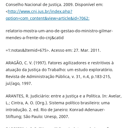
Conselho Nacional de Justiça. 2009. Disponível em:
<
http://www.cnj.jus.br/index.php?
option=com_content&view=article&id=7062:
relatorio-mostra-um-ano-de-gestao-do-ministro-gilmar-
mendes-a-frente-do-cnj&catid
=1:notas&Itemid=675>. Acesso em: 27. Mar. 2011.
ARAGÃO, C. V. (1997). Fatores agilizadores e restritivos à
atuação da Justiça do Trabalho: um estudo exploratório.
Revista de Administração Pública, v. 31, n.4, p.183-215,
jul/ago, 1997.
ARANTES, R. Judiciário: entre a Justiça e a Política. In: Avelar,
L.; Cintra, A. O. (Org.). Sistema político brasileiro: uma
introdução. 2. ed. Rio de Janeiro: Konrad-Adenauer-
Stiftung; São Paulo: Unesp, 2007.