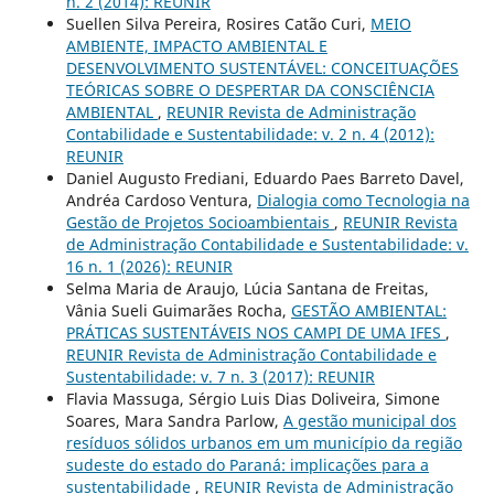
n. 2 (2014): REUNIR
Suellen Silva Pereira, Rosires Catão Curi,
MEIO
AMBIENTE, IMPACTO AMBIENTAL E
DESENVOLVIMENTO SUSTENTÁVEL: CONCEITUAÇÕES
TEÓRICAS SOBRE O DESPERTAR DA CONSCIÊNCIA
AMBIENTAL
,
REUNIR Revista de Administração
Contabilidade e Sustentabilidade: v. 2 n. 4 (2012):
REUNIR
Daniel Augusto Frediani, Eduardo Paes Barreto Davel,
Andréa Cardoso Ventura,
Dialogia como Tecnologia na
Gestão de Projetos Socioambientais
,
REUNIR Revista
de Administração Contabilidade e Sustentabilidade: v.
16 n. 1 (2026): REUNIR
Selma Maria de Araujo, Lúcia Santana de Freitas,
Vânia Sueli Guimarães Rocha,
GESTÃO AMBIENTAL:
PRÁTICAS SUSTENTÁVEIS NOS CAMPI DE UMA IFES
,
REUNIR Revista de Administração Contabilidade e
Sustentabilidade: v. 7 n. 3 (2017): REUNIR
Flavia Massuga, Sérgio Luis Dias Doliveira, Simone
Soares, Mara Sandra Parlow,
A gestão municipal dos
resíduos sólidos urbanos em um município da região
sudeste do estado do Paraná: implicações para a
sustentabilidade
,
REUNIR Revista de Administração