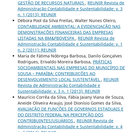
GESTÃO DE RECURSOS NATURAIS
,
REUNIR Revista de
Administração Contabilidade e Sustentabilidade: v. 3
n. 1 (2013): REUNIR
Débora Pool da Silva Freitas, Walter Nunes Oleiro,
CONTABILIDADE AMBIENTAL: A EVIDENCIAÇÃO NAS
DEMONSTRAÇÕES FINANCEIRAS DAS EMPRESAS
LISTADAS NA BM&FBOVESPA
,
REUNIR Revista de
Administração Contabilidade e Sustentabilidade: v. 1
n. 2 (2011): REUNIR
Maria de Fátima Nóbrega Barbosa, Danilo Gonçalves
Rodrigues, Erivaldo Moreira Barbosa,
PRÁTICAS
SOCIOAMBIENTAIS NAS EMPRESAS DO MUNICÍPIO DE
SOUSA – PARAÍBA: CONTRIBUIÇÕES AO
DESENVOLVIMENTO LOCAL SUSTENTÁVEL
,
REUNIR
Revista de Administração Contabilidade e
Sustentabilidade: v. 3 n. 1 (2013): REUNIR
Maurício Corrêa da Silva, Fábia Jaiany Viana de Souza,
Aneide Oliveira Araujo, José Dionísio Gomes da Silva,
AVALIAÇÃO DE FUNÇÕES DE GOVERNOS ESTADUAIS E
DO DISTRITO FEDERAL NA PERCEPÇÃO DOS
CONTRIBUINTES/USUÁRIOS
,
REUNIR Revista de
Administração Contabilidade e Sustentabilidade: v. 4