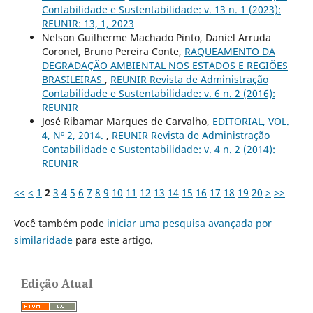
Contabilidade e Sustentabilidade: v. 13 n. 1 (2023):
REUNIR: 13, 1, 2023
Nelson Guilherme Machado Pinto, Daniel Arruda
Coronel, Bruno Pereira Conte,
RAQUEAMENTO DA
DEGRADAÇÃO AMBIENTAL NOS ESTADOS E REGIÕES
BRASILEIRAS
,
REUNIR Revista de Administração
Contabilidade e Sustentabilidade: v. 6 n. 2 (2016):
REUNIR
José Ribamar Marques de Carvalho,
EDITORIAL, VOL.
4, Nº 2, 2014.
,
REUNIR Revista de Administração
Contabilidade e Sustentabilidade: v. 4 n. 2 (2014):
REUNIR
<<
<
1
2
3
4
5
6
7
8
9
10
11
12
13
14
15
16
17
18
19
20
>
>>
Você também pode
iniciar uma pesquisa avançada por
similaridade
para este artigo.
Edição Atual