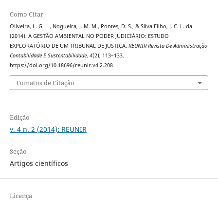
Como Citar
Oliveira, L. G. L., Nogueira, J. M. M., Pontes, D. S., & Silva Filho, J. C. L. da.
(2014). A GESTÃO AMBIENTAL NO PODER JUDICIÁRIO: ESTUDO
EXPLORATÓRIO DE UM TRIBUNAL DE JUSTIÇA.
REUNIR Revista De Administração
Contabilidade E Sustentabilidade
,
4
(2), 113–133.
https://doi.org/10.18696/reunir.v4i2.208
Fomatos de Citação
Edição
v. 4 n. 2 (2014): REUNIR
Seção
Artigos científicos
Licença