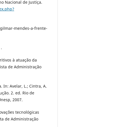
o Nacional de Justiça.
dex.php?
-gilmar-mendes-a-frente-
.
ritivos à atuação da
vista de Administração
 In: Avelar, L.; Cintra, A.
ução. 2. ed. Rio de
Unesp, 2007.
novações tecnológicas
sta de Administração