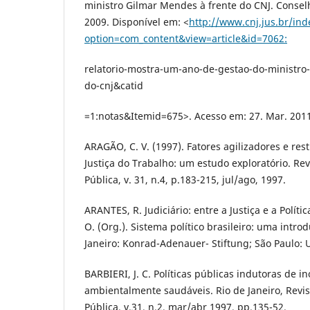
ministro Gilmar Mendes à frente do CNJ. Conselh
2009. Disponível em: <
http://www.cnj.jus.br/in
option=com_content&view=article&id=7062:
relatorio-mostra-um-ano-de-gestao-do-ministro
do-cnj&catid
=1:notas&Itemid=675>. Acesso em: 27. Mar. 2011
ARAGÃO, C. V. (1997). Fatores agilizadores e rest
Justiça do Trabalho: um estudo exploratório. Re
Pública, v. 31, n.4, p.183-215, jul/ago, 1997.
ARANTES, R. Judiciário: entre a Justiça e a Política.
O. (Org.). Sistema político brasileiro: uma introd
Janeiro: Konrad-Adenauer- Stiftung; São Paulo: 
BARBIERI, J. C. Políticas públicas indutoras de i
ambientalmente saudáveis. Rio de Janeiro, Revi
Pública. v.31, n.2, mar/abr 1997, pp.135-52.