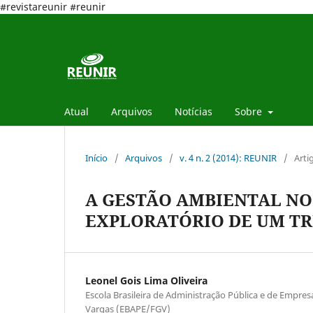
#revistareunir #reunir
Atual
Arquivos
Notícias
Sobre
Início
/
Arquivos
/
v. 4 n. 2 (2014): REUNIR
/
Arti
A GESTÃO AMBIENTAL NO 
EXPLORATÓRIO DE UM TR
Leonel Gois Lima Oliveira
Escola Brasileira de Administração Pública e de Empre
Vargas (EBAPE/FGV)