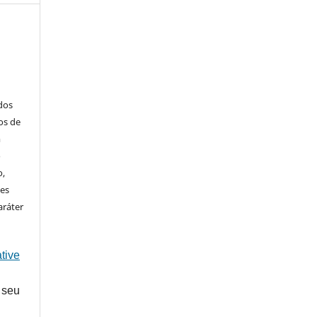
ados
os de
m
o
o,
ões
aráter
tive
 seu