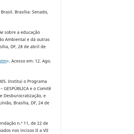
Brasil. Brasília: Senado,
spõe sobre a educação
ção Ambiental e dá outras
ília, DF, 28 de abril de
.htm
>. Acesso em: 12. Ago.
2005. Institui o Programa
o – GESPÚBLICA e o Comitê
e Desburocratização, e
União, Brasília, DF, 24 de
dação n.º 11, de 22 de
dos nos incisos II a VII