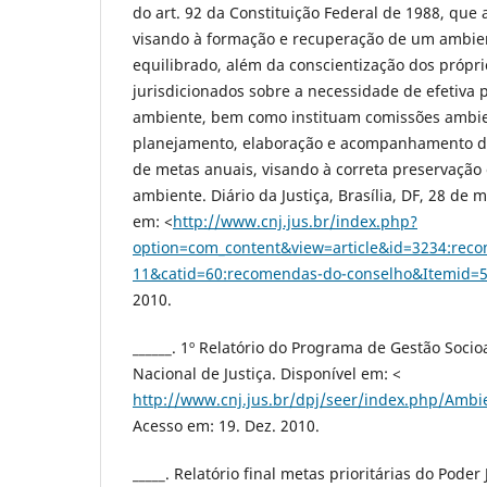
do art. 92 da Constituição Federal de 1988, que 
visando à formação e recuperação de um ambie
equilibrado, além da conscientização dos própri
jurisdicionados sobre a necessidade de efetiva 
ambiente, bem como instituam comissões ambie
planejamento, elaboração e acompanhamento d
de metas anuais, visando à correta preservação
ambiente. Diário da Justiça, Brasília, DF, 28 de 
em: <
http://www.cnj.jus.br/index.php?
option=com_content&view=article&id=3234:rec
11&catid=60:recomendas-do-conselho&Itemid=
2010.
______. 1º Relatório do Programa de Gestão Soci
Nacional de Justiça. Disponível em: <
http://www.cnj.jus.br/dpj/seer/index.php/Ambi
Acesso em: 19. Dez. 2010.
_____. Relatório final metas prioritárias do Poder 