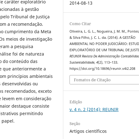
 caráter exploratório
2014-08-13
lacionadas à gestão
elo Tribunal de Justiça
Como Citar
 com a recomendação.
 no cumprimento da Meta
Oliveira, L. G. L., Nogueira, J. M. M., Pontes,
& Silva Filho, J. C. L. da. (2014). A GESTÃO
. Os meios de investigação
AMBIENTAL NO PODER JUDICIÁRIO: ESTU
veram a pesquisa
EXPLORATÓRIO DE UM TRIBUNAL DE JUSTI
álise foi de natureza
REUNIR Revista De Administração Contabilida
ão do conteúdo das
Sustentabilidade
,
4
(2), 113–133.
se que anteriormente a
https://doi.org/10.18696/reunir.v4i2.208
com princípios ambientais
Fomatos de Citação
s desenvolvidas ou
ens recomendados, exceto
e levem em consideração
Edição
 maior destaque consiste
v. 4 n. 2 (2014): REUNIR
istrativos permitindo
 papel.
Seção
Artigos científicos