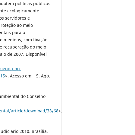
adotem políticas públicas
nte ecologicamente
os servidores e
proteção ao meio
ntais para o
e medidas, com fixação
 e recuperação do meio
maio de 2007. Disponível
omenda-no-
515
>. Acesso em: 15. Ago.
oambiental do Conselho
ental/article/download/38/68
>.
Judiciário 2010. Brasília,