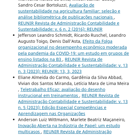
Sandro Cesar Bortoluzzi,
Avaliação de
sustentabilidade na agricultura familiar: seleção e
análise bibliométrica de publicações nacionais
,
REUNIR Revista de Administração Contabilidade e
Sustentabilidade: v. 6 n. 2 (2016): REUNIR
Jefferson Leandro Schmidt, Ricardo Ruschel, Leandro
Augusto Toigo, Denis Dall’Asta,
Efeito da Folga
organizacional no desempenho econômico moderada
pela pandemia da COVID-19: um estudo em grupos de
ensino listados na B3
,
REUNIR Revista de
Administração Contabilidade e Sustentabilidade: v. 13
n. 3 (2023): REUNIR: 13, 3, 2023
Eliane Almeida do Carmo, Gardênia da Silva Abbad,
Vivian dos Santos Miranda, Letícia Mara de Lima Meira
,
Teletrabalho Eficaz: avaliação do desenho
instrucional em treinamentos
,
REUNIR Revista de
Administração Contabilidade e Sustentabilidade: v. 13
n. 5 (2023): Edição Especial Competências e
Aprendizagem nas Organizações
Anderson Luiz Wittmann, Marlete Beatriz Maçaneiro,
Inovação Aberta na Indústria de Papel: um estudo
multicasos
,
REUNIR Revista de Administração