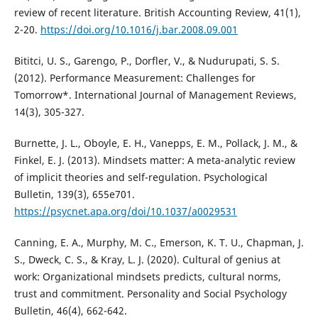
review of recent literature. British Accounting Review, 41(1),
2-20.
https://doi.org/10.1016/j.bar.2008.09.001
Bititci, U. S., Garengo, P., Dorfler, V., & Nudurupati, S. S.
(2012). Performance Measurement: Challenges for
Tomorrow*. International Journal of Management Reviews,
14(3), 305-327.
Burnette, J. L., Oboyle, E. H., Vanepps, E. M., Pollack, J. M., &
Finkel, E. J. (2013). Mindsets matter: A meta-analytic review
of implicit theories and self-regulation. Psychological
Bulletin, 139(3), 655e701.
https://psycnet.apa.org/doi/10.1037/a0029531
Canning, E. A., Murphy, M. C., Emerson, K. T. U., Chapman, J.
S., Dweck, C. S., & Kray, L. J. (2020). Cultural of genius at
work: Organizational mindsets predicts, cultural norms,
trust and commitment. Personality and Social Psychology
Bulletin, 46(4), 662-642.