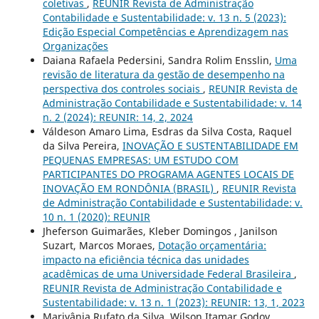
coletivas
,
REUNIR Revista de Administração
Contabilidade e Sustentabilidade: v. 13 n. 5 (2023):
Edição Especial Competências e Aprendizagem nas
Organizações
Daiana Rafaela Pedersini, Sandra Rolim Ensslin,
Uma
revisão de literatura da gestão de desempenho na
perspectiva dos controles sociais
,
REUNIR Revista de
Administração Contabilidade e Sustentabilidade: v. 14
n. 2 (2024): REUNIR: 14, 2, 2024
Váldeson Amaro Lima, Esdras da Silva Costa, Raquel
da Silva Pereira,
INOVAÇÃO E SUSTENTABILIDADE EM
PEQUENAS EMPRESAS: UM ESTUDO COM
PARTICIPANTES DO PROGRAMA AGENTES LOCAIS DE
INOVAÇÃO EM RONDÔNIA (BRASIL)
,
REUNIR Revista
de Administração Contabilidade e Sustentabilidade: v.
10 n. 1 (2020): REUNIR
Jheferson Guimarães, Kleber Domingos , Janilson
Suzart, Marcos Moraes,
Dotação orçamentária:
impacto na eficiência técnica das unidades
acadêmicas de uma Universidade Federal Brasileira
,
REUNIR Revista de Administração Contabilidade e
Sustentabilidade: v. 13 n. 1 (2023): REUNIR: 13, 1, 2023
Marivânia Rufato da Silva, Wilson Itamar Godoy,