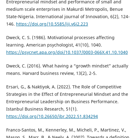
Entrepreneurial mindset and performance of small and
medium scale enterprises in Makurdi Metropolis, Benue
State-Nigeria. International journal of Innovation, 6(2), 124-
146.
https://doi.org/10.5585/iji.v6i2.223
Dweck, C. S. (1986). Motivational processes affecting
learning. American psychologist, 41(10), 1040.
https://psycnet.apa.org/doi/10.1037/0003-066X.41.10.1040
Dweck, C. (2016). What having a “growth mindset” actually
means. Harvard business review, 13(2), 2-5.
Ersari, G., & Naktiyok, A. (2022). The Role of Competitive
Strategies in the Effect of Entrepreneurial Mindset and the
Entrepreneurial Leadership on Business Performance.
Istanbul Business Research, 51(1).
https://doi.org/10.26650/ibr.2022.51.834294
Franco-Santos, M., Kennerley, M., Micheli, P., Martinez, V.,
Mason, S., Marr, B., & Neely, A. (2007). Towards a definition