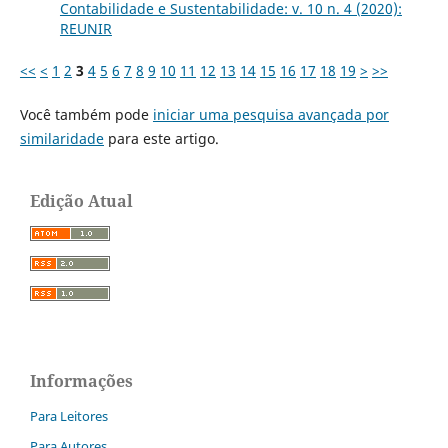
Contabilidade e Sustentabilidade: v. 10 n. 4 (2020):
REUNIR
<<
<
1
2
3
4
5
6
7
8
9
10
11
12
13
14
15
16
17
18
19
>
>>
Você também pode
iniciar uma pesquisa avançada por
similaridade
para este artigo.
Edição Atual
Informações
Para Leitores
Para Autores