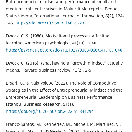
Entrepreneurial mindset and performance of small and
medium scale enterprises in Makurdi Metropolis, Benue
State-Nigeria. International journal of Innovation, 6(2), 124-
146.
https://doi.org/10.5585/iji.v6i2.223
Dweck, C. S. (1986). Motivational processes affecting
learning. American psychologist, 41(10), 1040.
https://psycnet.apa.org/doi/10.1037/0003-066X.41.10.1040
Dweck, C. (2016). What having a “growth mindset” actually
means. Harvard business review, 13(2), 2-5.
Ersari, G., & Naktiyok, A. (2022). The Role of Competitive
Strategies in the Effect of Entrepreneurial Mindset and the
Entrepreneurial Leadership on Business Performance.
Istanbul Business Research, 51(1).
https://doi.org/10.26650/ibr.2022.51.834294
Franco-Santos, M., Kennerley, M., Micheli, P., Martinez, V.,
Mason, S., Marr, B., & Neely, A. (2007). Towards a definition