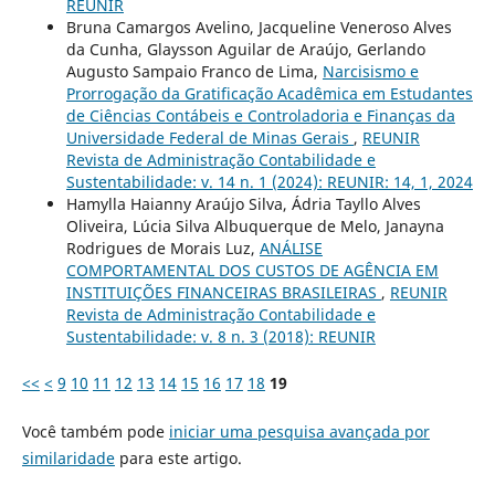
REUNIR
Bruna Camargos Avelino, Jacqueline Veneroso Alves
da Cunha, Glaysson Aguilar de Araújo, Gerlando
Augusto Sampaio Franco de Lima,
Narcisismo e
Prorrogação da Gratificação Acadêmica em Estudantes
de Ciências Contábeis e Controladoria e Finanças da
Universidade Federal de Minas Gerais
,
REUNIR
Revista de Administração Contabilidade e
Sustentabilidade: v. 14 n. 1 (2024): REUNIR: 14, 1, 2024
Hamylla Haianny Araújo Silva, Ádria Tayllo Alves
Oliveira, Lúcia Silva Albuquerque de Melo, Janayna
Rodrigues de Morais Luz,
ANÁLISE
COMPORTAMENTAL DOS CUSTOS DE AGÊNCIA EM
INSTITUIÇÕES FINANCEIRAS BRASILEIRAS
,
REUNIR
Revista de Administração Contabilidade e
Sustentabilidade: v. 8 n. 3 (2018): REUNIR
<<
<
9
10
11
12
13
14
15
16
17
18
19
Você também pode
iniciar uma pesquisa avançada por
similaridade
para este artigo.