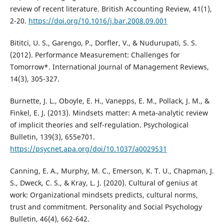
review of recent literature. British Accounting Review, 41(1),
2-20.
https://doi.org/10.1016/j.bar.2008.09.001
Bititci, U. S., Garengo, P., Dorfler, V., & Nudurupati, S. S.
(2012). Performance Measurement: Challenges for
Tomorrow*. International Journal of Management Reviews,
14(3), 305-327.
Burnette, J. L., Oboyle, E. H., Vanepps, E. M., Pollack, J. M., &
Finkel, E. J. (2013). Mindsets matter: A meta-analytic review
of implicit theories and self-regulation. Psychological
Bulletin, 139(3), 655e701.
https://psycnet.apa.org/doi/10.1037/a0029531
Canning, E. A., Murphy, M. C., Emerson, K. T. U., Chapman, J.
S., Dweck, C. S., & Kray, L. J. (2020). Cultural of genius at
work: Organizational mindsets predicts, cultural norms,
trust and commitment. Personality and Social Psychology
Bulletin, 46(4), 662-642.