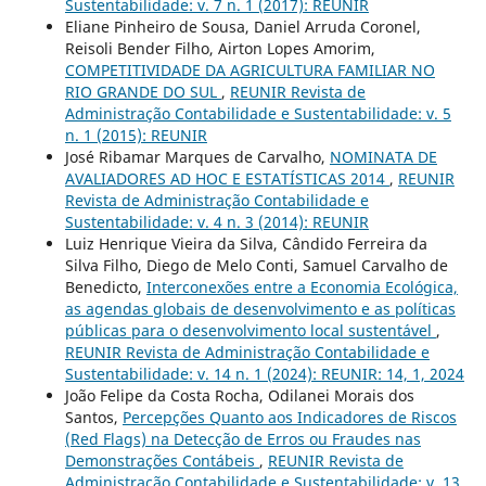
Sustentabilidade: v. 7 n. 1 (2017): REUNIR
Eliane Pinheiro de Sousa, Daniel Arruda Coronel,
Reisoli Bender Filho, Airton Lopes Amorim,
COMPETITIVIDADE DA AGRICULTURA FAMILIAR NO
RIO GRANDE DO SUL
,
REUNIR Revista de
Administração Contabilidade e Sustentabilidade: v. 5
n. 1 (2015): REUNIR
José Ribamar Marques de Carvalho,
NOMINATA DE
AVALIADORES AD HOC E ESTATÍSTICAS 2014
,
REUNIR
Revista de Administração Contabilidade e
Sustentabilidade: v. 4 n. 3 (2014): REUNIR
Luiz Henrique Vieira da Silva, Cândido Ferreira da
Silva Filho, Diego de Melo Conti, Samuel Carvalho de
Benedicto,
Interconexões entre a Economia Ecológica,
as agendas globais de desenvolvimento e as políticas
públicas para o desenvolvimento local sustentável
,
REUNIR Revista de Administração Contabilidade e
Sustentabilidade: v. 14 n. 1 (2024): REUNIR: 14, 1, 2024
João Felipe da Costa Rocha, Odilanei Morais dos
Santos,
Percepções Quanto aos Indicadores de Riscos
(Red Flags) na Detecção de Erros ou Fraudes nas
Demonstrações Contábeis
,
REUNIR Revista de
Administração Contabilidade e Sustentabilidade: v. 13