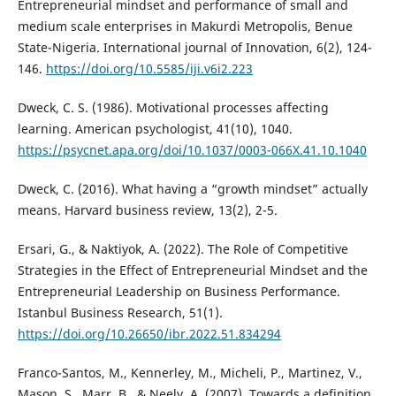
Entrepreneurial mindset and performance of small and
medium scale enterprises in Makurdi Metropolis, Benue
State-Nigeria. International journal of Innovation, 6(2), 124-
146.
https://doi.org/10.5585/iji.v6i2.223
Dweck, C. S. (1986). Motivational processes affecting
learning. American psychologist, 41(10), 1040.
https://psycnet.apa.org/doi/10.1037/0003-066X.41.10.1040
Dweck, C. (2016). What having a “growth mindset” actually
means. Harvard business review, 13(2), 2-5.
Ersari, G., & Naktiyok, A. (2022). The Role of Competitive
Strategies in the Effect of Entrepreneurial Mindset and the
Entrepreneurial Leadership on Business Performance.
Istanbul Business Research, 51(1).
https://doi.org/10.26650/ibr.2022.51.834294
Franco-Santos, M., Kennerley, M., Micheli, P., Martinez, V.,
Mason, S., Marr, B., & Neely, A. (2007). Towards a definition