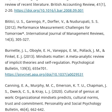
review of recent literature. British Accounting Review, 41(1),
2-20.
https://doi.org/10.1016/j.bar.2008.09.001
Bititci, U. S., Garengo, P., Dorfler, V., & Nudurupati, S. S.
(2012). Performance Measurement: Challenges for
Tomorrow*. International Journal of Management Reviews,
14(3), 305-327.
Burnette, J. L., Oboyle, E. H., Vanepps, E. M., Pollack, J. M., &
Finkel, E. J. (2013). Mindsets matter: A meta-analytic review
of implicit theories and self-regulation. Psychological
Bulletin, 139(3), 655e701.
https://psycnet.apa.org/doi/10.1037/a0029531
Canning, E. A., Murphy, M. C., Emerson, K. T. U., Chapman, J.
S., Dweck, C. S., & Kray, L. J. (2020). Cultural of genius at
work: Organizational mindsets predicts, cultural norms,
trust and commitment. Personality and Social Psychology
Bulletin, 46(4), 662-642.