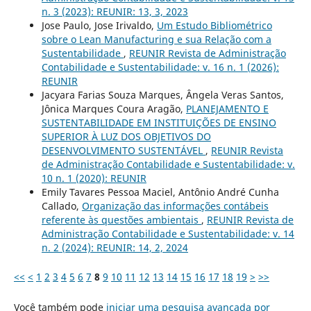
n. 3 (2023): REUNIR: 13, 3, 2023
Jose Paulo, Jose Irivaldo,
Um Estudo Bibliométrico
sobre o Lean Manufacturing e sua Relação com a
Sustentabilidade
,
REUNIR Revista de Administração
Contabilidade e Sustentabilidade: v. 16 n. 1 (2026):
REUNIR
Jacyara Farias Souza Marques, Ângela Veras Santos,
Jônica Marques Coura Aragão,
PLANEJAMENTO E
SUSTENTABILIDADE EM INSTITUIÇÕES DE ENSINO
SUPERIOR À LUZ DOS OBJETIVOS DO
DESENVOLVIMENTO SUSTENTÁVEL
,
REUNIR Revista
de Administração Contabilidade e Sustentabilidade: v.
10 n. 1 (2020): REUNIR
Emily Tavares Pessoa Maciel, Antônio André Cunha
Callado,
Organização das informações contábeis
referente às questões ambientais
,
REUNIR Revista de
Administração Contabilidade e Sustentabilidade: v. 14
n. 2 (2024): REUNIR: 14, 2, 2024
<<
<
1
2
3
4
5
6
7
8
9
10
11
12
13
14
15
16
17
18
19
>
>>
Você também pode
iniciar uma pesquisa avançada por