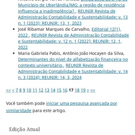
Município de Uberlândia/MG: a região de residência
influencia a inadimplência?
,
REUNIR Revista de
Administração Contabilidade e Sustentabilidade: v. 13
n. 1 (2023): REUNIR: 13, 1, 2023
José Ribamar Marques de Carvalho,
Editorial 12(1),
2022
,
REUNIR Revista de Administração Contabilidade
e Sustentabilidade: v. 12 n. 1 (2022): REUNIR: 12, 1,
2022
Maria Gabriela Pabis, Antônio João Hocayen da Silva,
Determinantes do nível de alfabetização financeira no
contexto universitário
,
REUNIR Revista de
Administração Contabilidade e Sustentabilidade: v. 14
n. 3 (2024): REUNIR: 14, 3, 2024
<<
<
7
8
9
10
11
12
13
14
15
16
17
18
19
>
>>
Você também pode
iniciar uma pesquisa avançada por
similaridade
para este artigo.
Edição Atual