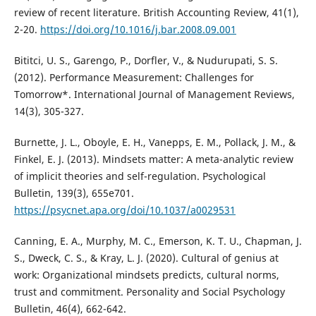
review of recent literature. British Accounting Review, 41(1),
2-20.
https://doi.org/10.1016/j.bar.2008.09.001
Bititci, U. S., Garengo, P., Dorfler, V., & Nudurupati, S. S.
(2012). Performance Measurement: Challenges for
Tomorrow*. International Journal of Management Reviews,
14(3), 305-327.
Burnette, J. L., Oboyle, E. H., Vanepps, E. M., Pollack, J. M., &
Finkel, E. J. (2013). Mindsets matter: A meta-analytic review
of implicit theories and self-regulation. Psychological
Bulletin, 139(3), 655e701.
https://psycnet.apa.org/doi/10.1037/a0029531
Canning, E. A., Murphy, M. C., Emerson, K. T. U., Chapman, J.
S., Dweck, C. S., & Kray, L. J. (2020). Cultural of genius at
work: Organizational mindsets predicts, cultural norms,
trust and commitment. Personality and Social Psychology
Bulletin, 46(4), 662-642.