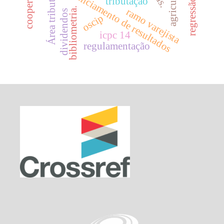
cooperativas
Área tributária
gerenciamento de resultados
tributação
bibliometria.
ramo varejista
dividendos
oscip
icpc 14
regulamentação