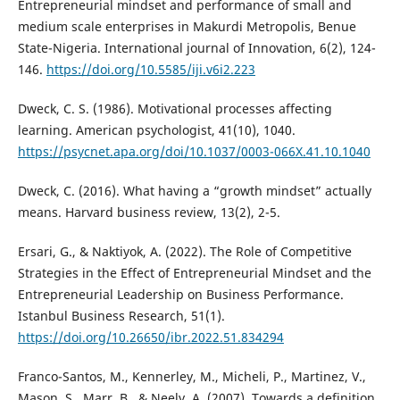
Entrepreneurial mindset and performance of small and
medium scale enterprises in Makurdi Metropolis, Benue
State-Nigeria. International journal of Innovation, 6(2), 124-
146.
https://doi.org/10.5585/iji.v6i2.223
Dweck, C. S. (1986). Motivational processes affecting
learning. American psychologist, 41(10), 1040.
https://psycnet.apa.org/doi/10.1037/0003-066X.41.10.1040
Dweck, C. (2016). What having a “growth mindset” actually
means. Harvard business review, 13(2), 2-5.
Ersari, G., & Naktiyok, A. (2022). The Role of Competitive
Strategies in the Effect of Entrepreneurial Mindset and the
Entrepreneurial Leadership on Business Performance.
Istanbul Business Research, 51(1).
https://doi.org/10.26650/ibr.2022.51.834294
Franco-Santos, M., Kennerley, M., Micheli, P., Martinez, V.,
Mason, S., Marr, B., & Neely, A. (2007). Towards a definition