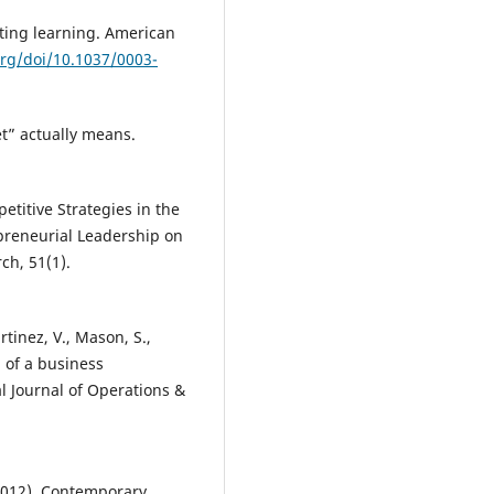
cting learning. American
org/doi/10.1037/0003-
t” actually means.
petitive Strategies in the
preneurial Leadership on
ch, 51(1).
rtinez, V., Mason, S.,
n of a business
 Journal of Operations &
(2012). Contemporary