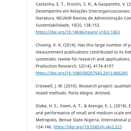
Castanha, E. T., Ensslin, S. R., & Gasparetto, V. (
Desempenho em Relações Interorganizacionais:
literatura. REUNIR Revista de Administração Con
Sustentabilidade, 10(3), 138-153.
https://doi.org/10.18696/reunir.v10i3.1063
Choong, K. K. (2014). Has this large number of
measurement publications contributed to its be
systematic review for research and applications.
Production Research, 52(14), 4174-4197.
https://doi.org/10.1080/00207543.2013.866285
Creswell, J. W. (2010). Research project: qualitat
mixed methods. Porto Alegre: Artmed.
Diaka, H. S., Soom, A. T., & Asenge, E. L. (2018)
and performance of small and medium scale ent
Metropolis, Benue State-Nigeria. International jo
124-146.
https://doi.org/10.5585/iji.v6i2.223