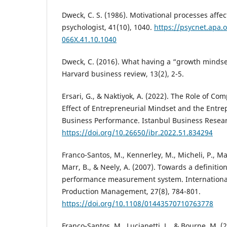
Dweck, C. S. (1986). Motivational processes affe
psychologist, 41(10), 1040.
https://psycnet.apa.
066X.41.10.1040
Dweck, C. (2016). What having a “growth mindse
Harvard business review, 13(2), 2-5.
Ersari, G., & Naktiyok, A. (2022). The Role of Com
Effect of Entrepreneurial Mindset and the Entre
Business Performance. Istanbul Business Resear
https://doi.org/10.26650/ibr.2022.51.834294
Franco-Santos, M., Kennerley, M., Micheli, P., Ma
Marr, B., & Neely, A. (2007). Towards a definitio
performance measurement system. International
Production Management, 27(8), 784-801.
https://doi.org/10.1108/01443570710763778
Franco-Santos, M., Lucianetti, L., & Bourne, M. 