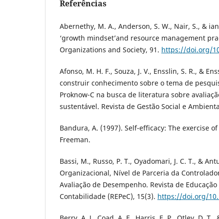
Referências
Abernethy, M. A., Anderson, S. W., Nair, S., & ia
‘growth mindset’and resource management prac
Organizations and Society, 91.
https://doi.org/1
Afonso, M. H. F., Souza, J. V., Ensslin, S. R., & En
construir conhecimento sobre o tema de pesqui
Proknow-C na busca de literatura sobre avaliaç
sustentável. Revista de Gestão Social e Ambiental
Bandura, A. (1997). Self-efficacy: The exercise o
Freeman.
Bassi, M., Russo, P. T., Oyadomari, J. C. T., & Ant
Organizacional, Nível de Parceria da Controlado
Avaliação de Desempenho. Revista de Educação
Contabilidade (REPeC), 15(3).
https://doi.org/10
Berry, A. J., Coad, A. F., Harris, E. P., Otley, D. T.,