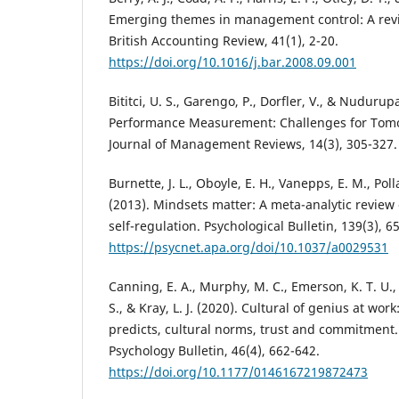
Emerging themes in management control: A revie
British Accounting Review, 41(1), 2-20.
https://doi.org/10.1016/j.bar.2008.09.001
Bititci, U. S., Garengo, P., Dorfler, V., & Nudurupat
Performance Measurement: Challenges for Tomo
Journal of Management Reviews, 14(3), 305-327.
Burnette, J. L., Oboyle, E. H., Vanepps, E. M., Pollac
(2013). Mindsets matter: A meta-analytic review 
self-regulation. Psychological Bulletin, 139(3), 6
https://psycnet.apa.org/doi/10.1037/a0029531
Canning, E. A., Murphy, M. C., Emerson, K. T. U.,
S., & Kray, L. J. (2020). Cultural of genius at wo
predicts, cultural norms, trust and commitment.
Psychology Bulletin, 46(4), 662-642.
https://doi.org/10.1177/0146167219872473