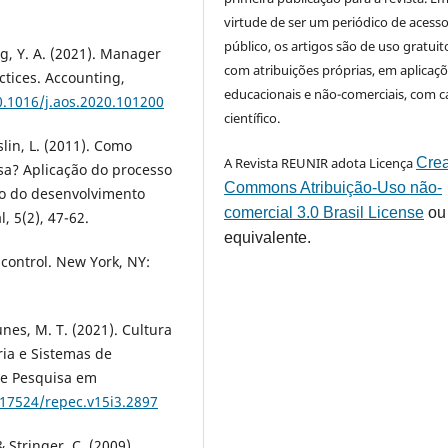
virtude de ser um periódico de acess
público, os artigos são de uso gratuit
ng, Y. A. (2021). Manager
com atribuições próprias, em aplicaç
tices. Accounting,
educacionais e não-comerciais, com c
0.1016/j.aos.2020.101200
científico.
sslin, L. (2011). Como
A Revista REUNIR adota Licença
Crea
sa? Aplicação do processo
Commons Atribuição-Uso não-
ão do desenvolvimento
comercial 3.0 Brasil License
ou
, 5(2), 47-62.
equivalente.
f control. New York, NY:
unes, M. T. (2021). Cultura
ria e Sistemas de
 e Pesquisa em
.17524/repec.v15i3.2897
 & Stringer, C. (2009).