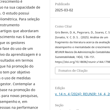
crescimento é
Publicado
uo na sua capacidade de
2025-03-02
. O estudo possui
liométrica. Para seleção
o instrumento
Como Citar
7 artigos que abordaram
Gris Benin, D. A., Pegoraro, D., Soares, C. S.
scimento nas 6 bases de
Zonatto, V. C. D. S. . (2025). Análise de um
que os gestores
fragmento da literatura acerca da avaliaçã
desempenho e mentalidade de cresciment
a fase do uso de um
REUNIR Revista De Administração Contabilida
tivo da aprendizagem é o
Sustentabilidade
,
14
(4), 136–151.
esultados em termos
https://doi.org/10.18696/reunir.v14i4.179
m que há promoção do
Fomatos de Citação
 tem por objetivo
m o uso de medidas
 gestor. Contemplar a
Edição
base na promoção do
v. 14 n. 4 (2024): REUNIR: 14, 4, 
s para novas pesquisas,
esempenho e, em
Seção
pessoas na performance