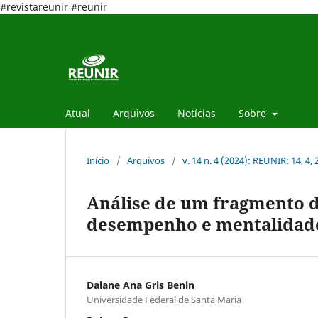
#revistareunir #reunir
Atual
Arquivos
Notícias
Sobre
Início
/
Arquivos
/
v. 14 n. 4 (2024): REUNIR: 14, 4,
Análise de um fragmento da
desempenho e mentalidad
Daiane Ana Gris Benin
Universidade Federal de Santa Maria