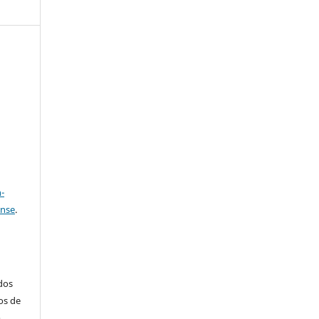
e
a
-
ense
.
ados
os de
m