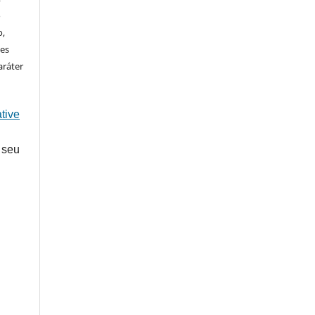
o
o,
ões
aráter
tive
 seu