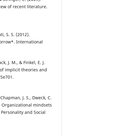
w of recent literature.
i, S. S. (2012).
rrow*. International
k, J. M., & Finkel, E. J.
of implicit theories and
55e701.
 Chapman, J. S., Dweck, C.
rk: Organizational mindsets
 Personality and Social