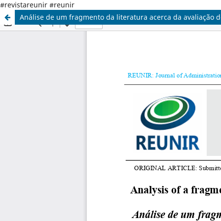
#revistareunir #reunir
Análise de um fragmento da literatura acerca da avaliação