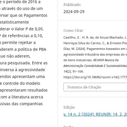
te o período de 2016 a
Publicado
e através do uso de um
2024-09-29
bservar que os Pagamentos
tatísticamente
derar o Valor P de 0,05.
Como Citar
 de referências a 0,10,
Castilho, Z. . H. R. de, de Souza Machado, L.
 permite rejeitar a
Henrique Silva do Carmo, C., & Ernesto Pi
derem a política de PBA
Díaz, M. (2024). Pagamentos baseados em 
agressividade tributária das empresas do 
 que não aderem,
de bens industriais.
REUNIR Revista De
tura pesquisada. Entre as
Administração Contabilidade E Sustentabilida
 inversa à agressividade
14
(2), 91–104.
idendos apresentam uma
https://doi.org/10.18696/reunir.v14i2.177
de controle do modelo
Fomatos de Citação
apresentaram resultados
com a literatura acerca
essivas das companhias
Edição
v. 14 n. 2 (2024): REUNIR: 14, 2, 