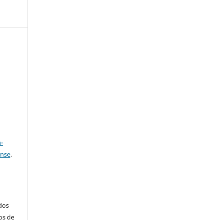
e
a
-
ense
.
ados
os de