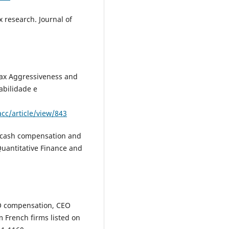
x research. Journal of
 Tax Aggressiveness and
abilidade e
acc/article/view/843
ve cash compensation and
Quantitative Finance and
 CEO compensation, CEO
m French firms listed on