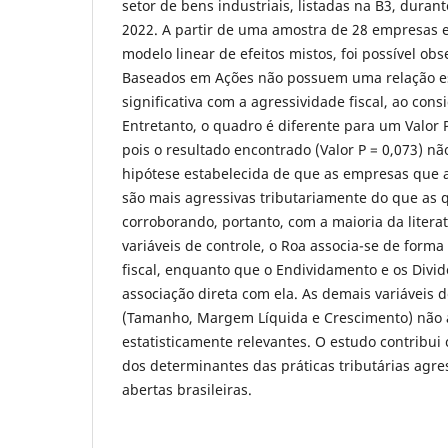
setor de bens industriais, listadas na B3, duran
2022. A partir de uma amostra de 28 empresas 
modelo linear de efeitos mistos, foi possível o
Baseados em Ações não possuem uma relação es
significativa com a agressividade fiscal, ao consi
Entretanto, o quadro é diferente para um Valor P
pois o resultado encontrado (Valor P = 0,073) não
hipótese estabelecida de que as empresas que a
são mais agressivas tributariamente do que as
corroborando, portanto, com a maioria da litera
variáveis de controle, o Roa associa-se de forma
fiscal, enquanto que o Endividamento e os Div
associação direta com ela. As demais variáveis 
(Tamanho, Margem Líquida e Crescimento) não 
estatisticamente relevantes. O estudo contribui 
dos determinantes das práticas tributárias agr
abertas brasileiras.