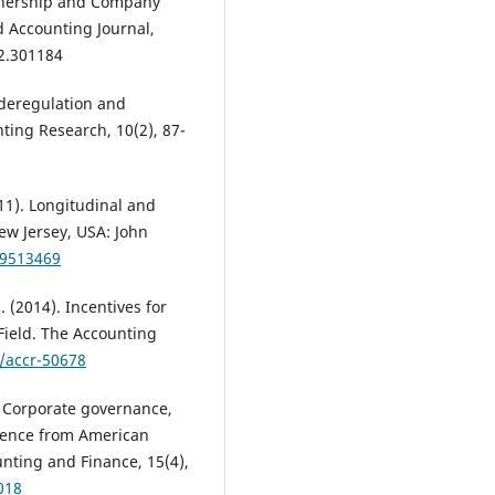
Ownership and Company
d Accounting Journal,
i2.301184
g deregulation and
ting Research, 10(2), 87-
011). Longitudinal and
ew Jersey, USA: John
19513469
. (2014). Incentives for
Field. The Accounting
8/accr-50678
). Corporate governance,
dence from American
nting and Finance, 15(4),
018