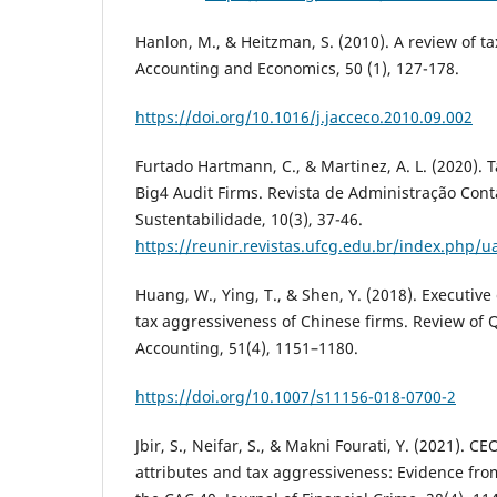
Hanlon, M., & Heitzman, S. (2010). A review of ta
Accounting and Economics, 50 (1), 127-178.
https://doi.org/10.1016/j.jacceco.2010.09.002
Furtado Hartmann, C., & Martinez, A. L. (2020).
Big4 Audit Firms. Revista de Administração Cont
Sustentabilidade, 10(3), 37-46.
https://reunir.revistas.ufcg.edu.br/index.php/u
Huang, W., Ying, T., & Shen, Y. (2018). Executi
tax aggressiveness of Chinese firms. Review of 
Accounting, 51(4), 1151–1180.
https://doi.org/10.1007/s11156-018-0700-2
Jbir, S., Neifar, S., & Makni Fourati, Y. (2021).
attributes and tax aggressiveness: Evidence fro