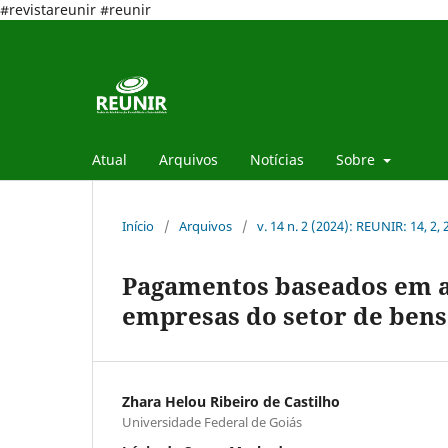
#revistareunir #reunir
Atual
Arquivos
Notícias
Sobre
Início
/
Arquivos
/
v. 14 n. 2 (2024): REUNIR: 14, 2,
Pagamentos baseados em aç
empresas do setor de bens
Zhara Helou Ribeiro de Castilho
Universidade Federal de Goiás