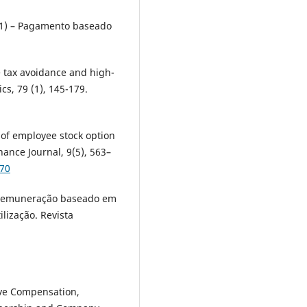
R1) – Pagamento baseado
e tax avoidance and high-
cs, 79 (1), 145-179.
s of employee stock option
nance Journal, 9(5), 563–
270
de remuneração baseado em
lização. Revista
tive Compensation,