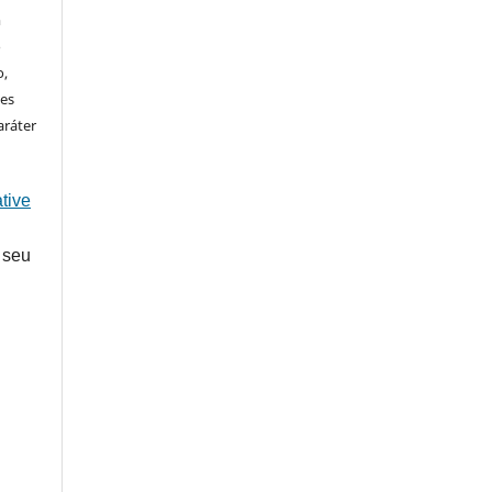
m
o
o,
ões
aráter
tive
 seu