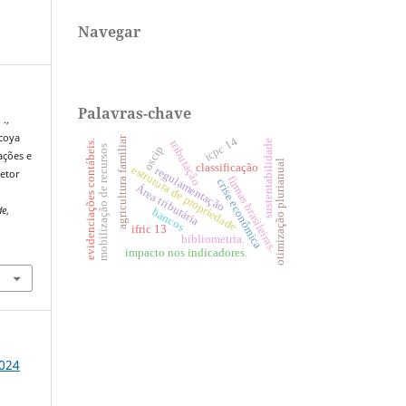
Navegar
Palavras-chave
 .,
scoya
agricultura familiar
icpc 14
sustentabilidade
evidenciações contábeis.
tributação
oscip
mobilização de recursos
ações e
otimização plurianual
classificação
estrutura de propriedade
regulamentação
setor
firmas brasileiras.
crise econômica
Área tributária
de
,
bancos
ifric 13
bibliometria.
7
impacto nos indicadores.
2024