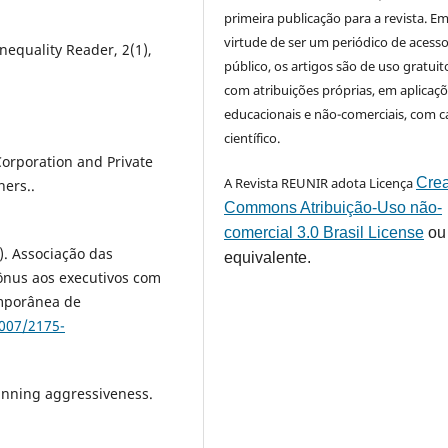
primeira publicação para a revista. E
virtude de ser um periódico de acess
equality Reader, 2(1),
público, os artigos são de uso gratuit
com atribuições próprias, em aplicaç
educacionais e não-comerciais, com c
científico.
Corporation and Private
A Revista REUNIR adota Licença
Crea
hers..
Commons Atribuição-Uso não-
comercial 3.0 Brasil License
ou
14). Associação das
equivalente.
nus aos executivos com
mporânea de
5007/2175-
lanning aggressiveness.