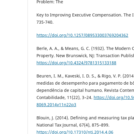
Problem: The
Key to Improving Executive Compensation. The In
735-740.
https://doi.org/10.1257/089533003769204362
Berle, A. A., & Means, G. C. (1932). The Modern 
Property. New Brunswick, NJ: Transaction Publis
https://doi.org/10.4324/9781315133188
Beuren, I. M., Kaveski, I. D. S., & Rigo, V. P. (20
medidas de desempenho para pagamento de bô
dependência de capital humano. Revista Conte
Contabilidade, 11(22), 3–24.
https://doi.org/10.
8069.2014v11n22p3
Blouin, J. (2014). Defining and measuring tax p
National Tax Journal, 67(4), 875–899.
https://doi.org/10.17310/ntj.2014.4.06