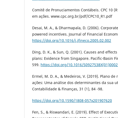
Comitê de Pronuciamentos Contábeis. CPC 10 (
em ações. www.cpc.org.br/pdf/CPC10_R1.pdf
Desai, M. A., & Dharmapala, D. (2006). Corporat
powered incentives. Journal of Financial Economi
https://doi.org/10.1016/j.jfineco.2005.02.002
Ding, D. K., & Sun, Q. (2001). Causes and effect
plans: Evidence from Singapore. Pacific-Basin Fi
599.
https://doi.org/10.1016/S0927538X(01)000
Ermel, M. D. A., & Medeiros, V. (2019). Plano 
ações: Uma análise dos determinantes da sua uti
Contabilidade & Finanças, 31 (1), 84 -98.
https://doi.org/10.1590/1808-057x201907620
Fen, S., & Riswandari, E. (2019). Effect of Execu