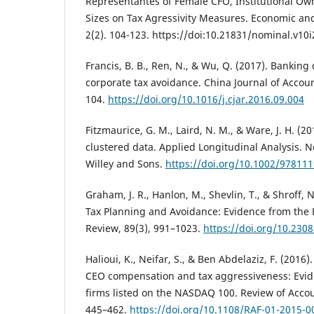
Representantes of Female CFO, Institutional 
Sizes on Tax Agressivity Measures. Economic an
2(2). 104-123. https://doi:10.21831/nominal.v10
Francis, B. B., Ren, N., & Wu, Q. (2017). Bankin
corporate tax avoidance. China Journal of Accoun
104.
https://doi.org/10.1016/j.cjar.2016.09.004
Fitzmaurice, G. M., Laird, N. M., & Ware, J. H. (2
clustered data. Applied Longitudinal Analysis. N
Willey and Sons.
https://doi.org/10.1002/97811
Graham, J. R., Hanlon, M., Shevlin, T., & Shroff, N
Tax Planning and Avoidance: Evidence from the 
Review, 89(3), 991–1023.
https://doi.org/10.230
Halioui, K., Neifar, S., & Ben Abdelaziz, F. (2016
CEO compensation and tax aggressiveness: Evi
firms listed on the NASDAQ 100. Review of Accou
445–462.
https://doi.org/10.1108/RAF-01-2015-0