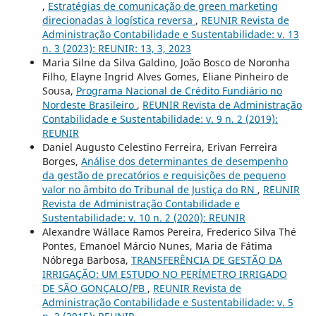
,
Estratégias de comunicação de green marketing
direcionadas à logística reversa
,
REUNIR Revista de
Administração Contabilidade e Sustentabilidade: v. 13
n. 3 (2023): REUNIR: 13, 3, 2023
Maria Silne da Silva Galdino, João Bosco de Noronha
Filho, Elayne Ingrid Alves Gomes, Eliane Pinheiro de
Sousa,
Programa Nacional de Crédito Fundiário no
Nordeste Brasileiro
,
REUNIR Revista de Administração
Contabilidade e Sustentabilidade: v. 9 n. 2 (2019):
REUNIR
Daniel Augusto Celestino Ferreira, Erivan Ferreira
Borges,
Análise dos determinantes de desempenho
da gestão de precatórios e requisições de pequeno
valor no âmbito do Tribunal de Justiça do RN
,
REUNIR
Revista de Administração Contabilidade e
Sustentabilidade: v. 10 n. 2 (2020): REUNIR
Alexandre Wállace Ramos Pereira, Frederico Silva Thé
Pontes, Emanoel Márcio Nunes, Maria de Fátima
Nóbrega Barbosa,
TRANSFERÊNCIA DE GESTÃO DA
IRRIGAÇÃO: UM ESTUDO NO PERÍMETRO IRRIGADO
DE SÃO GONÇALO/PB
,
REUNIR Revista de
Administração Contabilidade e Sustentabilidade: v. 5