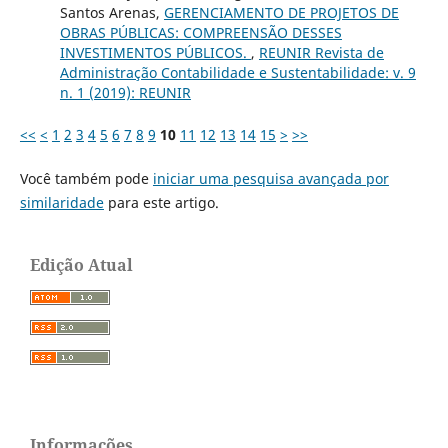
Santos Arenas,
GERENCIAMENTO DE PROJETOS DE
OBRAS PÚBLICAS: COMPREENSÃO DESSES
INVESTIMENTOS PÚBLICOS.
,
REUNIR Revista de
Administração Contabilidade e Sustentabilidade: v. 9
n. 1 (2019): REUNIR
<<
<
1
2
3
4
5
6
7
8
9
10
11
12
13
14
15
>
>>
Você também pode
iniciar uma pesquisa avançada por
similaridade
para este artigo.
Edição Atual
Informações