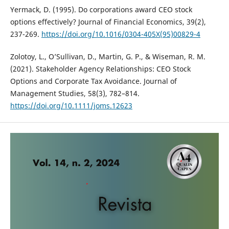
Yermack, D. (1995). Do corporations award CEO stock
options effectively? Journal of Financial Economics, 39(2),
237-269.
https://doi.org/10.1016/0304-405X(95)00829-4
Zolotoy, L., O’Sullivan, D., Martin, G. P., & Wiseman, R. M.
(2021). Stakeholder Agency Relationships: CEO Stock
Options and Corporate Tax Avoidance. Journal of
Management Studies, 58(3), 782–814.
https://doi.org/10.1111/joms.12623