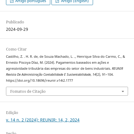
Artigo português
Artigo (English)
Publicado
2024-09-29
Como Citar
Castilho, Z. . H. R. de, de Souza Machado, L. ., Henrique Silva do Carmo, C., &
Ernesto Piscoya Díaz, M. (2024). Pagamentos baseados em ações e
agressividade tributária das empresas do setor de bens industriais.
REUNIR
Revista De Administração Contabilidade E Sustentabilidade
,
14
(2), 91–104.
https://doi.org/10.18696/reunir.v14i2.1777
Fomatos de Citação
Edição
v. 14 n. 2 (2024): REUNIR: 14, 2, 2024
Seção