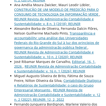
n. 2 (2015): REUNIR
Ana Amélia Moura Zwicker, Mauri Leodir Löbler,
CONSTRUÇÃO DE UM MODELO DE PREDIÇÃO PARA O
CONSUMO DE TECNOLOGIA DA INFORMAÇÃO VERDE
,
REUNIR Revista de Administração Contabilidade e
Sustentabilidade: v. 8 n. 3 (2018): REUNIR
Alexandre Borba de Oliveira, Fernanda Dalcin Flôres,
Nelson Guilherme Machado Pinto,
Transparência e
accountability: uma análise das Universidades
Federais do Rio Grande do Sul à luz dos princípios de
governança da administração pública federal
,
REUNIR Revista de Administração Contabilidade e
Sustentabilidade: v. 10 n. 2 (2020): REUNIR
José Ribamar Marques de Carvalho,
Editorial, 16, 1,
2026
,
REUNIR Revista de Administração Contabilidade
e Sustentabilidade: v. 16 n. 1 (2026): REUNIR
Miguel Augusto Silveira de Brito, Fátima de Souza
Freire, Nilton Oliveira da Silva,
Contabilidade Dialógica
e Relatórios de Sustentabilidade: o caso do Grupo
Empresarial Monsanto
,
REUNIR Revista de
Administração Contabilidade e Sustentabilidade: v. 12
n. 2 (2022): REUNIR: 12, 2, 2022
Fernando Junqueira Bordignon, Marlene Valerio dos