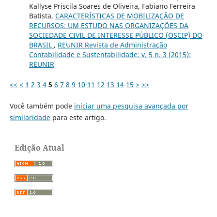
Kallyse Priscila Soares de Oliveira, Fabiano Ferreira
Batista,
CARACTERÍSTICAS DE MOBILIZAÇÃO DE
RECURSOS: UM ESTUDO NAS ORGANIZAÇÕES DA
SOCIEDADE CIVIL DE INTERESSE PÚBLICO (OSCIP) DO
BRASIL
,
REUNIR Revista de Administração
Contabilidade e Sustentabilidade: v. 5 n. 3 (2015):
REUNIR
<<
<
1
2
3
4
5
6
7
8
9
10
11
12
13
14
15
>
>>
Você também pode
iniciar uma pesquisa avançada por
similaridade
para este artigo.
Edição Atual