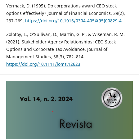
Yermack, D. (1995). Do corporations award CEO stock
options effectively? Journal of Financial Economics, 39(2),
237-269.
https://doi.org/10.1016/0304-405X(95)00829-4
Zolotoy, L., O’Sullivan, D., Martin, G. P., & Wiseman, R. M.
(2021). Stakeholder Agency Relationships: CEO Stock
Options and Corporate Tax Avoidance. Journal of
Management Studies, 58(3), 782–814.
https://doi.org/10.1111/joms.12623