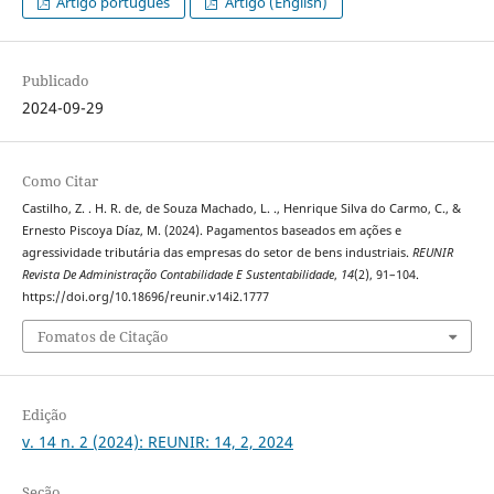
Artigo português
Artigo (English)
Publicado
2024-09-29
Como Citar
Castilho, Z. . H. R. de, de Souza Machado, L. ., Henrique Silva do Carmo, C., &
Ernesto Piscoya Díaz, M. (2024). Pagamentos baseados em ações e
agressividade tributária das empresas do setor de bens industriais.
REUNIR
Revista De Administração Contabilidade E Sustentabilidade
,
14
(2), 91–104.
https://doi.org/10.18696/reunir.v14i2.1777
Fomatos de Citação
Edição
v. 14 n. 2 (2024): REUNIR: 14, 2, 2024
Seção