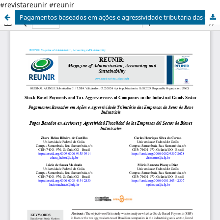
#revistareunir #reunir
Pagamentos baseados em ações e agressividade tributária das empresas do setor de bens industriais