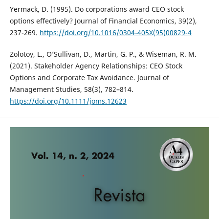
Yermack, D. (1995). Do corporations award CEO stock
options effectively? Journal of Financial Economics, 39(2),
237-269.
https://doi.org/10.1016/0304-405X(95)00829-4
Zolotoy, L., O’Sullivan, D., Martin, G. P., & Wiseman, R. M.
(2021). Stakeholder Agency Relationships: CEO Stock
Options and Corporate Tax Avoidance. Journal of
Management Studies, 58(3), 782–814.
https://doi.org/10.1111/joms.12623