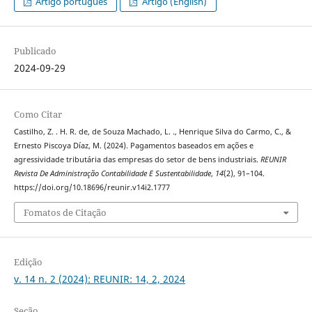
Artigo português
Artigo (English)
Publicado
2024-09-29
Como Citar
Castilho, Z. . H. R. de, de Souza Machado, L. ., Henrique Silva do Carmo, C., &
Ernesto Piscoya Díaz, M. (2024). Pagamentos baseados em ações e
agressividade tributária das empresas do setor de bens industriais.
REUNIR
Revista De Administração Contabilidade E Sustentabilidade
,
14
(2), 91–104.
https://doi.org/10.18696/reunir.v14i2.1777
Fomatos de Citação
Edição
v. 14 n. 2 (2024): REUNIR: 14, 2, 2024
Seção