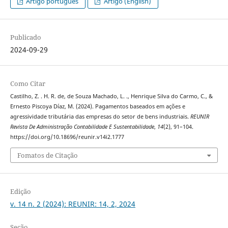
Artigo português
Artigo (English)
Publicado
2024-09-29
Como Citar
Castilho, Z. . H. R. de, de Souza Machado, L. ., Henrique Silva do Carmo, C., &
Ernesto Piscoya Díaz, M. (2024). Pagamentos baseados em ações e
agressividade tributária das empresas do setor de bens industriais.
REUNIR
Revista De Administração Contabilidade E Sustentabilidade
,
14
(2), 91–104.
https://doi.org/10.18696/reunir.v14i2.1777
Fomatos de Citação
Edição
v. 14 n. 2 (2024): REUNIR: 14, 2, 2024
Seção