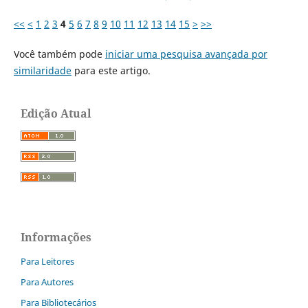
<<
<
1
2
3
4
5
6
7
8
9
10
11
12
13
14
15
>
>>
Você também pode
iniciar uma pesquisa avançada por
similaridade
para este artigo.
Edição Atual
Informações
Para Leitores
Para Autores
Para Bibliotecários