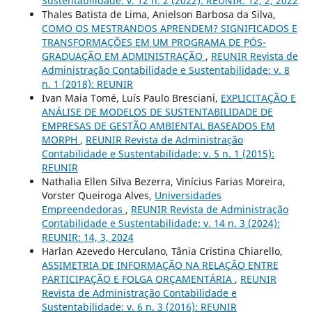
Sustentabilidade: v. 12 n. 2 (2022): REUNIR: 12, 2, 2022
Thales Batista de Lima, Anielson Barbosa da Silva,
COMO OS MESTRANDOS APRENDEM? SIGNIFICADOS E
TRANSFORMAÇÕES EM UM PROGRAMA DE PÓS-
GRADUAÇÃO EM ADMINISTRAÇÃO
,
REUNIR Revista de
Administração Contabilidade e Sustentabilidade: v. 8
n. 1 (2018): REUNIR
Ivan Maia Tomé, Luís Paulo Bresciani,
EXPLICITAÇÃO E
ANÁLISE DE MODELOS DE SUSTENTABILIDADE DE
EMPRESAS DE GESTÃO AMBIENTAL BASEADOS EM
MORPH
,
REUNIR Revista de Administração
Contabilidade e Sustentabilidade: v. 5 n. 1 (2015):
REUNIR
Nathalia Ellen Silva Bezerra, Vinícius Farias Moreira,
Vorster Queiroga Alves,
Universidades
Empreendedoras
,
REUNIR Revista de Administração
Contabilidade e Sustentabilidade: v. 14 n. 3 (2024):
REUNIR: 14, 3, 2024
Harlan Azevedo Herculano, Tânia Cristina Chiarello,
ASSIMETRIA DE INFORMAÇÃO NA RELAÇÃO ENTRE
PARTICIPAÇÃO E FOLGA ORÇAMENTÁRIA
,
REUNIR
Revista de Administração Contabilidade e
Sustentabilidade: v. 6 n. 3 (2016): REUNIR