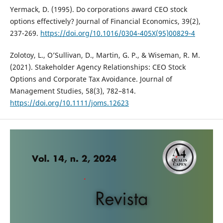
Yermack, D. (1995). Do corporations award CEO stock
options effectively? Journal of Financial Economics, 39(2),
237-269.
https://doi.org/10.1016/0304-405X(95)00829-4
Zolotoy, L., O’Sullivan, D., Martin, G. P., & Wiseman, R. M.
(2021). Stakeholder Agency Relationships: CEO Stock
Options and Corporate Tax Avoidance. Journal of
Management Studies, 58(3), 782–814.
https://doi.org/10.1111/joms.12623