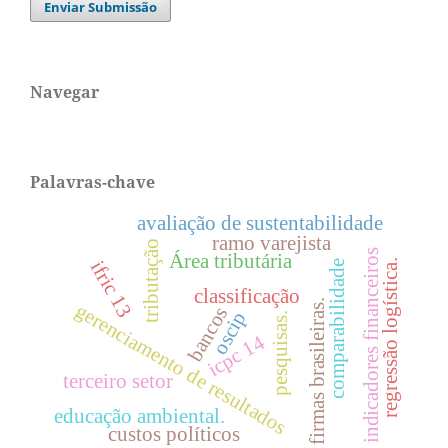
Enviar Submissão
Navegar
Palavras-chave
avaliação de sustentabilidade
ramo varejista
tributação
indicadores financeiros
Área tributária
ifric 13
regressão logística.
comparabilidade
classificação
firmas brasileiras.
gerenciamento de resultados
bancos
oscip
pesquisas.
icpc 14
terceiro setor
educação ambiental.
custos políticos