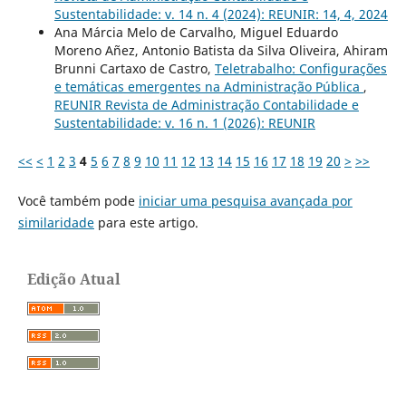
Sustentabilidade: v. 14 n. 4 (2024): REUNIR: 14, 4, 2024
Ana Márcia Melo de Carvalho, Miguel Eduardo
Moreno Añez, Antonio Batista da Silva Oliveira, Ahiram
Brunni Cartaxo de Castro,
Teletrabalho: Configurações
e temáticas emergentes na Administração Pública
,
REUNIR Revista de Administração Contabilidade e
Sustentabilidade: v. 16 n. 1 (2026): REUNIR
<<
<
1
2
3
4
5
6
7
8
9
10
11
12
13
14
15
16
17
18
19
20
>
>>
Você também pode
iniciar uma pesquisa avançada por
similaridade
para este artigo.
Edição Atual