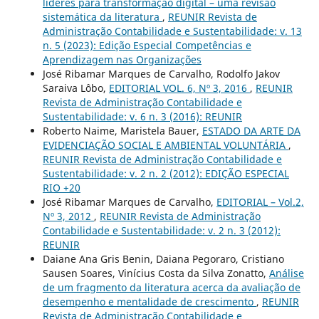
líderes para transformação digital – uma revisão
sistemática da literatura
,
REUNIR Revista de
Administração Contabilidade e Sustentabilidade: v. 13
n. 5 (2023): Edição Especial Competências e
Aprendizagem nas Organizações
José Ribamar Marques de Carvalho, Rodolfo Jakov
Saraiva Lôbo,
EDITORIAL VOL. 6, Nº 3, 2016
,
REUNIR
Revista de Administração Contabilidade e
Sustentabilidade: v. 6 n. 3 (2016): REUNIR
Roberto Naime, Maristela Bauer,
ESTADO DA ARTE DA
EVIDENCIAÇÃO SOCIAL E AMBIENTAL VOLUNTÁRIA
,
REUNIR Revista de Administração Contabilidade e
Sustentabilidade: v. 2 n. 2 (2012): EDIÇÃO ESPECIAL
RIO +20
José Ribamar Marques de Carvalho,
EDITORIAL – Vol.2,
Nº 3, 2012
,
REUNIR Revista de Administração
Contabilidade e Sustentabilidade: v. 2 n. 3 (2012):
REUNIR
Daiane Ana Gris Benin, Daiana Pegoraro, Cristiano
Sausen Soares, Vinícius Costa da Silva Zonatto,
Análise
de um fragmento da literatura acerca da avaliação de
desempenho e mentalidade de crescimento
,
REUNIR
Revista de Administração Contabilidade e