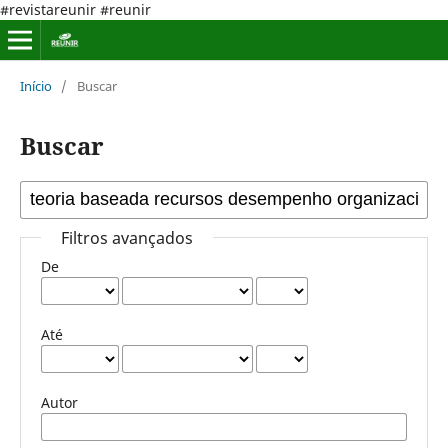
#revistareunir #reunir
Início
/
Buscar
Buscar
Filtros avançados
De
Até
Autor