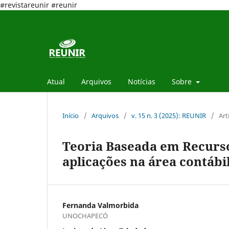
#revistareunir #reunir
Atual
Arquivos
Notícias
Sobre
Início
/
Arquivos
/
v. 15 n. 3 (2025): REUNIR
/
Art
Teoria Baseada em Recurso
aplicações na área contábi
Fernanda Valmorbida
UNOCHAPECÓ