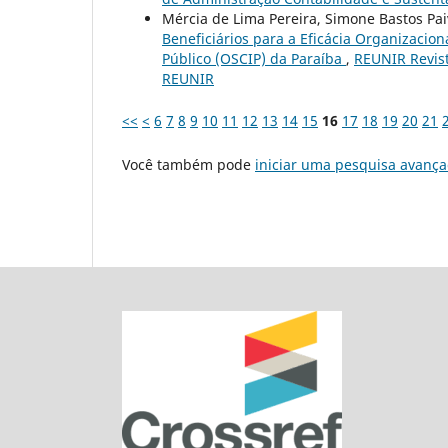
Mércia de Lima Pereira, Simone Bastos Pai
Beneficiários para a Eficácia Organizacio
Público (OSCIP) da Paraíba
,
REUNIR Revist
REUNIR
<<
<
6
7
8
9
10
11
12
13
14
15
16
17
18
19
20
21
Você também pode
iniciar uma pesquisa avança