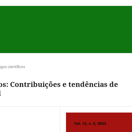
igos científicos
s: Contribuições e tendências de
l