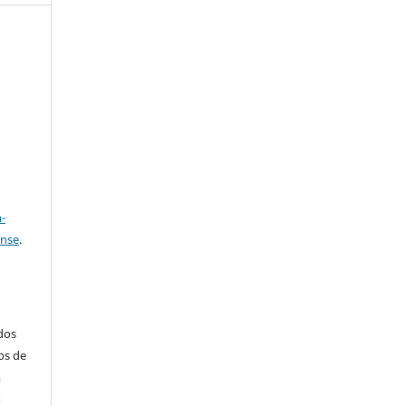
e
a
-
ense
.
ados
os de
m
o