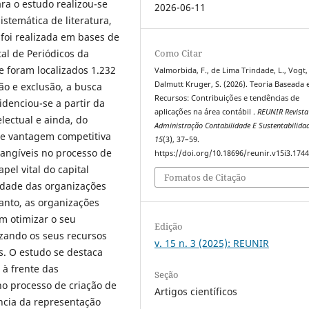
ra o estudo realizou-se
2026-06-11
istemática de literatura,
foi realizada em bases de
Como Citar
tal de Periódicos da
 foram localizados 1.232
Valmorbida, F., de Lima Trindade, L., Vogt,
Dalmutt Kruger, S. (2026). Teoria Baseada
são e exclusão, a busca
Recursos: Contribuições e tendências de
idenciou-se a partir da
aplicações na área contábil .
REUNIR Revista
electual e ainda, do
Administração Contabilidade E Sustentabilida
e vantagem competitiva
15
(3), 37–59.
angíveis no processo de
https://doi.org/10.18696/reunir.v15i3.174
apel vital do capital
Fomatos de Citação
dade das organizações
anto, as organizações
m otimizar o seu
Edição
zando os seus recursos
v. 15 n. 3 (2025): REUNIR
s. O estudo se destaca
 à frente das
Seção
no processo de criação de
Artigos científicos
ância da representação