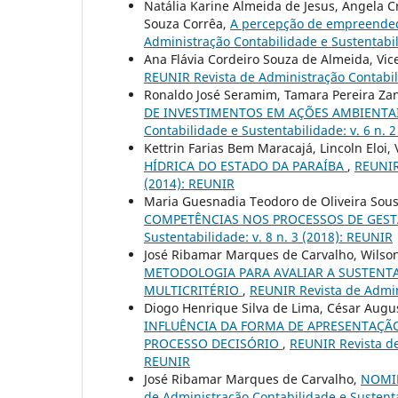
Natália Karine Almeida de Jesus, Angela C
Souza Corrêa,
A percepção de empreended
Administração Contabilidade e Sustentabili
Ana Flávia Cordeiro Souza de Almeida, Vic
REUNIR Revista de Administração Contabili
Ronaldo José Seramim, Tamara Pereira Zane
DE INVESTIMENTOS EM AÇÕES AMBIENTA
Contabilidade e Sustentabilidade: v. 6 n. 
Kettrin Farias Bem Maracajá, Lincoln Eloi,
HÍDRICA DO ESTADO DA PARAÍBA
,
REUNIR 
(2014): REUNIR
Maria Guesnadia Teodoro de Oliveira Sou
COMPETÊNCIAS NOS PROCESSOS DE GEST
Sustentabilidade: v. 8 n. 3 (2018): REUNIR
José Ribamar Marques de Carvalho, Wilson 
METODOLOGIA PARA AVALIAR A SUSTENTA
MULTICRITÉRIO
,
REUNIR Revista de Admini
Diogo Henrique Silva de Lima, César Augus
INFLUÊNCIA DA FORMA DE APRESENTAÇÃ
PROCESSO DECISÓRIO
,
REUNIR Revista de
REUNIR
José Ribamar Marques de Carvalho,
NOMIN
de Administração Contabilidade e Sustenta