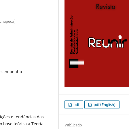
ochapecó)
Desempenho
pdf
pdf (English)
uições e tendências das
 base teórica a Teoria
Publicado