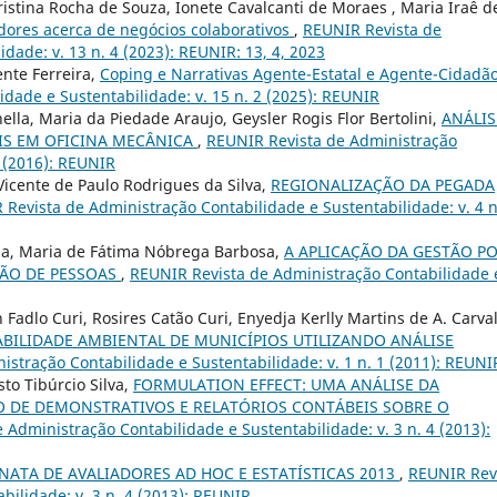
ristina Rocha de Souza, Ionete Cavalcanti de Moraes , Maria Iraê d
ores acerca de negócios colaborativos
,
REUNIR Revista de
dade: v. 13 n. 4 (2023): REUNIR: 13, 4, 2023
ente Ferreira,
Coping e Narrativas Agente-Estatal e Agente-Cidadã
dade e Sustentabilidade: v. 15 n. 2 (2025): REUNIR
lla, Maria da Piedade Araujo, Geysler Rogis Flor Bertolini,
ANÁLIS
IS EM OFICINA MECÂNICA
,
REUNIR Revista de Administração
2 (2016): REUNIR
 Vicente de Paulo Rodrigues da Silva,
REGIONALIZAÇÃO DA PEGADA
Revista de Administração Contabilidade e Sustentabilidade: v. 4 n
sa, Maria de Fátima Nóbrega Barbosa,
A APLICAÇÃO DA GESTÃO P
ÃO DE PESSOAS
,
REUNIR Revista de Administração Contabilidade 
Fadlo Curi, Rosires Catão Curi, Enyedja Kerlly Martins de A. Carva
BILIDADE AMBIENTAL DE MUNICÍPIOS UTILIZANDO ANÁLISE
stração Contabilidade e Sustentabilidade: v. 1 n. 1 (2011): REUNI
to Tibúrcio Silva,
FORMULATION EFFECT: UMA ANÁLISE DA
O DE DEMONSTRATIVOS E RELATÓRIOS CONTÁBEIS SOBRE O
 Administração Contabilidade e Sustentabilidade: v. 3 n. 4 (2013):
ATA DE AVALIADORES AD HOC E ESTATÍSTICAS 2013
,
REUNIR Rev
bilidade: v. 3 n. 4 (2013): REUNIR