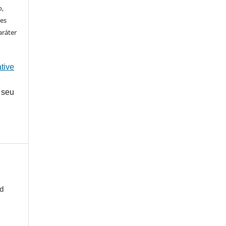
o,
ões
aráter
tive
 seu
ed