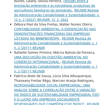
Nunes, Laiany Tássila Ferreira,
Tensões entre a
legislação ambiental e as estratégias produtivas de
agricultores familiares do Semiárido
,
REUNIR Revista
de Administração Contabilidade e Sustentabilidade: v.
12 n. 2 (2022): REUNIR: 12, 2, 2022
Débora Pool da Silva Freitas, Walter Nunes Oleiro,
CONTABILIDADE AMBIENTAL: A EVIDENCIAÇÃO NAS
DEMONSTRAÇÕES FINANCEIRAS DAS EMPRESAS
LISTADAS NA BM&FBOVESPA
,
REUNIR Revista de
Administração Contabilidade e Sustentabilidade: v. 1
n. 2 (2011): REUNIR
Rafaelle Gomes Firmino, Márcia Batista da Fonseca,
UMA DISCUSSÃO DA QUESTÃO AMBIENTAL NO
COMÉRCIO INTERNACIONAL
,
REUNIR Revista de
Administração Contabilidade e Sustentabilidade: v. 1
n. 2 (2011): REUNIR
Fabrício Alves de Sousa, Lúcia Silva Albuquerque,
Thaiseany Freitas Rêgo, Marconi Araújo Rodrigues,
RESPONSABILIDADE SOCIAL EMPRESARIAL: UMA
ANÁLISE SOBRE A CORRELAÇÃO ENTRE A VARIAÇÃO
DO ÍNDICE DE SUSTENTABILIDADE EMPRESARIAL (ISE)
E O LUCRO DAS EMPRESAS SOCIALMENTE
RESPONSÁVEIS QUE COMPÕEM ESSE ÍNDICE
,
REUNIR