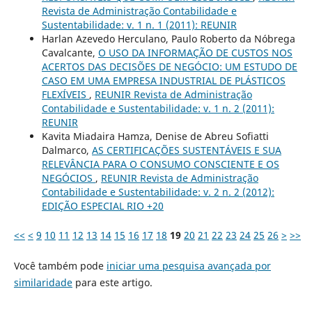
Revista de Administração Contabilidade e
Sustentabilidade: v. 1 n. 1 (2011): REUNIR
Harlan Azevedo Herculano, Paulo Roberto da Nóbrega
Cavalcante,
O USO DA INFORMAÇÃO DE CUSTOS NOS
ACERTOS DAS DECISÕES DE NEGÓCIO: UM ESTUDO DE
CASO EM UMA EMPRESA INDUSTRIAL DE PLÁSTICOS
FLEXÍVEIS
,
REUNIR Revista de Administração
Contabilidade e Sustentabilidade: v. 1 n. 2 (2011):
REUNIR
Kavita Miadaira Hamza, Denise de Abreu Sofiatti
Dalmarco,
AS CERTIFICAÇÕES SUSTENTÁVEIS E SUA
RELEVÂNCIA PARA O CONSUMO CONSCIENTE E OS
NEGÓCIOS
,
REUNIR Revista de Administração
Contabilidade e Sustentabilidade: v. 2 n. 2 (2012):
EDIÇÃO ESPECIAL RIO +20
<<
<
9
10
11
12
13
14
15
16
17
18
19
20
21
22
23
24
25
26
>
>>
Você também pode
iniciar uma pesquisa avançada por
similaridade
para este artigo.