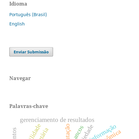
Idioma
Português (Brasil)
English
Enviar Submissão
Navegar
Palavras-chave
gerenciamento de resultados
informação
tributação
bancos