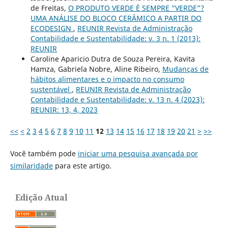
de Freitas,
O PRODUTO VERDE É SEMPRE “VERDE”?
UMA ANÁLISE DO BLOCO CERÂMICO A PARTIR DO
ECODESIGN
,
REUNIR Revista de Administração
Contabilidade e Sustentabilidade: v. 3 n. 1 (2013):
REUNIR
Caroline Aparicio Dutra de Souza Pereira, Kavita
Hamza, Gabriela Nobre, Aline Ribeiro,
Mudanças de
hábitos alimentares e o impacto no consumo
sustentável
,
REUNIR Revista de Administração
Contabilidade e Sustentabilidade: v. 13 n. 4 (2023):
REUNIR: 13, 4, 2023
<<
<
2
3
4
5
6
7
8
9
10
11
12
13
14
15
16
17
18
19
20
21
>
>>
Você também pode
iniciar uma pesquisa avançada por
similaridade
para este artigo.
Edição Atual