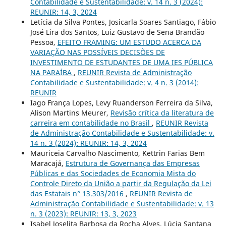
Contabilidade e Sustentabilidade: v. 14 n. 3 (2024):
REUNIR: 14, 3, 2024
Letícia da Silva Pontes, Josicarla Soares Santiago, Fábio
José Lira dos Santos, Luiz Gustavo de Sena Brandão
Pessoa,
EFEITO FRAMING: UM ESTUDO ACERCA DA
VARIAÇÃO NAS POSSÍVEIS DECISÕES DE
INVESTIMENTO DE ESTUDANTES DE UMA IES PÚBLICA
NA PARAÍBA
,
REUNIR Revista de Administração
Contabilidade e Sustentabilidade: v. 4 n. 3 (2014):
REUNIR
Iago França Lopes, Levy Ruanderson Ferreira da Silva,
Alison Martins Meurer,
Revisão crítica da literatura de
carreira em contabilidade no Brasil
,
REUNIR Revista
de Administração Contabilidade e Sustentabilidade: v.
14 n. 3 (2024): REUNIR: 14, 3, 2024
Mauriceia Carvalho Nascimento, Kettrin Farias Bem
Maracajá,
Estrutura de Governança das Empresas
Públicas e das Sociedades de Economia Mista do
Controle Direto da União a partir da Regulação da Lei
das Estatais n° 13.303/2016
,
REUNIR Revista de
Administração Contabilidade e Sustentabilidade: v. 13
n. 3 (2023): REUNIR: 13, 3, 2023
Isabel Joselita Barbosa da Rocha Alves, Lúcia Santana