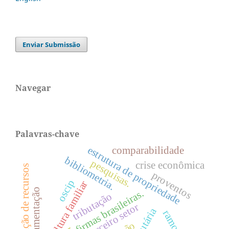
Enviar Submissão
Navegar
Palavras-chave
estrutura de propriedade
comparabilidade
bibliometria.
pesquisas.
crise econômica
mobilização de recursos
proventos
oscip
agricultura familiar
regulamentação
firmas brasileiras.
tributação
terceiro setor