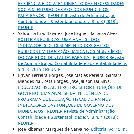
EFICIÊNCIA E DO ATENDIMENTO DAS NECESSIDADES
SOCIAIS: ESTUDO DE CASO DOS MUNICIPIOS
PARAIBANOS
,
REUNIR Revista de Administração
Contabilidade e Sustentabilidade: v. 8 n. 3 (2018):
REUNIR
Valquiria Braz Tavares, José Fagner Barbosa Alves,
POLITICAS PÚBLICAS: UMA ANÁLISE DOS
INDICADORES DE DESEMPENHO DOS GASTOS
PÚBLICOS EM EDUCAÇÃO BÁSICA NOS MUNICÍPIOS
DO CARIRI OCIDENTAL DA PARAÍBA
,
REUNIR Revista
de Administração Contabilidade e Sustentabilidade: v.
5 n. 3 (2015): REUNIR
Erivan Ferreira Borges, José Matias Pereira, Gilmara
Mendes da Costa Borges, José Jailson Da Silva,
EDUCAÇÃO FISCAL, TERCEIRO SETOR E FUNÇÕES DE
GOVERNO: UMA ANÁLISE DA INFLUÊNCIA DO
PROGRAMA DE EDUCAÇÃO FISCAL DO RN NOS
INDICADORES DAS FUNÇÕES DE GOVERNO DOS
MUNICÍPIOS
,
REUNIR Revista de Administração
Contabilidade e Sustentabilidade: v. 3 n. 4 (2013):
REUNIR
José Ribamar Marques de Carvalho,
Editorial vol.15, n.