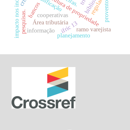
impacto nos indicadores.
classificação
estrutura de propriedade
proventos
bancos
pesquisas.
cooperativas
Área tributária
ifric 13
ramo varejista
informação
planejamento