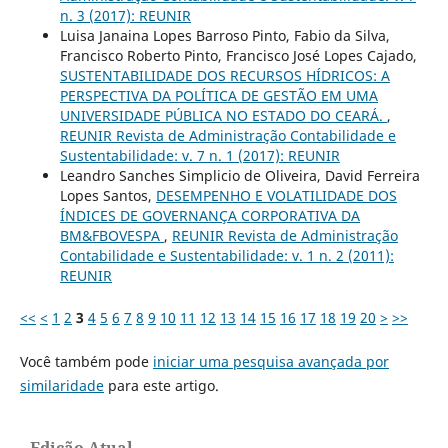
n. 3 (2017): REUNIR
Luisa Janaina Lopes Barroso Pinto, Fabio da Silva,
Francisco Roberto Pinto, Francisco José Lopes Cajado,
SUSTENTABILIDADE DOS RECURSOS HÍDRICOS: A
PERSPECTIVA DA POLÍTICA DE GESTÃO EM UMA
UNIVERSIDADE PÚBLICA NO ESTADO DO CEARÁ.
,
REUNIR Revista de Administração Contabilidade e
Sustentabilidade: v. 7 n. 1 (2017): REUNIR
Leandro Sanches Simplicio de Oliveira, David Ferreira
Lopes Santos,
DESEMPENHO E VOLATILIDADE DOS
ÍNDICES DE GOVERNANÇA CORPORATIVA DA
BM&FBOVESPA
,
REUNIR Revista de Administração
Contabilidade e Sustentabilidade: v. 1 n. 2 (2011):
REUNIR
<<
<
1
2
3
4
5
6
7
8
9
10
11
12
13
14
15
16
17
18
19
20
>
>>
Você também pode
iniciar uma pesquisa avançada por
similaridade
para este artigo.
Edição Atual