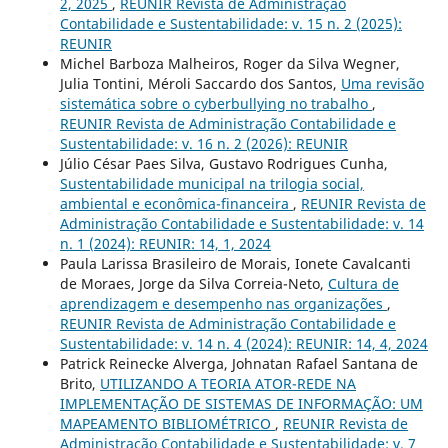
2, 2025
,
REUNIR Revista de Administração
Contabilidade e Sustentabilidade: v. 15 n. 2 (2025):
REUNIR
Michel Barboza Malheiros, Roger da Silva Wegner,
Julia Tontini, Méroli Saccardo dos Santos,
Uma revisão
sistemática sobre o cyberbullying no trabalho
,
REUNIR Revista de Administração Contabilidade e
Sustentabilidade: v. 16 n. 2 (2026): REUNIR
Júlio César Paes Silva, Gustavo Rodrigues Cunha,
Sustentabilidade municipal na trilogia social,
ambiental e econômica-financeira
,
REUNIR Revista de
Administração Contabilidade e Sustentabilidade: v. 14
n. 1 (2024): REUNIR: 14, 1, 2024
Paula Larissa Brasileiro de Morais, Ionete Cavalcanti
de Moraes, Jorge da Silva Correia-Neto,
Cultura de
aprendizagem e desempenho nas organizações
,
REUNIR Revista de Administração Contabilidade e
Sustentabilidade: v. 14 n. 4 (2024): REUNIR: 14, 4, 2024
Patrick Reinecke Alverga, Johnatan Rafael Santana de
Brito,
UTILIZANDO A TEORIA ATOR-REDE NA
IMPLEMENTAÇÃO DE SISTEMAS DE INFORMAÇÃO: UM
MAPEAMENTO BIBLIOMÉTRICO
,
REUNIR Revista de
Administração Contabilidade e Sustentabilidade: v. 7