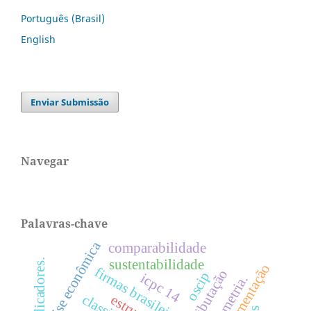
Português (Brasil)
English
Enviar Submissão
Navegar
Palavras-chave
crise econômica
comparabilidade
sustentabilidade
regulamentação
firmas brasileiras.
tributação
oscip
icpc 14
bibliometria.