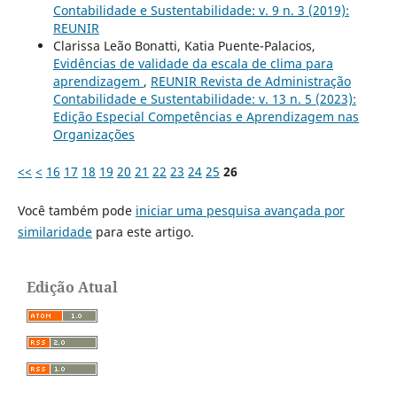
Contabilidade e Sustentabilidade: v. 9 n. 3 (2019):
REUNIR
Clarissa Leão Bonatti, Katia Puente-Palacios,
Evidências de validade da escala de clima para
aprendizagem
,
REUNIR Revista de Administração
Contabilidade e Sustentabilidade: v. 13 n. 5 (2023):
Edição Especial Competências e Aprendizagem nas
Organizações
<<
<
16
17
18
19
20
21
22
23
24
25
26
Você também pode
iniciar uma pesquisa avançada por
similaridade
para este artigo.
Edição Atual