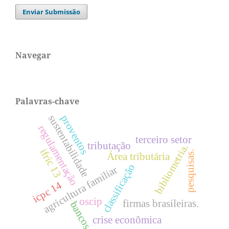
Enviar Submissão
Navegar
Palavras-chave
sustentabilidade
proventos
regulamentação
terceiro setor
tributação
bibliometria.
ifric 13
pesquisas.
Área tributária
classificação
agricultura familiar
icpc 14
oscip
firmas brasileiras.
bancos
crise econômica