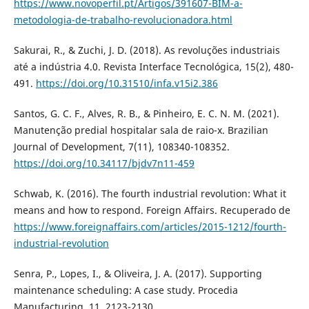
https://www.novoperfil.pt/Artigos/391607-BIM-a-
metodologia-de-trabalho-revolucionadora.html
Sakurai, R., & Zuchi, J. D. (2018). As revoluções industriais
até a indústria 4.0. Revista Interface Tecnológica, 15(2), 480-
491.
https://doi.org/10.31510/infa.v15i2.386
Santos, G. C. F., Alves, R. B., & Pinheiro, E. C. N. M. (2021).
Manutenção predial hospitalar sala de raio-x. Brazilian
Journal of Development, 7(11), 108340-108352.
https://doi.org/10.34117/bjdv7n11-459
Schwab, K. (2016). The fourth industrial revolution: What it
means and how to respond. Foreign Affairs. Recuperado de
https://www.foreignaffairs.com/articles/2015-1212/fourth-
industrial-revolution
Senra, P., Lopes, I., & Oliveira, J. A. (2017). Supporting
maintenance scheduling: A case study. Procedia
Manufacturing, 11, 2123-2130.