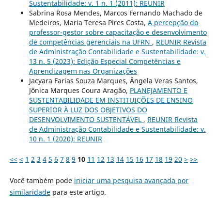
Sustentabilidade: v. 1 n. 1 (2011): REUNIR
Sabrina Rosa Mendes, Marcos Fernando Machado de
Medeiros, Maria Teresa Pires Costa,
A percepção do
professor-gestor sobre capacitação e desenvolvimento
de competências gerenciais na UFRN
,
REUNIR Revista
de Administração Contabilidade e Sustentabilidade: v.
13 n. 5 (2023): Edição Especial Competências e
Aprendizagem nas Organizações
Jacyara Farias Souza Marques, Ângela Veras Santos,
Jônica Marques Coura Aragão,
PLANEJAMENTO E
SUSTENTABILIDADE EM INSTITUIÇÕES DE ENSINO
SUPERIOR À LUZ DOS OBJETIVOS DO
DESENVOLVIMENTO SUSTENTÁVEL
,
REUNIR Revista
de Administração Contabilidade e Sustentabilidade: v.
10 n. 1 (2020): REUNIR
<<
<
1
2
3
4
5
6
7
8
9
10
11
12
13
14
15
16
17
18
19
20
>
>>
Você também pode
iniciar uma pesquisa avançada por
similaridade
para este artigo.