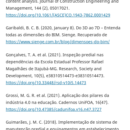
content analysis. Journal of Construction Engineering and
Management, 144 (2), 05017021.
https://doi.org/10.1061/(ASCE)CO.1943-7862.0001429
Garibaldi, B. C. B. (2020, January 8). Do 3D ao 7D – Entenda
todas as dimensões do BIM. Sienge. Recuperado de
https://www.sienge.com.br/blog/dimensoes-do-bim/
Gonçalves, T. A. et al. (2021). Inspeção predial nas
dependências da Escola Estadual Professor Rafael
Magalhães de Itajubá-MG. Research, Society and
Development, 10(5), e38310514473-e38310514473.
https://doi.org/10.33448/rsd-v10i5.14473
Grossi, M. G. R. et al. (2021). Aplicação dos pilares da
indústria 4.0 na educação. Cadernos UniFOA, 16(47).
https://doi.org/10.47385/cadunifoa.v16.n47.3727
Guimarães, J. M. C. (2018). Implementação de sistema de
manutenção predial e equipamentos em estabelecimento