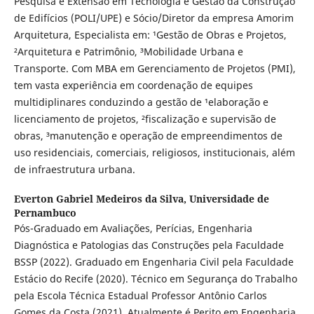
Pesquisa e Extensão em Tecnologia e Gestão da Construção
de Edifícios (POLI/UPE) e Sócio/Diretor da empresa Amorim
Arquitetura, Especialista em: ¹Gestão de Obras e Projetos,
²Arquitetura e Patrimônio, ³Mobilidade Urbana e
Transporte. Com MBA em Gerenciamento de Projetos (PMI),
tem vasta experiência em coordenação de equipes
multidiplinares conduzindo a gestão de ¹elaboração e
licenciamento de projetos, ²fiscalização e supervisão de
obras, ³manutenção e operação de empreendimentos de
uso residenciais, comerciais, religiosos, institucionais, além
de infraestrutura urbana.
Everton Gabriel Medeiros da Silva,
Universidade de
Pernambuco
Pós-Graduado em Avaliações, Perícias, Engenharia
Diagnóstica e Patologias das Construções pela Faculdade
BSSP (2022). Graduado em Engenharia Civil pela Faculdade
Estácio do Recife (2020). Técnico em Segurança do Trabalho
pela Escola Técnica Estadual Professor Antônio Carlos
Gomes da Costa (2021). Atualmente é Perito em Engenharia