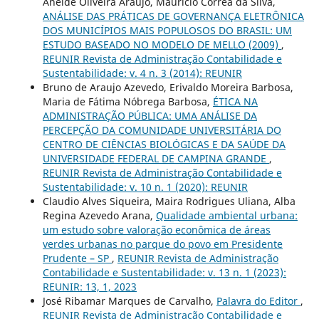
Aneide Oliveira Araújo, Maurício Corrêa da Silva,
ANÁLISE DAS PRÁTICAS DE GOVERNANÇA ELETRÔNICA
DOS MUNICÍPIOS MAIS POPULOSOS DO BRASIL: UM
ESTUDO BASEADO NO MODELO DE MELLO (2009)
,
REUNIR Revista de Administração Contabilidade e
Sustentabilidade: v. 4 n. 3 (2014): REUNIR
Bruno de Araujo Azevedo, Erivaldo Moreira Barbosa,
Maria de Fátima Nóbrega Barbosa,
ÉTICA NA
ADMINISTRAÇÃO PÚBLICA: UMA ANÁLISE DA
PERCEPÇÃO DA COMUNIDADE UNIVERSITÁRIA DO
CENTRO DE CIÊNCIAS BIOLÓGICAS E DA SAÚDE DA
UNIVERSIDADE FEDERAL DE CAMPINA GRANDE
,
REUNIR Revista de Administração Contabilidade e
Sustentabilidade: v. 10 n. 1 (2020): REUNIR
Claudio Alves Siqueira, Maira Rodrigues Uliana, Alba
Regina Azevedo Arana,
Qualidade ambiental urbana:
um estudo sobre valoração econômica de áreas
verdes urbanas no parque do povo em Presidente
Prudente – SP
,
REUNIR Revista de Administração
Contabilidade e Sustentabilidade: v. 13 n. 1 (2023):
REUNIR: 13, 1, 2023
José Ribamar Marques de Carvalho,
Palavra do Editor
,
REUNIR Revista de Administração Contabilidade e