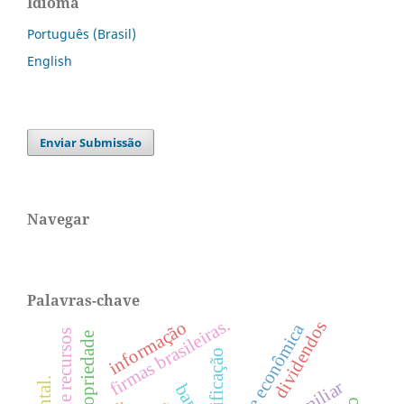
Idioma
Português (Brasil)
English
Enviar Submissão
Navegar
Palavras-chave
firmas brasileiras.
dividendos
informação
crise econômica
classificação