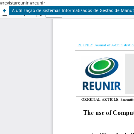
#revistareunir #reunir
A utilização de Sistemas Informatizados de Gestão de Manu