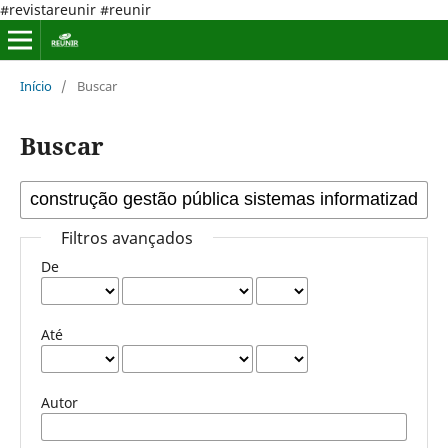
#revistareunir #reunir
Início
/
Buscar
Buscar
Filtros avançados
De
Até
Autor