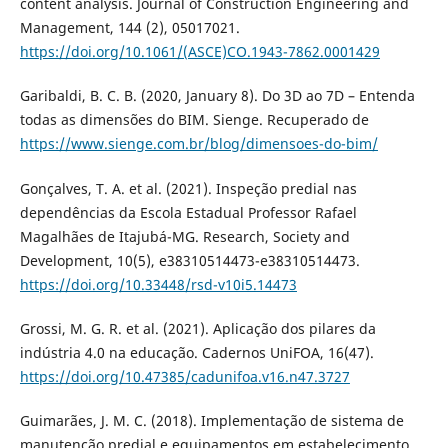
content analysis. Journal of Construction Engineering and
Management, 144 (2), 05017021.
https://doi.org/10.1061/(ASCE)CO.1943-7862.0001429
Garibaldi, B. C. B. (2020, January 8). Do 3D ao 7D – Entenda
todas as dimensões do BIM. Sienge. Recuperado de
https://www.sienge.com.br/blog/dimensoes-do-bim/
Gonçalves, T. A. et al. (2021). Inspeção predial nas
dependências da Escola Estadual Professor Rafael
Magalhães de Itajubá-MG. Research, Society and
Development, 10(5), e38310514473-e38310514473.
https://doi.org/10.33448/rsd-v10i5.14473
Grossi, M. G. R. et al. (2021). Aplicação dos pilares da
indústria 4.0 na educação. Cadernos UniFOA, 16(47).
https://doi.org/10.47385/cadunifoa.v16.n47.3727
Guimarães, J. M. C. (2018). Implementação de sistema de
manutenção predial e equipamentos em estabelecimento