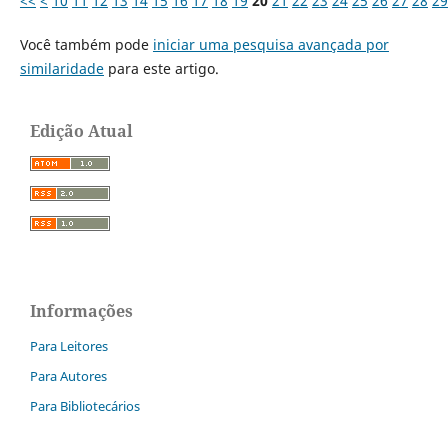
<<
<
10
11
12
13
14
15
16
17
18
19
20
21
22
23
24
25
26
27
28
29
Você também pode
iniciar uma pesquisa avançada por
similaridade
para este artigo.
Edição Atual
Informações
Para Leitores
Para Autores
Para Bibliotecários