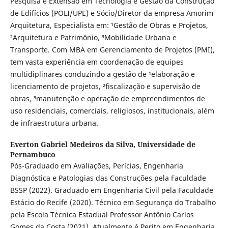
Pesquisa e Extensão em Tecnologia e Gestão da Construção
de Edifícios (POLI/UPE) e Sócio/Diretor da empresa Amorim
Arquitetura, Especialista em: ¹Gestão de Obras e Projetos,
²Arquitetura e Patrimônio, ³Mobilidade Urbana e
Transporte. Com MBA em Gerenciamento de Projetos (PMI),
tem vasta experiência em coordenação de equipes
multidiplinares conduzindo a gestão de ¹elaboração e
licenciamento de projetos, ²fiscalização e supervisão de
obras, ³manutenção e operação de empreendimentos de
uso residenciais, comerciais, religiosos, institucionais, além
de infraestrutura urbana.
Everton Gabriel Medeiros da Silva,
Universidade de
Pernambuco
Pós-Graduado em Avaliações, Perícias, Engenharia
Diagnóstica e Patologias das Construções pela Faculdade
BSSP (2022). Graduado em Engenharia Civil pela Faculdade
Estácio do Recife (2020). Técnico em Segurança do Trabalho
pela Escola Técnica Estadual Professor Antônio Carlos
Gomes da Costa (2021). Atualmente é Perito em Engenharia