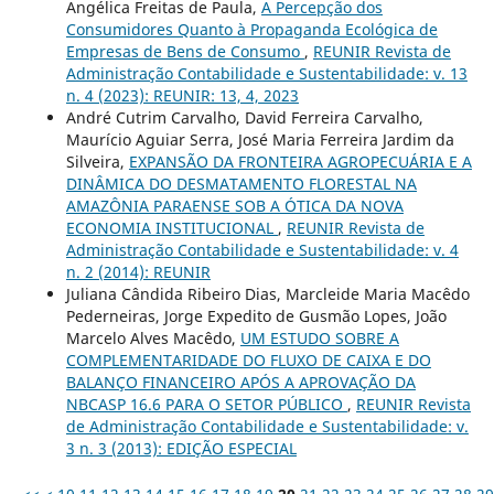
Angélica Freitas de Paula,
A Percepção dos
Consumidores Quanto à Propaganda Ecológica de
Empresas de Bens de Consumo
,
REUNIR Revista de
Administração Contabilidade e Sustentabilidade: v. 13
n. 4 (2023): REUNIR: 13, 4, 2023
André Cutrim Carvalho, David Ferreira Carvalho,
Maurício Aguiar Serra, José Maria Ferreira Jardim da
Silveira,
EXPANSÃO DA FRONTEIRA AGROPECUÁRIA E A
DINÂMICA DO DESMATAMENTO FLORESTAL NA
AMAZÔNIA PARAENSE SOB A ÓTICA DA NOVA
ECONOMIA INSTITUCIONAL
,
REUNIR Revista de
Administração Contabilidade e Sustentabilidade: v. 4
n. 2 (2014): REUNIR
Juliana Cândida Ribeiro Dias, Marcleide Maria Macêdo
Pederneiras, Jorge Expedito de Gusmão Lopes, João
Marcelo Alves Macêdo,
UM ESTUDO SOBRE A
COMPLEMENTARIDADE DO FLUXO DE CAIXA E DO
BALANÇO FINANCEIRO APÓS A APROVAÇÃO DA
NBCASP 16.6 PARA O SETOR PÚBLICO
,
REUNIR Revista
de Administração Contabilidade e Sustentabilidade: v.
3 n. 3 (2013): EDIÇÃO ESPECIAL