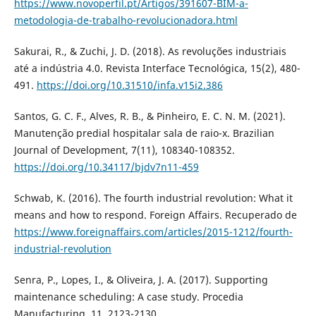
https://www.novoperfil.pt/Artigos/391607-BIM-a-
metodologia-de-trabalho-revolucionadora.html
Sakurai, R., & Zuchi, J. D. (2018). As revoluções industriais
até a indústria 4.0. Revista Interface Tecnológica, 15(2), 480-
491.
https://doi.org/10.31510/infa.v15i2.386
Santos, G. C. F., Alves, R. B., & Pinheiro, E. C. N. M. (2021).
Manutenção predial hospitalar sala de raio-x. Brazilian
Journal of Development, 7(11), 108340-108352.
https://doi.org/10.34117/bjdv7n11-459
Schwab, K. (2016). The fourth industrial revolution: What it
means and how to respond. Foreign Affairs. Recuperado de
https://www.foreignaffairs.com/articles/2015-1212/fourth-
industrial-revolution
Senra, P., Lopes, I., & Oliveira, J. A. (2017). Supporting
maintenance scheduling: A case study. Procedia
Manufacturing, 11, 2123-2130.