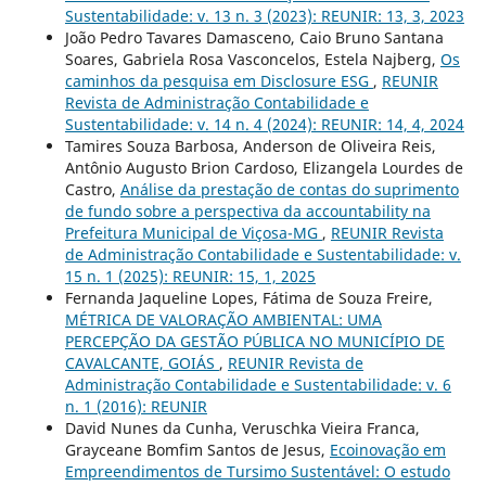
Sustentabilidade: v. 13 n. 3 (2023): REUNIR: 13, 3, 2023
João Pedro Tavares Damasceno, Caio Bruno Santana
Soares, Gabriela Rosa Vasconcelos, Estela Najberg,
Os
caminhos da pesquisa em Disclosure ESG
,
REUNIR
Revista de Administração Contabilidade e
Sustentabilidade: v. 14 n. 4 (2024): REUNIR: 14, 4, 2024
Tamires Souza Barbosa, Anderson de Oliveira Reis,
Antônio Augusto Brion Cardoso, Elizangela Lourdes de
Castro,
Análise da prestação de contas do suprimento
de fundo sobre a perspectiva da accountability na
Prefeitura Municipal de Viçosa-MG
,
REUNIR Revista
de Administração Contabilidade e Sustentabilidade: v.
15 n. 1 (2025): REUNIR: 15, 1, 2025
Fernanda Jaqueline Lopes, Fátima de Souza Freire,
MÉTRICA DE VALORAÇÃO AMBIENTAL: UMA
PERCEPÇÃO DA GESTÃO PÚBLICA NO MUNICÍPIO DE
CAVALCANTE, GOIÁS
,
REUNIR Revista de
Administração Contabilidade e Sustentabilidade: v. 6
n. 1 (2016): REUNIR
David Nunes da Cunha, Veruschka Vieira Franca,
Grayceane Bomfim Santos de Jesus,
Ecoinovação em
Empreendimentos de Tursimo Sustentável: O estudo