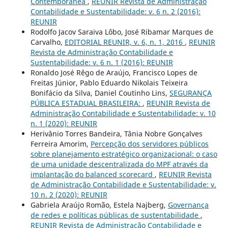
Contemporânea
,
REUNIR Revista de Administração
Contabilidade e Sustentabilidade: v. 6 n. 2 (2016):
REUNIR
Rodolfo Jacov Saraiva Lôbo, José Ribamar Marques de
Carvalho,
EDITORIAL REUNIR, v. 6, n. 1, 2016
,
REUNIR
Revista de Administração Contabilidade e
Sustentabilidade: v. 6 n. 1 (2016): REUNIR
Ronaldo José Rêgo de Araújo, Francisco Lopes de
Freitas Júnior, Pablo Eduardo Nikolais Teixeira
Bonifácio da Silva, Daniel Coutinho Lins,
SEGURANÇA
PÚBLICA ESTADUAL BRASILEIRA:
,
REUNIR Revista de
Administração Contabilidade e Sustentabilidade: v. 10
n. 1 (2020): REUNIR
Herivânio Torres Bandeira, Tânia Nobre Gonçalves
Ferreira Amorim,
Percepção dos servidores públicos
sobre planejamento estratégico organizacional: o caso
de uma unidade descentralizada do MPF através da
implantação do balanced scorecard
,
REUNIR Revista
de Administração Contabilidade e Sustentabilidade: v.
10 n. 2 (2020): REUNIR
Gabriela Araújo Romão, Estela Najberg,
Governança
de redes e políticas públicas de sustentabilidade
,
REUNIR Revista de Administração Contabilidade e