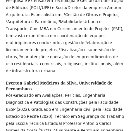
Pesquisa e Extensão em Tecnologia e Gestão da Construção
de Edifícios (POLI/UPE) e Sócio/Diretor da empresa Amorim
Arquitetura, Especialista em: ¹Gestão de Obras e Projetos,
²Arquitetura e Patrimônio, ³Mobilidade Urbana e
Transporte. Com MBA em Gerenciamento de Projetos (PMI),
tem vasta experiência em coordenação de equipes
multidiplinares conduzindo a gestão de ¹elaboração e
licenciamento de projetos, ²fiscalização e supervisão de
obras, ³manutenção e operação de empreendimentos de
uso residenciais, comerciais, religiosos, institucionais, além
de infraestrutura urbana.
Everton Gabriel Medeiros da Silva,
Universidade de
Pernambuco
Pós-Graduado em Avaliações, Perícias, Engenharia
Diagnóstica e Patologias das Construções pela Faculdade
BSSP (2022). Graduado em Engenharia Civil pela Faculdade
Estácio do Recife (2020). Técnico em Segurança do Trabalho
pela Escola Técnica Estadual Professor Antônio Carlos
Gomes da Costa (2021). Atualmente é Perito em Engenharia