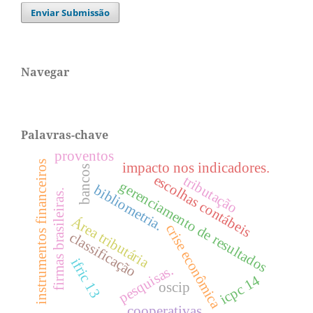
Enviar Submissão
Navegar
Palavras-chave
proventos
instrumentos financeiros
impacto nos indicadores.
bancos
escolhas contábeis
tributação
gerenciamento de resultados
bibliometria.
firmas brasileiras.
Área tributária
crise econômica
classificação
ifric 13
pesquisas.
icpc 14
oscip
cooperativas