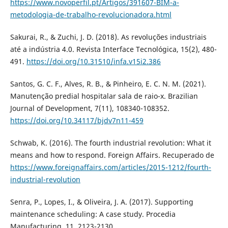
https://www.novoperfil.pt/Artigos/391607-BIM-a-
metodologia-de-trabalho-revolucionadora.html
Sakurai, R., & Zuchi, J. D. (2018). As revoluções industriais
até a indústria 4.0. Revista Interface Tecnológica, 15(2), 480-
491.
https://doi.org/10.31510/infa.v15i2.386
Santos, G. C. F., Alves, R. B., & Pinheiro, E. C. N. M. (2021).
Manutenção predial hospitalar sala de raio-x. Brazilian
Journal of Development, 7(11), 108340-108352.
https://doi.org/10.34117/bjdv7n11-459
Schwab, K. (2016). The fourth industrial revolution: What it
means and how to respond. Foreign Affairs. Recuperado de
https://www.foreignaffairs.com/articles/2015-1212/fourth-
industrial-revolution
Senra, P., Lopes, I., & Oliveira, J. A. (2017). Supporting
maintenance scheduling: A case study. Procedia
Manufacturing, 11, 2123-2130.