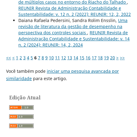
de múltiplos casos no entorno do Riacho do Talhado
,
REUNIR Revista de Administração Contabilidade e
Sustentabilidade: v. 12 n. 2 (2022): REUNIR: 12, 2, 2022
Daiana Rafaela Pedersini, Sandra Rolim Ensslin,
Uma
revisão de literatura da gestão de desempenho na
perspectiva dos controles sociais
,
REUNIR Revista de
Administração Contabilidade e Sustentabilidade: v. 14
n. 2 (2024): REUNIR: 14, 2, 2024
<<
<
1
2
3
4
5
6
7
8
9
10
11
12
13
14
15
16
17
18
19
20
>
>>
Você também pode
iniciar uma pesquisa avançada por
similaridade
para este artigo.
Edição Atual