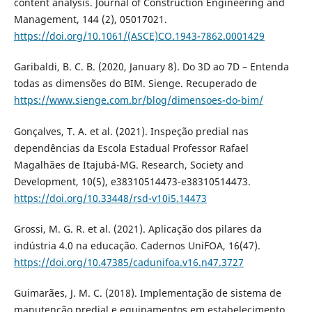
content analysis. Journal of Construction Engineering and
Management, 144 (2), 05017021.
https://doi.org/10.1061/(ASCE)CO.1943-7862.0001429
Garibaldi, B. C. B. (2020, January 8). Do 3D ao 7D – Entenda
todas as dimensões do BIM. Sienge. Recuperado de
https://www.sienge.com.br/blog/dimensoes-do-bim/
Gonçalves, T. A. et al. (2021). Inspeção predial nas
dependências da Escola Estadual Professor Rafael
Magalhães de Itajubá-MG. Research, Society and
Development, 10(5), e38310514473-e38310514473.
https://doi.org/10.33448/rsd-v10i5.14473
Grossi, M. G. R. et al. (2021). Aplicação dos pilares da
indústria 4.0 na educação. Cadernos UniFOA, 16(47).
https://doi.org/10.47385/cadunifoa.v16.n47.3727
Guimarães, J. M. C. (2018). Implementação de sistema de
manutenção predial e equipamentos em estabelecimento