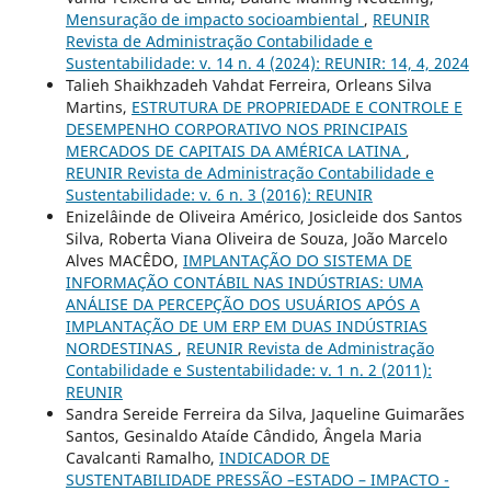
Mensuração de impacto socioambiental
,
REUNIR
Revista de Administração Contabilidade e
Sustentabilidade: v. 14 n. 4 (2024): REUNIR: 14, 4, 2024
Talieh Shaikhzadeh Vahdat Ferreira, Orleans Silva
Martins,
ESTRUTURA DE PROPRIEDADE E CONTROLE E
DESEMPENHO CORPORATIVO NOS PRINCIPAIS
MERCADOS DE CAPITAIS DA AMÉRICA LATINA
,
REUNIR Revista de Administração Contabilidade e
Sustentabilidade: v. 6 n. 3 (2016): REUNIR
Enizelâinde de Oliveira Américo, Josicleide dos Santos
Silva, Roberta Viana Oliveira de Souza, João Marcelo
Alves MACÊDO,
IMPLANTAÇÃO DO SISTEMA DE
INFORMAÇÃO CONTÁBIL NAS INDÚSTRIAS: UMA
ANÁLISE DA PERCEPÇÃO DOS USUÁRIOS APÓS A
IMPLANTAÇÃO DE UM ERP EM DUAS INDÚSTRIAS
NORDESTINAS
,
REUNIR Revista de Administração
Contabilidade e Sustentabilidade: v. 1 n. 2 (2011):
REUNIR
Sandra Sereide Ferreira da Silva, Jaqueline Guimarães
Santos, Gesinaldo Ataíde Cândido, Ângela Maria
Cavalcanti Ramalho,
INDICADOR DE
SUSTENTABILIDADE PRESSÃO –ESTADO – IMPACTO -