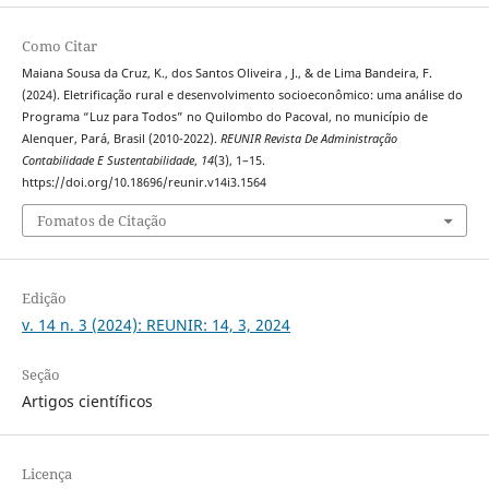
Como Citar
Maiana Sousa da Cruz, K., dos Santos Oliveira , J., & de Lima Bandeira, F.
(2024). Eletrificação rural e desenvolvimento socioeconômico: uma análise do
Programa “Luz para Todos” no Quilombo do Pacoval, no município de
Alenquer, Pará, Brasil (2010-2022).
REUNIR Revista De Administração
Contabilidade E Sustentabilidade
,
14
(3), 1–15.
https://doi.org/10.18696/reunir.v14i3.1564
Fomatos de Citação
Edição
v. 14 n. 3 (2024): REUNIR: 14, 3, 2024
Seção
Artigos científicos
Licença