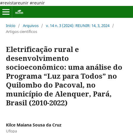
#revistareunir #reunir
Início
/
Arquivos
/
v. 14 n. 3 (2024): REUNIR: 14, 3, 2024
/
Artigos científicos
Eletrificação rural e
desenvolvimento
socioeconômico: uma análise do
Programa “Luz para Todos” no
Quilombo do Pacoval, no
município de Alenquer, Pará,
Brasil (2010-2022)
Kilce Maiana Sousa da Cruz
Ufopa