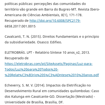
políticas públicas: percepções das comunidades do
território vão grande em Barra do Bugres-MT. Revista Ibero-
Americana de Ciências Ambientais, 8(1), 171-178.
Recuperado de
http://doi.org/10.6008/SPC2179-
6858.2017.001.0015
Cavalcanti, T. N. (2015). Direitos Fundamentais e o princípio
da subsidiariedade. Osasco: Edifieo.
ELETROBRÁS. LPT - Relatório Síntese 10 anos_v2, 2013.
Recuperado de
https://eletrobras.com/pt/SiteAssets/Paginas/Luz-para-
Todos/Luz%20para%20Todos%20-
%20Relat%C3%B3rio%20S%C3%ADntese%2010%20anos.pdf
Echeverry, S. M. V. (2014). Impactos da Eletrificação no
Desenvolvimento Rural em comunidades quilombolas: Caso
dos Kalunga em Cavalcante-GO. Dissertação (Mestrado) -
Universidade de Brasília, Brasília, DF.