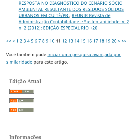
RESPOSTA NO DIAGNÓSTICO DO CENÁRIO SÓCIO
AMBIENTAL RESULTANTE DOS RESÍDUOS SÓLIDOS
URBANOS EM CUITÉ/PB
,
REUNIR Revista de
Administração Contabilidade e Sustentabilidade: v. 2
n. 2 (2012): EDIÇÃO ESPECIAL RIO +20
<<
<
1
2
3
4
5
6
7
8
9
10
11
12
13
14
15
16
17
18
19
20
>
>>
Você também pode
iniciar uma pesquisa avançada por
similaridade
para este artigo.
Edição Atual
Informações