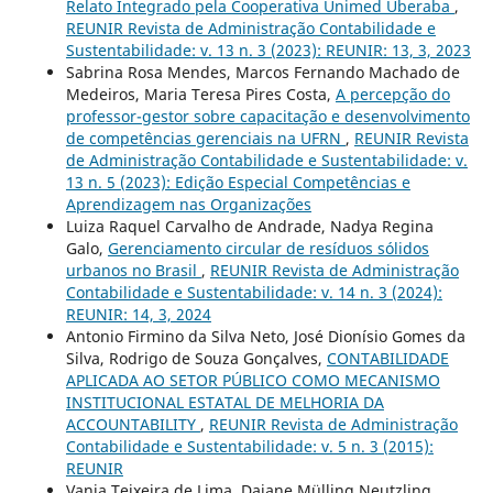
Relato Integrado pela Cooperativa Unimed Uberaba
,
REUNIR Revista de Administração Contabilidade e
Sustentabilidade: v. 13 n. 3 (2023): REUNIR: 13, 3, 2023
Sabrina Rosa Mendes, Marcos Fernando Machado de
Medeiros, Maria Teresa Pires Costa,
A percepção do
professor-gestor sobre capacitação e desenvolvimento
de competências gerenciais na UFRN
,
REUNIR Revista
de Administração Contabilidade e Sustentabilidade: v.
13 n. 5 (2023): Edição Especial Competências e
Aprendizagem nas Organizações
Luiza Raquel Carvalho de Andrade, Nadya Regina
Galo,
Gerenciamento circular de resíduos sólidos
urbanos no Brasil
,
REUNIR Revista de Administração
Contabilidade e Sustentabilidade: v. 14 n. 3 (2024):
REUNIR: 14, 3, 2024
Antonio Firmino da Silva Neto, José Dionísio Gomes da
Silva, Rodrigo de Souza Gonçalves,
CONTABILIDADE
APLICADA AO SETOR PÚBLICO COMO MECANISMO
INSTITUCIONAL ESTATAL DE MELHORIA DA
ACCOUNTABILITY
,
REUNIR Revista de Administração
Contabilidade e Sustentabilidade: v. 5 n. 3 (2015):
REUNIR
Vania Teixeira de Lima, Daiane Mülling Neutzling,