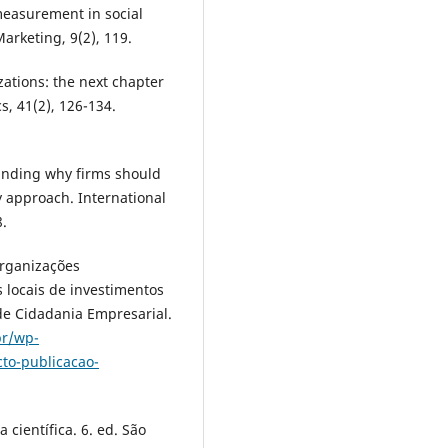
 measurement in social
rketing, 9(2), 119.
zations: the next chapter
s, 41(2), 126-134.
standing why firms should
y approach. International
8.
Organizações
 locais de investimentos
 de Cidadania Empresarial.
br/wp-
to-publicacao-
 científica. 6. ed. São