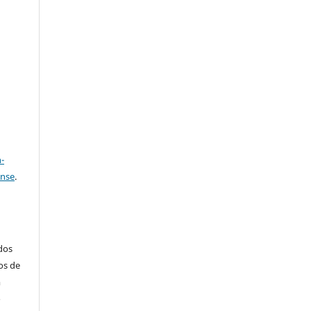
e
a
-
ense
.
ados
os de
m
o