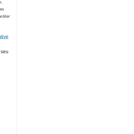
o,
ões
aráter
tive
 seu