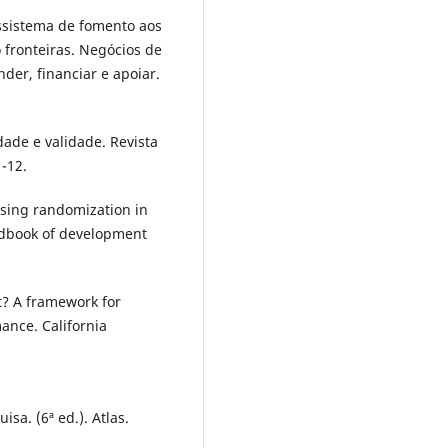
cossistema de fomento aos
fronteiras. Negócios de
der, financiar e apoiar.
dade e validade. Revista
-12.
 Using randomization in
ndbook of development
t? A framework for
ance. California
isa. (6ª ed.). Atlas.