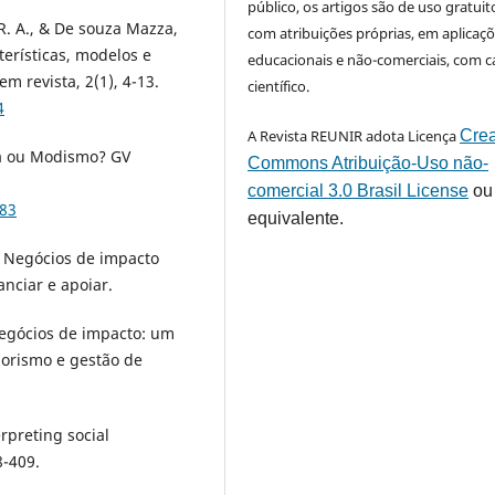
público, os artigos são de uso gratuit
, R. A., & De souza Mazza,
com atribuições próprias, em aplicaç
terísticas, modelos e
educacionais e não-comerciais, com c
m revista, 2(1), 4-13.
científico.
4
A Revista REUNIR adota Licença
Crea
ia ou Modismo? GV
Commons Atribuição-Uso não-
comercial 3.0 Brasil License
ou
183
equivalente.
9). Negócios de impacto
nciar e apoiar.
 Negócios de impacto: um
orismo e gestão de
erpreting social
8-409.