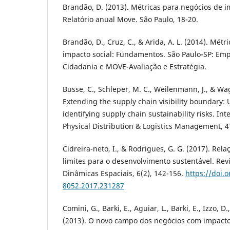
Brandão, D. (2013). Métricas para negócios de im
Relatório anual Move. São Paulo, 18-20.
Brandão, D., Cruz, C., & Arida, A. L. (2014). Mét
impacto social: Fundamentos. São Paulo-SP: Empr
Cidadania e MOVE-Avaliação e Estratégia.
Busse, C., Schleper, M. C., Weilenmann, J., & Wag
Extending the supply chain visibility boundary: U
identifying supply chain sustainability risks. Int
Physical Distribution & Logistics Management, 47
Cidreira-neto, I., & Rodrigues, G. G. (2017). Re
limites para o desenvolvimento sustentável. Rev
Dinâmicas Espaciais, 6(2), 142-156.
https://doi.
8052.2017.231287
Comini, G., Barki, E., Aguiar, L., Barki, E., Izzo, D.
(2013). O novo campo dos negócios com impacto s