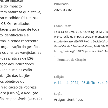
res de impacto
Publicado
ce do impacto
2025-03-02
 tem natureza qualitativa,
aso escolhido foi um NIS
a-CE. Os resultados
Como Citar
tagens ao longo de toda
Teixeira de Lima, V., & Neutzling, D. M. . (2
to identificado é a
Mensuração de impacto socioambiental: 
rma, a renda recorrente.
estudo de caso.
REUNIR Revista De Administ
r organização da gestão e
Contabilidade E Sustentabilidade
,
14
(4), 39–5
https://doi.org/10.18696/reunir.v14i4.160
os clientes varejistas, as
 das práticas de ESG
Fomatos de Citação
ação aos indicadores
ou-se que eles estão
nização das Nações
Edição
os objetivos do
v. 14 n. 4 (2024): REUNIR: 14, 4, 
Erradicação da Pobreza
nero (ODS 5), a Redução
Seção
ão Responsáveis (ODS 12)
Artigos científicos