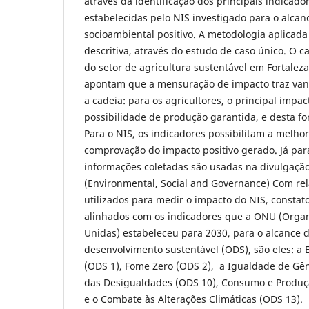
através da identificação dos principais indicado
estabelecidas pelo NIS investigado para o alcan
socioambiental positivo. A metodologia aplicada
descritiva, através do estudo de caso único. O c
do setor de agricultura sustentável em Fortalez
apontam que a mensuração de impacto traz van
a cadeia: para os agricultores, o principal impac
possibilidade de produção garantida, e desta fo
Para o NIS, os indicadores possibilitam a melho
comprovação do impacto positivo gerado. Já para 
informações coletadas são usadas na divulgação
(Environmental, Social and Governance) Com rel
utilizados para medir o impacto do NIS, constat
alinhados com os indicadores que a ONU (Orga
Unidas) estabeleceu para 2030, para o alcance d
desenvolvimento sustentável (ODS), são eles: a 
(ODS 1), Fome Zero (ODS 2), a Igualdade de Gê
das Desigualdades (ODS 10), Consumo e Produç
e o Combate às Alterações Climáticas (ODS 13).