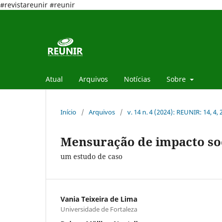
#revistareunir #reunir
Atual
Arquivos
Notícias
Sobre
Início
/
Arquivos
/
v. 14 n. 4 (2024): REUNIR: 14, 4,
Mensuração de impacto so
um estudo de caso
Vania Teixeira de Lima
Universidade de Fortaleza