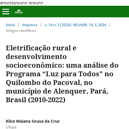
#revistareunir #reunir
Início
/
Arquivos
/
v. 14 n. 3 (2024): REUNIR: 14, 3, 2024
/
Artigos científicos
Eletrificação rural e
desenvolvimento
socioeconômico: uma análise do
Programa “Luz para Todos” no
Quilombo do Pacoval, no
município de Alenquer, Pará,
Brasil (2010-2022)
Kilce Maiana Sousa da Cruz
Ufopa