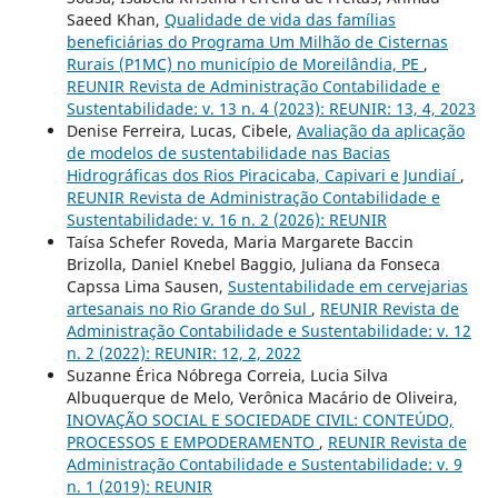
Saeed Khan,
Qualidade de vida das famílias
beneficiárias do Programa Um Milhão de Cisternas
Rurais (P1MC) no município de Moreilândia, PE
,
REUNIR Revista de Administração Contabilidade e
Sustentabilidade: v. 13 n. 4 (2023): REUNIR: 13, 4, 2023
Denise Ferreira, Lucas, Cibele,
Avaliação da aplicação
de modelos de sustentabilidade nas Bacias
Hidrográficas dos Rios Piracicaba, Capivari e Jundiaí
,
REUNIR Revista de Administração Contabilidade e
Sustentabilidade: v. 16 n. 2 (2026): REUNIR
Taísa Schefer Roveda, Maria Margarete Baccin
Brizolla, Daniel Knebel Baggio, Juliana da Fonseca
Capssa Lima Sausen,
Sustentabilidade em cervejarias
artesanais no Rio Grande do Sul
,
REUNIR Revista de
Administração Contabilidade e Sustentabilidade: v. 12
n. 2 (2022): REUNIR: 12, 2, 2022
Suzanne Érica Nóbrega Correia, Lucia Silva
Albuquerque de Melo, Verônica Macário de Oliveira,
INOVAÇÃO SOCIAL E SOCIEDADE CIVIL: CONTEÚDO,
PROCESSOS E EMPODERAMENTO
,
REUNIR Revista de
Administração Contabilidade e Sustentabilidade: v. 9
n. 1 (2019): REUNIR