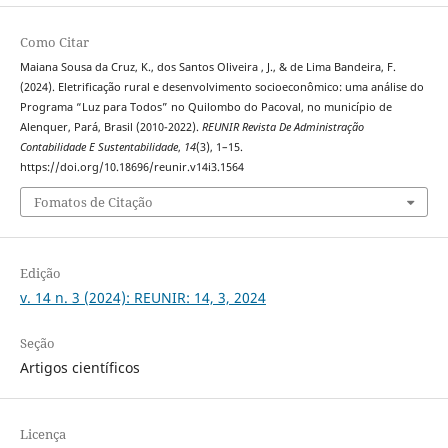
Como Citar
Maiana Sousa da Cruz, K., dos Santos Oliveira , J., & de Lima Bandeira, F.
(2024). Eletrificação rural e desenvolvimento socioeconômico: uma análise do
Programa “Luz para Todos” no Quilombo do Pacoval, no município de
Alenquer, Pará, Brasil (2010-2022).
REUNIR Revista De Administração
Contabilidade E Sustentabilidade
,
14
(3), 1–15.
https://doi.org/10.18696/reunir.v14i3.1564
Fomatos de Citação
Edição
v. 14 n. 3 (2024): REUNIR: 14, 3, 2024
Seção
Artigos científicos
Licença