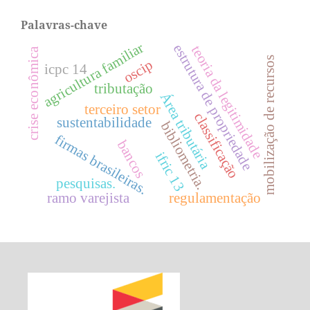
Palavras-chave
agricultura familiar
estrutura de propriedade
teoria da legitimidade
crise econômica
mobilização de recursos
oscip
icpc 14
tributação
Área tributária
terceiro setor
classificação
sustentabilidade
bibliometria.
firmas brasileiras.
bancos
ifric 13
pesquisas.
ramo varejista
regulamentação