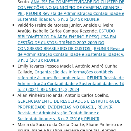
Souto,
ANÁLISE DA COMPETITIVIDADE DO CLUSTER DE
CONFECÇÕES NO MUNICÍPIO DE CAMPINA GRANDE -
PB
,
REUNIR Revista de Administração Contabilidade e
Sustentabilidade: v. 5 n. 2 (2015): REUNIR
Valdério Freire de Moraes Júnior, Aneide Oliveira
Araújo, Isabelle Carlos Campos Rezende,
ESTUDO
BIBLIOMÉTRICO DA ÁREA ENSINO E PESQUISA EM
GESTÃO DE CUSTOS: TRIÊNIO 2007-2009 DO
CONGRESSO BRASILEIRO DE CUSTOS
,
REUNIR Revista
de Administração Contabilidade e Sustentabilidade: v.
3 n. 2 (2013): REUNIR
Emily Tavares Pessoa Maciel, Antônio André Cunha
Callado,
Organização das informações contábeis
referente às questões ambientais
,
REUNIR Revista de
Administração Contabilidade e Sustentabilidade: v. 14
n. 2 (2024): REUNIR: 14, 2, 2024
Allan Pinheiro Holanda, Antonio Carlos Coelho,
GERENCIAMENTO DE RESULTADOS E ESTRUTURA DE
PROPRIEDADE: EVIDÊNCIAS NO BRASIL
,
REUNIR
Revista de Administração Contabilidade e
Sustentabilidade: v. 6 n. 2 (2016): REUNIR
Maria do Socorro da Costa Duarte, Eliane Pinheiro de
Sousa, Isabela Kristina Ferreira de Freitas, Ahmad