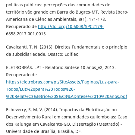
políticas públicas: percepções das comunidades do
território vão grande em Barra do Bugres-MT. Revista Ibero-
Americana de Ciências Ambientais, 8(1), 171-178.
Recuperado de
http://doi.org/10.6008/SPC2179-
6858.2017.001.0015
Cavalcanti, T. N. (2015). Direitos Fundamentais e o princípio
da subsidiariedade. Osasco: Edifieo.
ELETROBRÁS. LPT - Relatório Síntese 10 anos_v2, 2013.
Recuperado de
https://eletrobras.com/pt/SiteAssets/Paginas/Luz-para-
Todos/Luz%20para%20Todos%20-
%20Relat%C3%B3rio%20S%C3%ADntese%2010%20anos.pdf
Echeverry, S. M. V. (2014). Impactos da Eletrificação no
Desenvolvimento Rural em comunidades quilombolas: Caso
dos Kalunga em Cavalcante-GO. Dissertação (Mestrado) -
Universidade de Brasília, Brasília, DF.