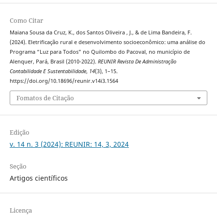
Como Citar
Maiana Sousa da Cruz, K., dos Santos Oliveira , J., & de Lima Bandeira, F.
(2024). Eletrificação rural e desenvolvimento socioeconômico: uma análise do
Programa “Luz para Todos” no Quilombo do Pacoval, no município de
Alenquer, Pará, Brasil (2010-2022).
REUNIR Revista De Administração
Contabilidade E Sustentabilidade
,
14
(3), 1–15.
https://doi.org/10.18696/reunir.v14i3.1564
Fomatos de Citação
Edição
v. 14 n. 3 (2024): REUNIR: 14, 3, 2024
Seção
Artigos científicos
Licença