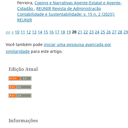
Ferreira,
Coping e Narrativas Agente-Estatal e Agente-
Cidadão
,
REUNIR Revista de Administração
Contabilidade e Sustentabilidade: v. 15 n. 2 (2025):
REUNIR
<<
<
10
11
12
13
14
15
16
17
18
19
20
21
22
23
24
25
26
27
28
29
Você também pode
iniciar uma pesquisa avançada por
similaridade
para este artigo.
Edição Atual
Informações