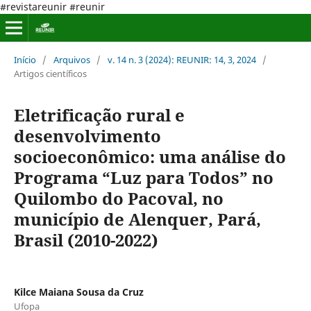
#revistareunir #reunir
Início
/
Arquivos
/
v. 14 n. 3 (2024): REUNIR: 14, 3, 2024
/
Artigos científicos
Eletrificação rural e
desenvolvimento
socioeconômico: uma análise do
Programa “Luz para Todos” no
Quilombo do Pacoval, no
município de Alenquer, Pará,
Brasil (2010-2022)
Kilce Maiana Sousa da Cruz
Ufopa