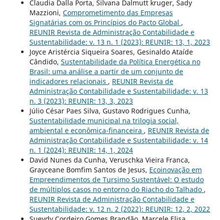
Claudia Dalla Porta, Silvana Dalmutt kruger, Sady
Mazzioni,
Comprometimento das Empresas
Signatárias com os Princípios do Pacto Global
,
REUNIR Revista de Administração Contabilidade e
Sustentabilidade: v. 13 n. 1 (2023): REUNIR: 13, 1, 2023
Joyce Aristércia Siqueira Soares, Gesinaldo Ataíde
Cândido,
Sustentabilidade da Política Energética no
Brasil: uma análise a partir de um conjunto de
indicadores relacionais
,
REUNIR Revista de
Administração Contabilidade e Sustentabilidade: v. 13
n. 3 (2023): REUNIR: 13, 3, 2023
Júlio César Paes Silva, Gustavo Rodrigues Cunha,
Sustentabilidade municipal na trilogia social,
ambiental e econômica-financeira
,
REUNIR Revista de
Administração Contabilidade e Sustentabilidade: v. 14
n. 1 (2024): REUNIR: 14, 1, 2024
David Nunes da Cunha, Veruschka Vieira Franca,
Grayceane Bomfim Santos de Jesus,
Ecoinovação em
Empreendimentos de Tursimo Sustentável: O estudo
de múltiplos casos no entorno do Riacho do Talhado
,
REUNIR Revista de Administração Contabilidade e
Sustentabilidade: v. 12 n. 2 (2022): REUNIR: 12, 2, 2022
Sueydy Cordeiro Gomes Brandão, Marcele Elisa