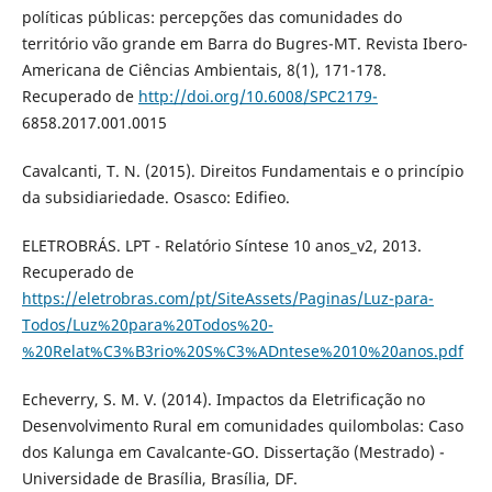
políticas públicas: percepções das comunidades do
território vão grande em Barra do Bugres-MT. Revista Ibero-
Americana de Ciências Ambientais, 8(1), 171-178.
Recuperado de
http://doi.org/10.6008/SPC2179-
6858.2017.001.0015
Cavalcanti, T. N. (2015). Direitos Fundamentais e o princípio
da subsidiariedade. Osasco: Edifieo.
ELETROBRÁS. LPT - Relatório Síntese 10 anos_v2, 2013.
Recuperado de
https://eletrobras.com/pt/SiteAssets/Paginas/Luz-para-
Todos/Luz%20para%20Todos%20-
%20Relat%C3%B3rio%20S%C3%ADntese%2010%20anos.pdf
Echeverry, S. M. V. (2014). Impactos da Eletrificação no
Desenvolvimento Rural em comunidades quilombolas: Caso
dos Kalunga em Cavalcante-GO. Dissertação (Mestrado) -
Universidade de Brasília, Brasília, DF.