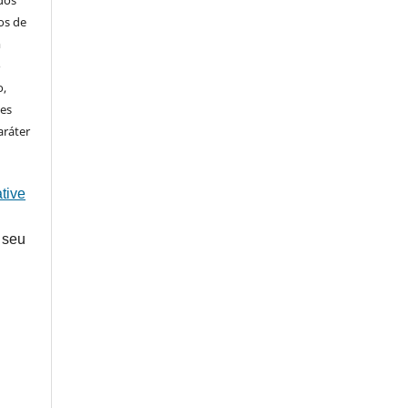
ados
os de
m
o
o,
ões
aráter
tive
 seu