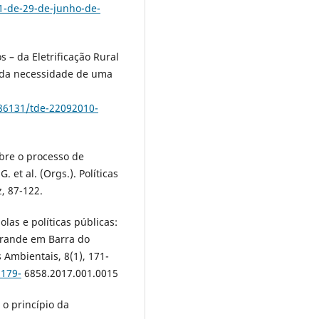
1-de-29-de-junho-de-
s – da Eletrificação Rural
– da necessidade de uma
/86131/tde-22092010-
obre o processo de
 et al. (Orgs.). Políticas
z, 87-122.
olas e políticas públicas:
grande em Barra do
 Ambientais, 8(1), 171-
2179-
6858.2017.001.0015
 o princípio da