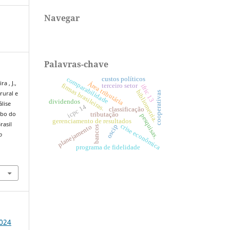
Navegar
Palavras-chave
custos políticos
comparabilidade
Área tributária
a , J.,
firmas brasileiras.
terceiro setor
ifric 13
bibliometria.
 rural e
cooperativas
dividendos
lise
icpc 14
classificação
mbo do
tributação
pesquisas.
gerenciamento de resultados
rasil
crise econômica
oscip
planejamento
bancos
o
programa de fidelidade
4
2024