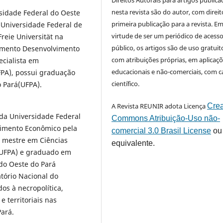
Direitos Autorais para artigos public
nesta revista são do autor, com direit
sidade Federal do Oeste
primeira publicação para a revista. E
 Universidade Federal de
virtude de ser um periódico de acess
reie Universität na
público, os artigos são de uso gratuit
amento Desenvolvimento
com atribuições próprias, em aplicaç
ecialista em
educacionais e não-comerciais, com c
PA), possui graduação
científico.
o Pará(UFPA).
A Revista REUNIR adota Licença
Crea
 da Universidade Federal
Commons Atribuição-Uso não-
vimento Econômico pela
comercial 3.0 Brasil License
ou
 mestre em Ciências
equivalente.
(UFPA) e graduado em
do Oeste do Pará
tório Nacional do
os à necropolítica,
e territoriais nas
ará.