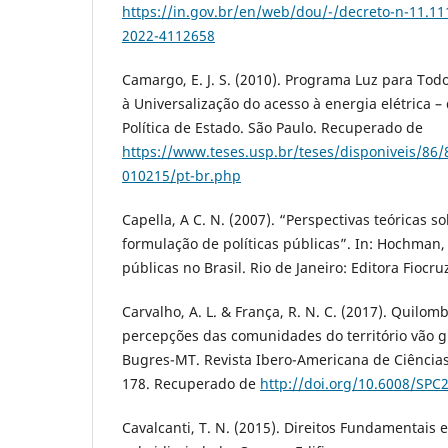
https://in.gov.br/en/web/dou/-/decreto-n-11.11
2022-4112658
Camargo, E. J. S. (2010). Programa Luz para Todo
à Universalização do acesso à energia elétrica 
Política de Estado. São Paulo. Recuperado de
https://www.teses.usp.br/teses/disponiveis/86
010215/pt-br.php
Capella, A C. N. (2007). “Perspectivas teóricas s
formulação de políticas públicas”. In: Hochman, G.
públicas no Brasil. Rio de Janeiro: Editora Fiocru
Carvalho, A. L. & França, R. N. C. (2017). Quilomb
percepções das comunidades do território vão 
Bugres-MT. Revista Ibero-Americana de Ciências
178. Recuperado de
http://doi.org/10.6008/SPC
Cavalcanti, T. N. (2015). Direitos Fundamentais e