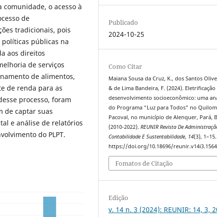
a comunidade, o acesso à
ocesso de
Publicado
ões tradicionais, pois
2024-10-25
políticas públicas na
da aos direitos
melhoria de serviços
Como Citar
ionamento de alimentos,
Maiana Sousa da Cruz, K., dos Santos Oliveir
te de renda para as
& de Lima Bandeira, F. (2024). Eletrificação
desenvolvimento socioeconômico: uma aná
 desse processo, foram
do Programa “Luz para Todos” no Quilo
im de captar suas
Pacoval, no município de Alenquer, Pará, B
l e análise de relatórios
(2010-2022).
REUNIR Revista De Administraçã
volvimento do PLPT.
Contabilidade E Sustentabilidade
,
14
(3), 1–15.
https://doi.org/10.18696/reunir.v14i3.156
Fomatos de Citação
Edição
v. 14 n. 3 (2024): REUNIR: 14, 3, 