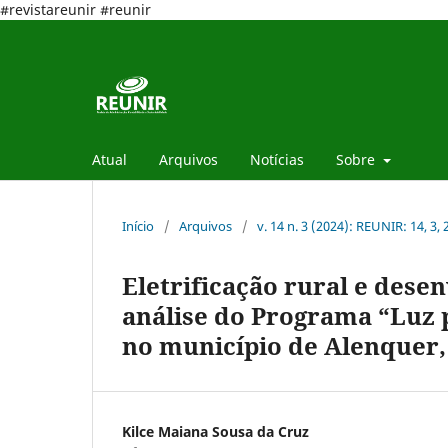
#revistareunir #reunir
Atual
Arquivos
Notícias
Sobre
Início
/
Arquivos
/
v. 14 n. 3 (2024): REUNIR: 14, 3,
Eletrificação rural e des
análise do Programa “Luz 
no município de Alenquer, 
Kilce Maiana Sousa da Cruz