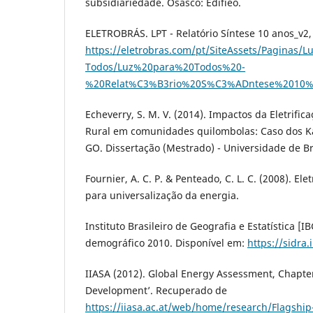
subsidiariedade. Osasco: Edifieo.
ELETROBRÁS. LPT - Relatório Síntese 10 anos_v2
https://eletrobras.com/pt/SiteAssets/Paginas/L
Todos/Luz%20para%20Todos%20-
%20Relat%C3%B3rio%20S%C3%ADntese%2010%
Echeverry, S. M. V. (2014). Impactos da Eletrifi
Rural em comunidades quilombolas: Caso dos K
GO. Dissertação (Mestrado) - Universidade de Bras
Fournier, A. C. P. & Penteado, C. L. C. (2008). Elet
para universalização da energia.
Instituto Brasileiro de Geografia e Estatística [I
demográfico 2010. Disponível em:
https://sidra
IIASA (2012). Global Energy Assessment, Chapter
Development’. Recuperado de
https://iiasa.ac.at/web/home/research/Flagship