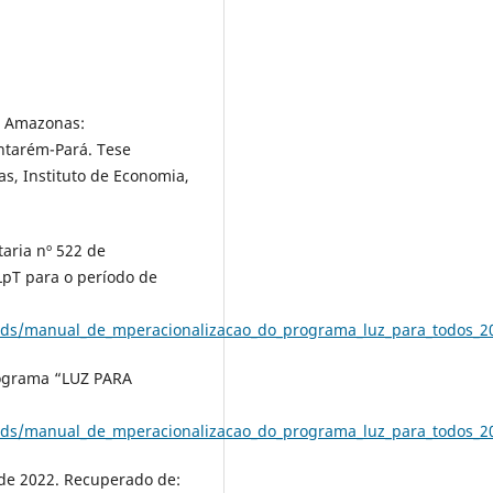
io Amazonas:
ntarém-Pará. Tese
s, Instituto de Economia,
taria nº 522 de
LpT para o período de
ds/manual_de_mperacionalizacao_do_programa_luz_para_todos_2
rograma “LUZ PARA
ds/manual_de_mperacionalizacao_do_programa_luz_para_todos_2
o de 2022. Recuperado de: