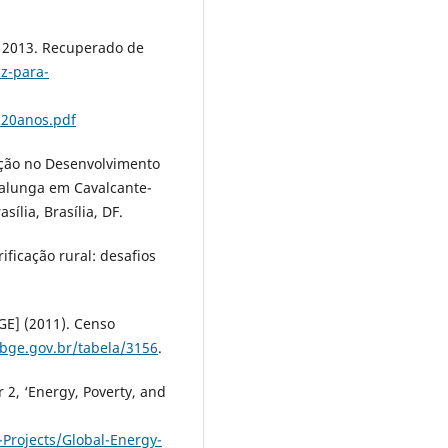
, 2013. Recuperado de
uz-para-
20anos.pdf
cação no Desenvolvimento
alunga em Cavalcante-
ília, Brasília, DF.
rificação rural: desafios
BGE] (2011). Censo
.ibge.gov.br/tabela/3156
.
 2, ‘Energy, Poverty, and
-Projects/Global-Energy-