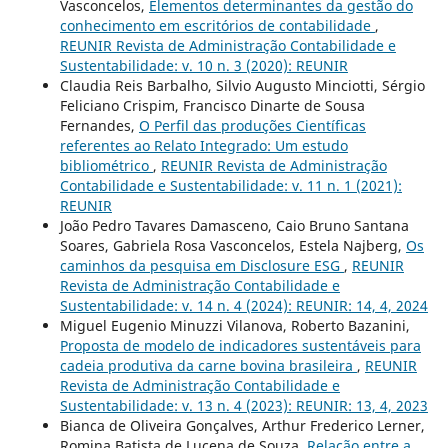
Vasconcelos,
Elementos determinantes da gestão do
conhecimento em escritórios de contabilidade
,
REUNIR Revista de Administração Contabilidade e
Sustentabilidade: v. 10 n. 3 (2020): REUNIR
Claudia Reis Barbalho, Silvio Augusto Minciotti, Sérgio
Feliciano Crispim, Francisco Dinarte de Sousa
Fernandes,
O Perfil das produções Científicas
referentes ao Relato Integrado: Um estudo
bibliométrico
,
REUNIR Revista de Administração
Contabilidade e Sustentabilidade: v. 11 n. 1 (2021):
REUNIR
João Pedro Tavares Damasceno, Caio Bruno Santana
Soares, Gabriela Rosa Vasconcelos, Estela Najberg,
Os
caminhos da pesquisa em Disclosure ESG
,
REUNIR
Revista de Administração Contabilidade e
Sustentabilidade: v. 14 n. 4 (2024): REUNIR: 14, 4, 2024
Miguel Eugenio Minuzzi Vilanova, Roberto Bazanini,
Proposta de modelo de indicadores sustentáveis para
cadeia produtiva da carne bovina brasileira
,
REUNIR
Revista de Administração Contabilidade e
Sustentabilidade: v. 13 n. 4 (2023): REUNIR: 13, 4, 2023
Bianca de Oliveira Gonçalves, Arthur Frederico Lerner,
Romina Batista de Lucena de Souza,
Relação entre a