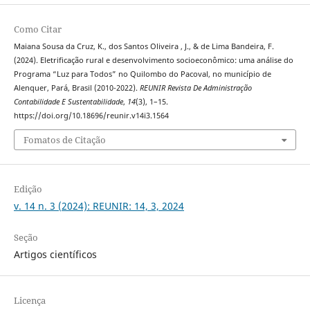
Como Citar
Maiana Sousa da Cruz, K., dos Santos Oliveira , J., & de Lima Bandeira, F.
(2024). Eletrificação rural e desenvolvimento socioeconômico: uma análise do
Programa “Luz para Todos” no Quilombo do Pacoval, no município de
Alenquer, Pará, Brasil (2010-2022).
REUNIR Revista De Administração
Contabilidade E Sustentabilidade
,
14
(3), 1–15.
https://doi.org/10.18696/reunir.v14i3.1564
Fomatos de Citação
Edição
v. 14 n. 3 (2024): REUNIR: 14, 3, 2024
Seção
Artigos científicos
Licença