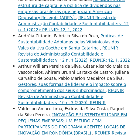
estrutura de capital e a política de dividendos nas
empresas brasileiras que negociam American
Depositary Receipts (ADR’s)
,
REUNIR Revista de
Administração Contabilidade e Sustentabilidade: v. 12
n. 1 (2022): REUNIR: 12, 1, 2022
Andréia Cittadin, Fabricia Silva da Rosa,
Práticas de
Sustentabilidade Adotadas pelas Vitivinícolas dos
Vales da Uva Goethe em Santa Catarina
,
REUNIR
Revista de Administração Contabilidade e
Sustentabilidade: v. 12 n. 1 (2022): REUNIR: 12, 1, 2022
Arthur William Pereira da Silva, César Ricardo Maia de
Vasconcelos, Ahiram Brunni Cartaxo de Castro, Juliana
Carvalho de Sousa, Pablo Marlon Medeiros da Silva,
Gestores, suas formas de liderar e o impacto sobre o
comprometimento dos seus subordinados
,
REUNIR
Revista de Administração Contabilidade e
Sustentabilidade: v. 10 n. 3 (2020): REUNIR
Váldeson Amaro Lima, Esdras da Silva Costa, Raquel
da Silva Pereira,
INOVAÇÃO E SUSTENTABILIDADE EM
PEQUENAS EMPRESAS: UM ESTUDO COM
PARTICIPANTES DO PROGRAMA AGENTES LOCAIS DE
INOVAÇÃO EM RONDÔNIA (BRASIL)
,
REUNIR Revista