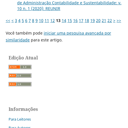
de Administração Contabilidade e Sustentabilidade: v.
10 n. 1 (2020): REUNIR
<<
<
3
4
5
6
7
8
9
10
11
12
13
14
15
16
17
18
19
20
21
22
>
>>
Você também pode
iniciar uma pesquisa avançada por
similaridade
para este artigo.
Edição Atual
Informações
Para Leitores
Para Autores