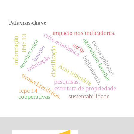
Palavras-chave
impacto nos indicadores.
crise econômica
ifric 13
informação
agricultura familiar
terceiro setor
custos políticos
oscip
bancos
classificação
tributação
bibliometria.
Área tributária
firmas brasileiras.
pesquisas.
estrutura de propriedade
icpc 14
sustentabilidade
cooperativas