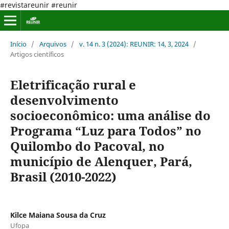
#revistareunir #reunir
Início
/
Arquivos
/
v. 14 n. 3 (2024): REUNIR: 14, 3, 2024
/
Artigos científicos
Eletrificação rural e
desenvolvimento
socioeconômico: uma análise do
Programa “Luz para Todos” no
Quilombo do Pacoval, no
município de Alenquer, Pará,
Brasil (2010-2022)
Kilce Maiana Sousa da Cruz
Ufopa