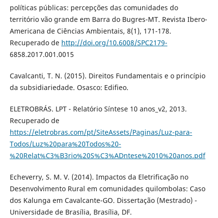
políticas públicas: percepções das comunidades do
território vão grande em Barra do Bugres-MT. Revista Ibero-
Americana de Ciências Ambientais, 8(1), 171-178.
Recuperado de
http://doi.org/10.6008/SPC2179-
6858.2017.001.0015
Cavalcanti, T. N. (2015). Direitos Fundamentais e o princípio
da subsidiariedade. Osasco: Edifieo.
ELETROBRÁS. LPT - Relatório Síntese 10 anos_v2, 2013.
Recuperado de
https://eletrobras.com/pt/SiteAssets/Paginas/Luz-para-
Todos/Luz%20para%20Todos%20-
%20Relat%C3%B3rio%20S%C3%ADntese%2010%20anos.pdf
Echeverry, S. M. V. (2014). Impactos da Eletrificação no
Desenvolvimento Rural em comunidades quilombolas: Caso
dos Kalunga em Cavalcante-GO. Dissertação (Mestrado) -
Universidade de Brasília, Brasília, DF.