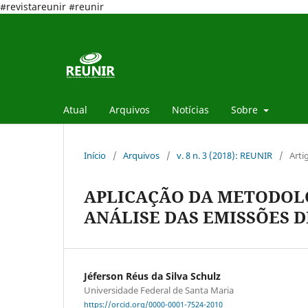
#revistareunir #reunir
Atual
Arquivos
Notícias
Sobre
Início
/
Arquivos
/
v. 8 n. 3 (2018): REUNIR
/
Arti
APLICAÇÃO DA METODOLO
ANÁLISE DAS EMISSÕES D
Jéferson Réus da Silva Schulz
Universidade Federal de Santa Maria
https://orcid.org/0000-0001-7524-2010