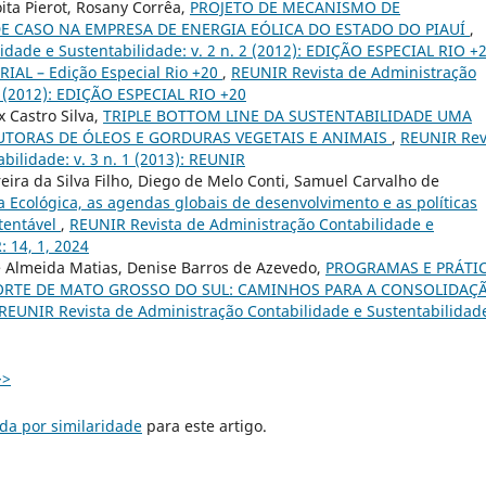
ita Pierot, Rosany Corrêa,
PROJETO DE MECANISMO DE
 CASO NA EMPRESA DE ENERGIA EÓLICA DO ESTADO DO PIAUÍ
,
dade e Sustentabilidade: v. 2 n. 2 (2012): EDIÇÃO ESPECIAL RIO +
RIAL – Edição Especial Rio +20
,
REUNIR Revista de Administração
 2 (2012): EDIÇÃO ESPECIAL RIO +20
 Castro Silva,
TRIPLE BOTTOM LINE DA SUSTENTABILIDADE UMA
UTORAS DE ÓLEOS E GORDURAS VEGETAIS E ANIMAIS
,
REUNIR Rev
bilidade: v. 3 n. 1 (2013): REUNIR
reira da Silva Filho, Diego de Melo Conti, Samuel Carvalho de
 Ecológica, as agendas globais de desenvolvimento e as políticas
stentável
,
REUNIR Revista de Administração Contabilidade e
: 14, 1, 2024
sé Almeida Matias, Denise Barros de Azevedo,
PROGRAMAS E PRÁTI
ORTE DE MATO GROSSO DO SUL: CAMINHOS PARA A CONSOLIDAÇ
REUNIR Revista de Administração Contabilidade e Sustentabilidade
>>
da por similaridade
para este artigo.