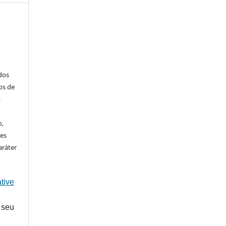
ados
os de
m
o
o,
ões
aráter
tive
 seu