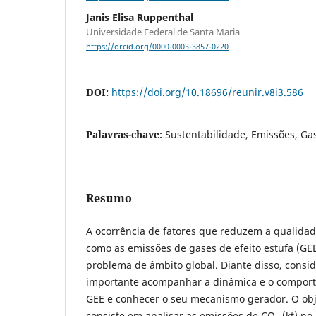
Janis Elisa Ruppenthal
Universidade Federal de Santa Maria
https://orcid.org/0000-0003-3857-0220
DOI:
https://doi.org/10.18696/reunir.v8i3.586
Palavras-chave:
Sustentabilidade, Emissões, Gas
Resumo
A ocorrência de fatores que reduzem a qualida
como as emissões de gases de efeito estufa (GE
problema de âmbito global. Diante disso, consid
importante acompanhar a dinâmica e o compor
GEE e conhecer o seu mecanismo gerador. O obj
consiste em analisar as emissões de CO
(kt) no