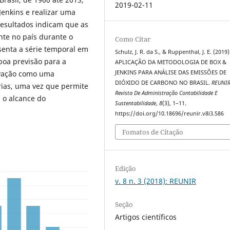
2019-02-11
Jenkins e realizar uma
 resultados indicam que as
te no país durante o
Como Citar
enta a série temporal em
Schulz, J. R. da S., & Ruppenthal, J. E. (2019)
boa previsão para a
APLICAÇÃO DA METODOLOGIA DE BOX &
ovação como uma
JENKINS PARA ANÁLISE DAS EMISSÕES DE
DIÓXIDO DE CARBONO NO BRASIL.
REUNI
rias, uma vez que permite
Revista De Administração Contabilidade E
 o alcance do
Sustentabilidade
,
8
(3), 1–11.
https://doi.org/10.18696/reunir.v8i3.586
Fomatos de Citação
Edição
v. 8 n. 3 (2018): REUNIR
Seção
Artigos científicos