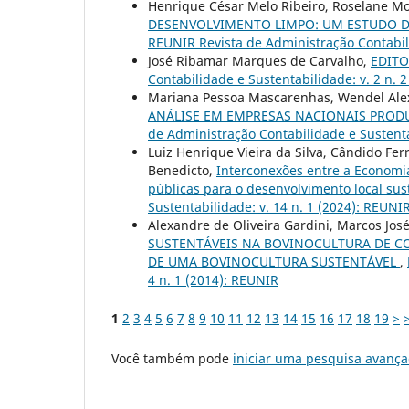
Henrique César Melo Ribeiro, Roselane Mo
DESENVOLVIMENTO LIMPO: UM ESTUDO DE
REUNIR Revista de Administração Contabili
José Ribamar Marques de Carvalho,
EDITO
Contabilidade e Sustentabilidade: v. 2 n.
Mariana Pessoa Mascarenhas, Wendel Alex
ANÁLISE EM EMPRESAS NACIONAIS PROD
de Administração Contabilidade e Sustenta
Luiz Henrique Vieira da Silva, Cândido Fer
Benedicto,
Interconexões entre a Economia
públicas para o desenvolvimento local su
Sustentabilidade: v. 14 n. 1 (2024): REUNIR
Alexandre de Oliveira Gardini, Marcos Jo
SUSTENTÁVEIS NA BOVINOCULTURA DE C
DE UMA BOVINOCULTURA SUSTENTÁVEL
,
4 n. 1 (2014): REUNIR
1
2
3
4
5
6
7
8
9
10
11
12
13
14
15
16
17
18
19
>
Você também pode
iniciar uma pesquisa avança