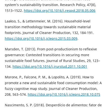
system’s sustainability transition. Research Policy, 47(8),
1513–1522.
https://doi.org/10.1016/j.respol.2018.05.006
Laakso, S., & Lettenmeier, M. (2016). Household-level
transition methodology towards sustainable material
footprints. Journal of Cleaner Production, 132, 184-191.
https://doi.org/10.1016/j.jclepro.2015.03.009
.
Marsden, T. (2013). From post-productionism to reflexive
governance: Contested transitions in securing more
sustainable food futures. Journal of Rural Studies, 29, 123–
134.
https://doi.org/10.1016/j.jrurstud.2011.10.001
Morone, P., Falcone, P. M., & Lopolito, A. (2019). How to
promote a new and sustainable food consumption model: A
fuzzy cognitive map study. Journal of Cleaner Production,
208, 563–574.
https://doi.org/10.1016/j.jclepro.2018.10.075
Nascimento, S. P. (2018). Desperdício de alimentos: fator de