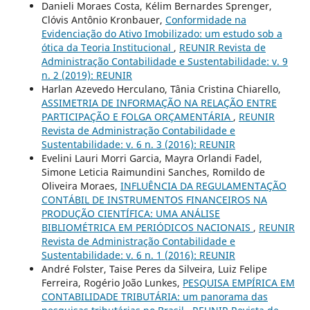
Danieli Moraes Costa, Kélim Bernardes Sprenger,
Clóvis Antônio Kronbauer,
Conformidade na
Evidenciação do Ativo Imobilizado: um estudo sob a
ótica da Teoria Institucional
,
REUNIR Revista de
Administração Contabilidade e Sustentabilidade: v. 9
n. 2 (2019): REUNIR
Harlan Azevedo Herculano, Tânia Cristina Chiarello,
ASSIMETRIA DE INFORMAÇÃO NA RELAÇÃO ENTRE
PARTICIPAÇÃO E FOLGA ORÇAMENTÁRIA
,
REUNIR
Revista de Administração Contabilidade e
Sustentabilidade: v. 6 n. 3 (2016): REUNIR
Evelini Lauri Morri Garcia, Mayra Orlandi Fadel,
Simone Leticia Raimundini Sanches, Romildo de
Oliveira Moraes,
INFLUÊNCIA DA REGULAMENTAÇÃO
CONTÁBIL DE INSTRUMENTOS FINANCEIROS NA
PRODUÇÃO CIENTÍFICA: UMA ANÁLISE
BIBLIOMÉTRICA EM PERIÓDICOS NACIONAIS
,
REUNIR
Revista de Administração Contabilidade e
Sustentabilidade: v. 6 n. 1 (2016): REUNIR
André Folster, Taise Peres da Silveira, Luiz Felipe
Ferreira, Rogério João Lunkes,
PESQUISA EMPÍRICA EM
CONTABILIDADE TRIBUTÁRIA: um panorama das