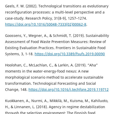
Geels, F. W. (2002). Technological transitions as evolutionary
reconfiguration processes: a multi-level perspective and a
case-study. Research Policy, 31(8-9), 1257–1274.
https://doi.org/10.1016/S0048-7333(02)00062-8
.
Goossens, Y., Wegner, A., & Schmidt, T. (2019). Sustainability
Assessment of Food Waste Prevention Measures: Review of
Existing Evaluation Practices. Frontiers in Sustainable Food
Systems, 3, 1-18.
https://doi.org/10.3389/fsufs.2019.00090
Hoolohan, C., McLachlan, C., & Larkin, A. (2019). “Aha”
moments in the water-energy-food nexus: A new
morphological scenario method to accelerate sustainable
transformation. Technological Forecasting and Social
Change, 148.
https://doi.org/10.1016/j.techfore.2019.119712
Kuokkanen, A., Nurmi, A., Mikkilä, M., Kuisma, M., Kahiluoto,
H., & Linnanen, L. (2018). Agency in regime destabilization
through the selection environment: The Finnish food