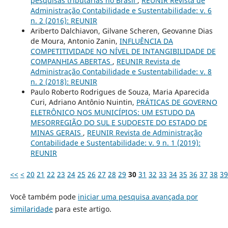
pesquisas tributárias no Brasil
,
REUNIR Revista de
Administração Contabilidade e Sustentabilidade: v. 6
n. 2 (2016): REUNIR
Ariberto Dalchiavon, Gilvane Scheren, Geovanne Dias
de Moura, Antonio Zanin,
INFLUÊNCIA DA
COMPETITIVIDADE NO NÍVEL DE INTANGIBILIDADE DE
COMPANHIAS ABERTAS
,
REUNIR Revista de
Administração Contabilidade e Sustentabilidade: v. 8
n. 2 (2018): REUNIR
Paulo Roberto Rodrigues de Souza, Maria Aparecida
Curi, Adriano Antônio Nuintin,
PRÁTICAS DE GOVERNO
ELETRÔNICO NOS MUNICÍPIOS: UM ESTUDO DA
MESORREGIÃO DO SUL E SUDOESTE DO ESTADO DE
MINAS GERAIS
,
REUNIR Revista de Administração
Contabilidade e Sustentabilidade: v. 9 n. 1 (2019):
REUNIR
<<
<
20
21
22
23
24
25
26
27
28
29
30
31
32
33
34
35
36
37
38
39
Você também pode
iniciar uma pesquisa avançada por
similaridade
para este artigo.