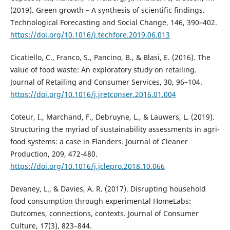
(2019). Green growth – A synthesis of scientific findings.
Technological Forecasting and Social Change, 146, 390–402.
https://doi.org/10.1016/j.techfore.2019.06.013
Cicatiello, C., Franco, S., Pancino, B., & Blasi, E. (2016). The
value of food waste: An exploratory study on retailing.
Journal of Retailing and Consumer Services, 30, 96–104.
https://doi.org/10.1016/j.jretconser.2016.01.004
Coteur, I., Marchand, F., Debruyne, L., & Lauwers, L. (2019).
Structuring the myriad of sustainability assessments in agri-
food systems: a case in Flanders. Journal of Cleaner
Production, 209, 472-480.
https://doi.org/10.1016/j.jclepro.2018.10.066
Devaney, L., & Davies, A. R. (2017). Disrupting household
food consumption through experimental HomeLabs:
Outcomes, connections, contexts. Journal of Consumer
Culture, 17(3), 823–844.