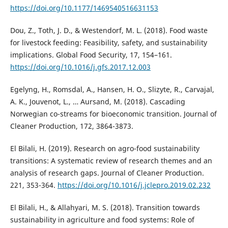
https://doi.org/10.1177/1469540516631153
Dou, Z., Toth, J. D., & Westendorf, M. L. (2018). Food waste
for livestock feeding: Feasibility, safety, and sustainability
implications. Global Food Security, 17, 154–161.
https://doi.org/10.1016/j.gfs.2017.12.003
Egelyng, H., Romsdal, A., Hansen, H. O., Slizyte, R., Carvajal,
A. K., Jouvenot, L., … Aursand, M. (2018). Cascading
Norwegian co-streams for bioeconomic transition. Journal of
Cleaner Production, 172, 3864-3873.
El Bilali, H. (2019). Research on agro-food sustainability
transitions: A systematic review of research themes and an
analysis of research gaps. Journal of Cleaner Production.
221, 353-364.
https://doi.org/10.1016/j.jclepro.2019.02.232
El Bilali, H., & Allahyari, M. S. (2018). Transition towards
sustainability in agriculture and food systems: Role of