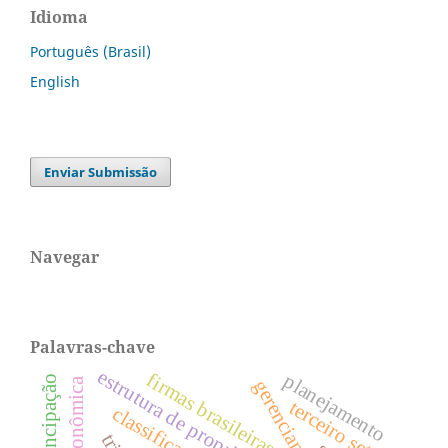
Idioma
Português (Brasil)
English
Enviar Submissão
Navegar
Palavras-chave
estrutura de propriedade
firmas brasileiras.
planejamento
emancipação
crise econômica
terceiro setor
classificação