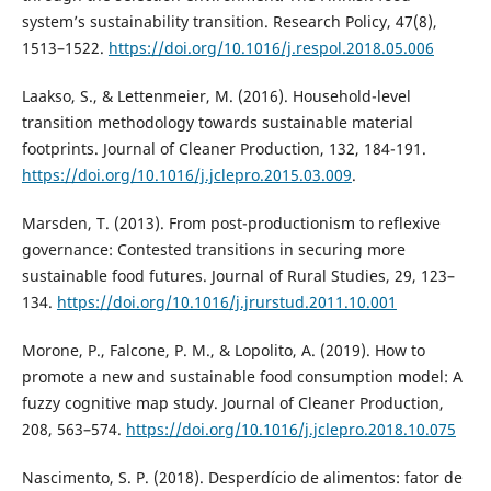
system’s sustainability transition. Research Policy, 47(8),
1513–1522.
https://doi.org/10.1016/j.respol.2018.05.006
Laakso, S., & Lettenmeier, M. (2016). Household-level
transition methodology towards sustainable material
footprints. Journal of Cleaner Production, 132, 184-191.
https://doi.org/10.1016/j.jclepro.2015.03.009
.
Marsden, T. (2013). From post-productionism to reflexive
governance: Contested transitions in securing more
sustainable food futures. Journal of Rural Studies, 29, 123–
134.
https://doi.org/10.1016/j.jrurstud.2011.10.001
Morone, P., Falcone, P. M., & Lopolito, A. (2019). How to
promote a new and sustainable food consumption model: A
fuzzy cognitive map study. Journal of Cleaner Production,
208, 563–574.
https://doi.org/10.1016/j.jclepro.2018.10.075
Nascimento, S. P. (2018). Desperdício de alimentos: fator de