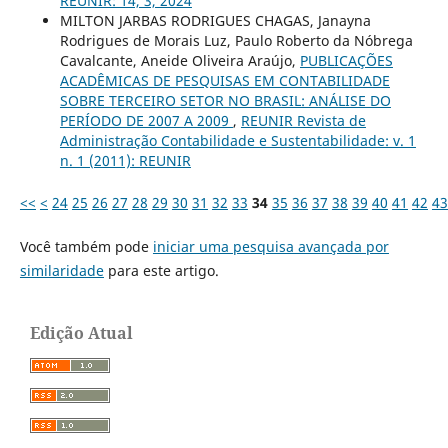
REUNIR: 14, 3, 2024
MILTON JARBAS RODRIGUES CHAGAS, Janayna
Rodrigues de Morais Luz, Paulo Roberto da Nóbrega
Cavalcante, Aneide Oliveira Araújo,
PUBLICAÇÕES
ACADÊMICAS DE PESQUISAS EM CONTABILIDADE
SOBRE TERCEIRO SETOR NO BRASIL: ANÁLISE DO
PERÍODO DE 2007 A 2009
,
REUNIR Revista de
Administração Contabilidade e Sustentabilidade: v. 1
n. 1 (2011): REUNIR
<<
<
24
25
26
27
28
29
30
31
32
33
34
35
36
37
38
39
40
41
42
43
Você também pode
iniciar uma pesquisa avançada por
similaridade
para este artigo.
Edição Atual