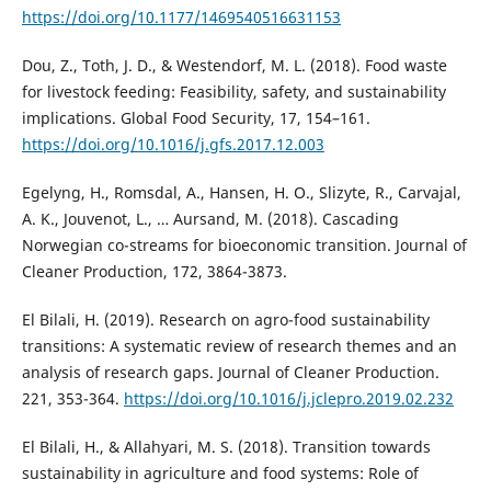
https://doi.org/10.1177/1469540516631153
Dou, Z., Toth, J. D., & Westendorf, M. L. (2018). Food waste
for livestock feeding: Feasibility, safety, and sustainability
implications. Global Food Security, 17, 154–161.
https://doi.org/10.1016/j.gfs.2017.12.003
Egelyng, H., Romsdal, A., Hansen, H. O., Slizyte, R., Carvajal,
A. K., Jouvenot, L., … Aursand, M. (2018). Cascading
Norwegian co-streams for bioeconomic transition. Journal of
Cleaner Production, 172, 3864-3873.
El Bilali, H. (2019). Research on agro-food sustainability
transitions: A systematic review of research themes and an
analysis of research gaps. Journal of Cleaner Production.
221, 353-364.
https://doi.org/10.1016/j.jclepro.2019.02.232
El Bilali, H., & Allahyari, M. S. (2018). Transition towards
sustainability in agriculture and food systems: Role of