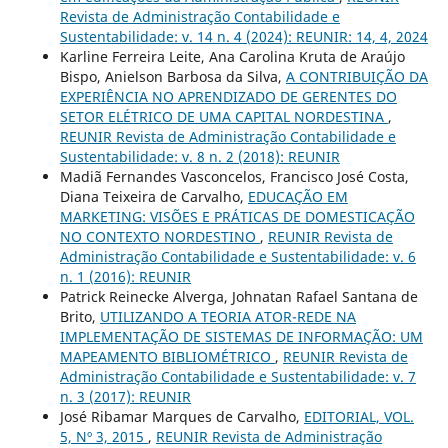
Revista de Administração Contabilidade e
Sustentabilidade: v. 14 n. 4 (2024): REUNIR: 14, 4, 2024
Karline Ferreira Leite, Ana Carolina Kruta de Araújo
Bispo, Anielson Barbosa da Silva,
A CONTRIBUIÇÃO DA
EXPERIÊNCIA NO APRENDIZADO DE GERENTES DO
SETOR ELÉTRICO DE UMA CAPITAL NORDESTINA
,
REUNIR Revista de Administração Contabilidade e
Sustentabilidade: v. 8 n. 2 (2018): REUNIR
Madiã Fernandes Vasconcelos, Francisco José Costa,
Diana Teixeira de Carvalho,
EDUCAÇÃO EM
MARKETING: VISÕES E PRÁTICAS DE DOMESTICAÇÃO
NO CONTEXTO NORDESTINO
,
REUNIR Revista de
Administração Contabilidade e Sustentabilidade: v. 6
n. 1 (2016): REUNIR
Patrick Reinecke Alverga, Johnatan Rafael Santana de
Brito,
UTILIZANDO A TEORIA ATOR-REDE NA
IMPLEMENTAÇÃO DE SISTEMAS DE INFORMAÇÃO: UM
MAPEAMENTO BIBLIOMÉTRICO
,
REUNIR Revista de
Administração Contabilidade e Sustentabilidade: v. 7
n. 3 (2017): REUNIR
José Ribamar Marques de Carvalho,
EDITORIAL, VOL.
5, Nº 3, 2015
,
REUNIR Revista de Administração