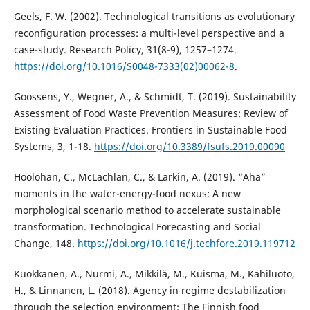
Geels, F. W. (2002). Technological transitions as evolutionary
reconfiguration processes: a multi-level perspective and a
case-study. Research Policy, 31(8-9), 1257–1274.
https://doi.org/10.1016/S0048-7333(02)00062-8
.
Goossens, Y., Wegner, A., & Schmidt, T. (2019). Sustainability
Assessment of Food Waste Prevention Measures: Review of
Existing Evaluation Practices. Frontiers in Sustainable Food
Systems, 3, 1-18.
https://doi.org/10.3389/fsufs.2019.00090
Hoolohan, C., McLachlan, C., & Larkin, A. (2019). “Aha”
moments in the water-energy-food nexus: A new
morphological scenario method to accelerate sustainable
transformation. Technological Forecasting and Social
Change, 148.
https://doi.org/10.1016/j.techfore.2019.119712
Kuokkanen, A., Nurmi, A., Mikkilä, M., Kuisma, M., Kahiluoto,
H., & Linnanen, L. (2018). Agency in regime destabilization
through the selection environment: The Finnish food