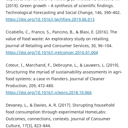
(2019). Green growth – A synthesis of scientific findings.
Technological Forecasting and Social Change, 146, 390–402.
https://doi.org/10.1016/j.techfore.2019.06.013
Cicatiello, C., Franco, S., Pancino, B., & Blasi, E. (2016). The
value of food waste: An exploratory study on retailing.
Journal of Retailing and Consumer Services, 30, 96–104.
https://doi.org/10.1016/j.jretconser.2016.01.004
Coteur, I., Marchand, F., Debruyne, L., & Lauwers, L. (2019).
Structuring the myriad of sustainability assessments in agri-
food systems: a case in Flanders. Journal of Cleaner
Production, 209, 472-480.
https://doi.org/10.1016/j.jclepro.2018.10.066
Devaney, L., & Davies, A. R. (2017). Disrupting household
food consumption through experimental HomeLabs:
Outcomes, connections, contexts. Journal of Consumer
Culture, 17(3), 823–844.